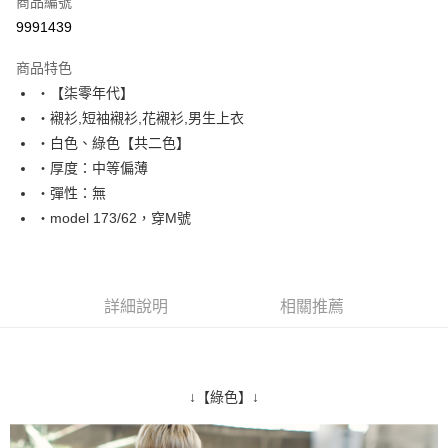
商品編號
超商取貨付款
9991439
LINE Pay
商品特色
Apple Pay
‧【柒零年代】
‧襯衫,短袖襯衫,花襯衫,男生上衣
街口支付
‧白色、綠色【共二色】
悠遊付
‧厚度：中等偏薄
‧彈性：無
Google Pay
‧model 173/62，穿M號
AFTEE先享後付
相關說明
【關於「AFTEE先享後付」】
ATM付款
AFTEE先享後付是「在收到商品之後才付款」的支付方式。 讓您購物簡單
詳細說明
相關推薦
便利好安心！
１．簡單：不需註冊會員、不需綁卡、不需儲值。
運送方式
２．便利：只要手機號碼，簡訊認證，即可結帳。
３．安心：先確認商品／服務後，再付款。
全家付款取貨
↓【綠色】↓
每筆NT$80，滿NT$1,800(含以上)免運費
【「AFTEE先享後付」結帳流程】
１．於結帳方式選擇「AFTEE先享後付」後，將跳轉至「AFTEE先享後付」
先付款後全家取貨
結帳頁面，進行簡訊認證並確認金額後，即可完成結帳。