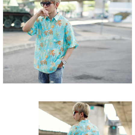
２．訂單成立數日內，您將收到繳費通知簡訊。
每筆NT$80，滿NT$1,800(含以上)免運費
３．收到繳費通知簡訊後14天內，點擊此簡訊中的連結，可透過四大超商／
ATM／網路銀行／等多元方式進行付款，方視為交易完成。
7-11付款取貨
※ 請注意：結帳手續完成當下不需立刻繳費，但若您需要取消訂單，請聯絡
每筆NT$80，滿NT$1,800(含以上)免運費
購買商品的店家。未經商家同意取消之訂單仍視為有效，需透過AFTEE先享
後付繳納相關費用。
先付款後7-11取貨
※ 交易是否成功請以「AFTEE先享後付 」之結帳頁面顯示為準，若有關於
是否繳費成功／繳費後需取消欲退款等相關疑問，請聯繫「AFTEE先享後付
每筆NT$80，滿NT$1,800(含以上)免運費
客戶支援中心」
https://netprotections.freshdesk.com/support/home
宅配
【注意事項】
１．透過由恩沛科技股份有限公司提供之「AFTEE先享後付」服務完成之交
每筆NT$120，滿NT$3,000(含以上)免運費
易，需依本服務之必要範圍內提供個人資料，並將交易相關給付款項請求債
權轉讓予恩沛科技股份有限公司。
２．關於個人資料處理事宜，請瀏覽以下網址：
https://aftee.tw/terms/#terms3
３．未成年的使用者請事先徵得法定代理人或監護人之同意方可使用
「AFTEE先享後付」，若未經同意申辦者引起之損失，本公司不負相關責
任。
４．使用「AFTEE先享後付」時，將依據個別帳號之用戶狀況，依本公司即
時審查核予不同之上限額度；若仍有額度不足之情形，本公司將視審查結果
請求用戶進行身份認證。
５．嚴禁一人註冊多個帳號或使用他人資訊註冊。若發現惡意使用之情形，
恩沛科技股份有限公司將有權停止該用戶之使用額度並採取法律行動。