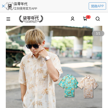
柒零年代
開啟APP
立刻使用官方APP
0
1
/
1