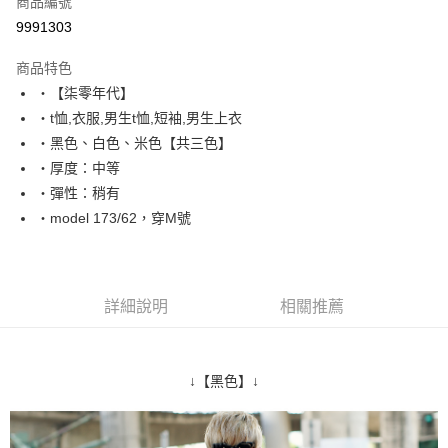
商品編號
超商取貨付款
9991303
LINE Pay
商品特色
Apple Pay
‧【柒零年代】
‧t恤,衣服,男生t恤,短袖,男生上衣
街口支付
‧黑色、白色、米色【共三色】
悠遊付
‧厚度：中等
‧彈性：稍有
Google Pay
‧model 173/62，穿M號
AFTEE先享後付
相關說明
【關於「AFTEE先享後付」】
ATM付款
AFTEE先享後付是「在收到商品之後才付款」的支付方式。 讓您購物簡單
詳細說明
相關推薦
便利好安心！
１．簡單：不需註冊會員、不需綁卡、不需儲值。
運送方式
２．便利：只要手機號碼，簡訊認證，即可結帳。
３．安心：先確認商品／服務後，再付款。
全家付款取貨
↓【黑色】↓
每筆NT$80，滿NT$1,800(含以上)免運費
【「AFTEE先享後付」結帳流程】
１．於結帳方式選擇「AFTEE先享後付」後，將跳轉至「AFTEE先享後付」
先付款後全家取貨
結帳頁面，進行簡訊認證並確認金額後，即可完成結帳。