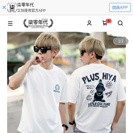
柒零年代
開啟APP
立刻使用官方APP
0
1
/
1