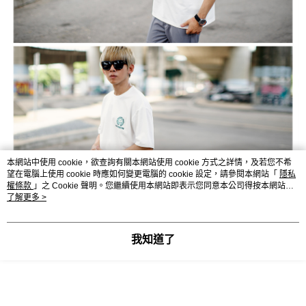
本網站中使用 cookie，欲查詢有關本網站使用 cookie 方式之詳情，及若您不希
望在電腦上使用 cookie 時應如何變更電腦的 cookie 設定，請參閱本網站「
隱私
權條款
」之 Cookie 聲明。您繼續使用本網站即表示您同意本公司得按本網站使
用條款之 Cookie 聲明使用 cookie。
了解更多 >
我知道了