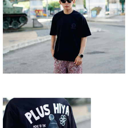
２．訂單成立數日內，您將收到繳費通知簡訊。
每筆NT$80，滿NT$1,800(含以上)免運費
３．收到繳費通知簡訊後14天內，點擊此簡訊中的連結，可透過四大超商／
ATM／網路銀行／等多元方式進行付款，方視為交易完成。
7-11付款取貨
※ 請注意：結帳手續完成當下不需立刻繳費，但若您需要取消訂單，請聯絡
每筆NT$80，滿NT$1,800(含以上)免運費
購買商品的店家。未經商家同意取消之訂單仍視為有效，需透過AFTEE先享
後付繳納相關費用。
先付款後7-11取貨
※ 交易是否成功請以「AFTEE先享後付 」之結帳頁面顯示為準，若有關於
是否繳費成功／繳費後需取消欲退款等相關疑問，請聯繫「AFTEE先享後付
每筆NT$80，滿NT$1,800(含以上)免運費
客戶支援中心」
https://netprotections.freshdesk.com/support/home
宅配
【注意事項】
１．透過由恩沛科技股份有限公司提供之「AFTEE先享後付」服務完成之交
每筆NT$120，滿NT$3,000(含以上)免運費
易，需依本服務之必要範圍內提供個人資料，並將交易相關給付款項請求債
權轉讓予恩沛科技股份有限公司。
２．關於個人資料處理事宜，請瀏覽以下網址：
https://aftee.tw/terms/#terms3
３．未成年的使用者請事先徵得法定代理人或監護人之同意方可使用
「AFTEE先享後付」，若未經同意申辦者引起之損失，本公司不負相關責
任。
４．使用「AFTEE先享後付」時，將依據個別帳號之用戶狀況，依本公司即
時審查核予不同之上限額度；若仍有額度不足之情形，本公司將視審查結果
請求用戶進行身份認證。
５．嚴禁一人註冊多個帳號或使用他人資訊註冊。若發現惡意使用之情形，
恩沛科技股份有限公司將有權停止該用戶之使用額度並採取法律行動。