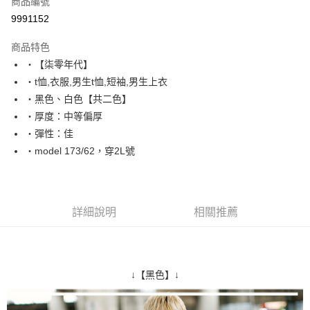
商品編號
超商取貨付款
9991152
LINE Pay
商品特色
Apple Pay
‧【柒零年代】
‧t恤,衣服,男生t恤,短袖,男生上衣
街口支付
‧黑色、白色【共二色】
悠遊付
‧厚度：中等偏厚
‧彈性：佳
Google Pay
‧model 173/62，穿2L號
AFTEE先享後付
相關說明
【關於「AFTEE先享後付」】
ATM付款
AFTEE先享後付是「在收到商品之後才付款」的支付方式。 讓您購物簡單
詳細說明
相關推薦
便利好安心！
１．簡單：不需註冊會員、不需綁卡、不需儲值。
運送方式
２．便利：只要手機號碼，簡訊認證，即可結帳。
３．安心：先確認商品／服務後，再付款。
全家付款取貨
↓【黑色】↓
每筆NT$80，滿NT$1,800(含以上)免運費
【「AFTEE先享後付」結帳流程】
１．於結帳方式選擇「AFTEE先享後付」後，將跳轉至「AFTEE先享後付」
先付款後全家取貨
結帳頁面，進行簡訊認證並確認金額後，即可完成結帳。