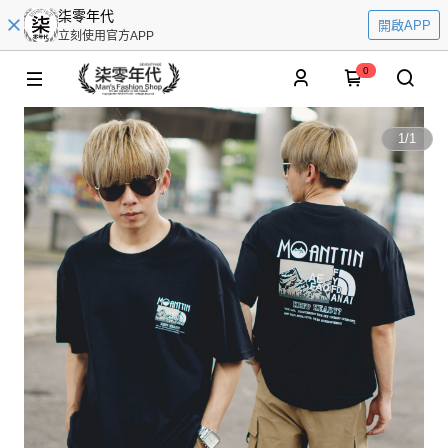
柒零年代
開啟APP
立刻使用官方APP
0
1
/
1