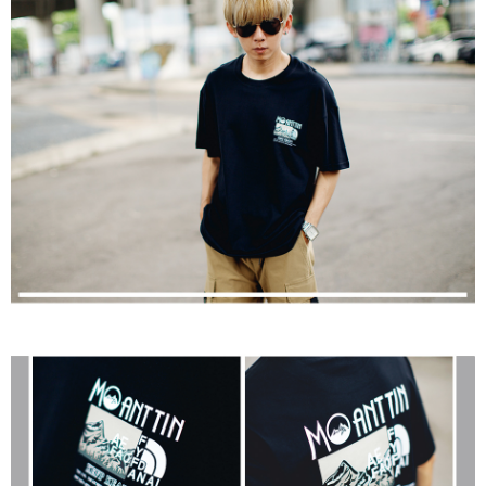
２．訂單成立數日內，您將收到繳費通知簡訊。
每筆NT$80，滿NT$1,800(含以上)免運費
３．收到繳費通知簡訊後14天內，點擊此簡訊中的連結，可透過四大超商／
ATM／網路銀行／等多元方式進行付款，方視為交易完成。
7-11付款取貨
※ 請注意：結帳手續完成當下不需立刻繳費，但若您需要取消訂單，請聯絡
每筆NT$80，滿NT$1,800(含以上)免運費
購買商品的店家。未經商家同意取消之訂單仍視為有效，需透過AFTEE先享
後付繳納相關費用。
先付款後7-11取貨
※ 交易是否成功請以「AFTEE先享後付 」之結帳頁面顯示為準，若有關於
是否繳費成功／繳費後需取消欲退款等相關疑問，請聯繫「AFTEE先享後付
每筆NT$80，滿NT$1,800(含以上)免運費
客戶支援中心」
https://netprotections.freshdesk.com/support/home
宅配
【注意事項】
１．透過由恩沛科技股份有限公司提供之「AFTEE先享後付」服務完成之交
每筆NT$120，滿NT$3,000(含以上)免運費
易，需依本服務之必要範圍內提供個人資料，並將交易相關給付款項請求債
權轉讓予恩沛科技股份有限公司。
２．關於個人資料處理事宜，請瀏覽以下網址：
https://aftee.tw/terms/#terms3
３．未成年的使用者請事先徵得法定代理人或監護人之同意方可使用
「AFTEE先享後付」，若未經同意申辦者引起之損失，本公司不負相關責
任。
４．使用「AFTEE先享後付」時，將依據個別帳號之用戶狀況，依本公司即
時審查核予不同之上限額度；若仍有額度不足之情形，本公司將視審查結果
請求用戶進行身份認證。
５．嚴禁一人註冊多個帳號或使用他人資訊註冊。若發現惡意使用之情形，
恩沛科技股份有限公司將有權停止該用戶之使用額度並採取法律行動。