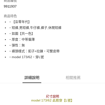
商品編號
超商取貨付款
9911937
LINE Pay
商品特色
Apple Pay
‧【柒零年代】
‧短褲,男短褲,牛仔褲,褲子,休閒短褲
街口支付
‧如圖【共一色】
悠遊付
‧厚度：中等偏薄
‧彈性：無
Google Pay
‧褲頭樣式：釦子+拉鍊，可繫皮帶
AFTEE先享後付
‧model 173/62，穿L號
相關說明
【關於「AFTEE先享後付」】
ATM付款
AFTEE先享後付是「在收到商品之後才付款」的支付方式。 讓您購物簡單
便利好安心！
詳細說明
相關推薦
１．簡單：不需註冊會員、不需綁卡、不需儲值。
運送方式
２．便利：只要手機號碼，簡訊認證，即可結帳。
３．安心：先確認商品／服務後，再付款。
全家付款取貨
每筆NT$80，滿NT$1,800(含以上)免運費
【「AFTEE先享後付」結帳流程】
尺寸說明
model 173/62 此款穿【L號】
１．於結帳方式選擇「AFTEE先享後付」後，將跳轉至「AFTEE先享後付」
先付款後全家取貨
結帳頁面，進行簡訊認證並確認金額後，即可完成結帳。