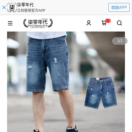
柒零年代
開啟APP
立刻使用官方APP
0
1
/
1