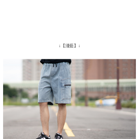
↓【淺藍】↓