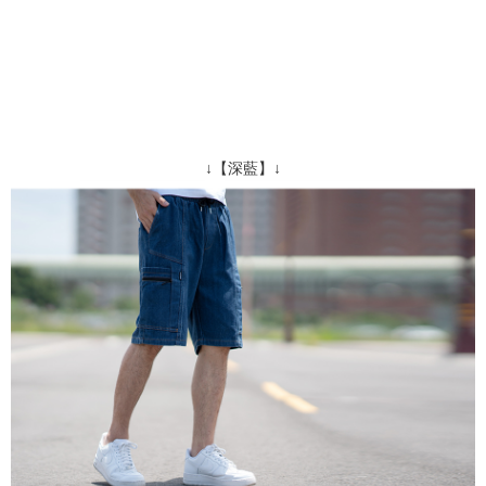
↓【深藍】↓