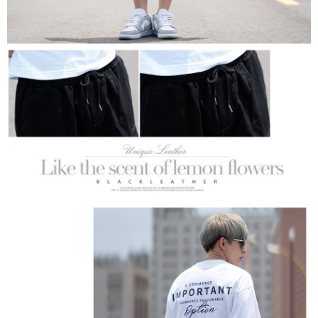
3. Pada masa ini hanya tersedia untuk ahli Taiwan.
Ketiga, Syarat Perkhidmatan
Perkhidmatan AFTEE Beli Sekarang Bayar Kemudian disediakan oleh NP
Taiwan, Inc. dan AFTEE akan membuat bil kepada pengguna. AFTEE
akan menggunakan data peribadi yang dikumpul (termasuk nama
pembeli, no. telefon, nama penerima, no. telefon, alamat penerima) untuk
penggunaan perkhidmatan. Sila rujuk kepada "Penyata Pengumpulan
Data Peribadi, Pemprosesan, Penggunaan"
(https://aftee.tw/privacypolicy/
) untuk maklumat lanjut.
Jumlah yang diperakui untuk pengguna kali pertama yang lulus
kelulusan boleh sehingga NT$10,000. Jika pengguna tidak membuat
pembayaran dalam tempoh tersebut, yuran pembayaran lewat sebanyak
20% setahun akan dikenakan. Pengguna bawah umur dikehendaki
mendapatkan kebenaran daripada ibu bapa atau penjaga yang sah
untuk menggunakan AFTEE.
Sila hubungi NP Taiwan Inc. di
cs_tw@netprotections.co.jp
jika anda
mempunyai sebarang kebimbangan mengenai pemprosesan dan
penggunaan pada data peribadi. Jika anda tidak bersetuju dengan data
peribadi yang disenaraikan seperti di atas akan dikumpul dan digunakan
oleh AFTEE, sila jangan gunakan perkhidmatan ini.