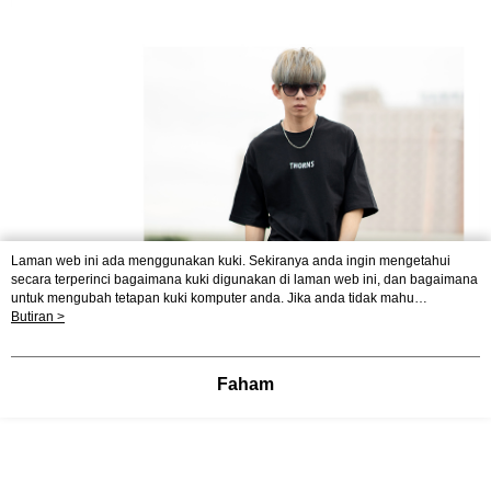
Laman web ini ada menggunakan kuki. Sekiranya anda ingin mengetahui
secara terperinci bagaimana kuki digunakan di laman web ini, dan bagaimana
untuk mengubah tetapan kuki komputer anda. Jika anda tidak mahu
menggunakan kuki di komputer anda, sila rujuk penerangan mengenai kuki.
Butiran >
Dasar Privasi
Laman web ini ada menggunakan kuki. Sekiranya anda ingin
mengetahui secara terperinci bagaimana kuki digunakan di laman web ini,
dan bagaimana untuk mengubah tetapan kuki komputer anda. Jika anda tidak
Faham
mahu menggunakan kuki di komputer anda, sila rujuk penerangan mengenai
kuki.