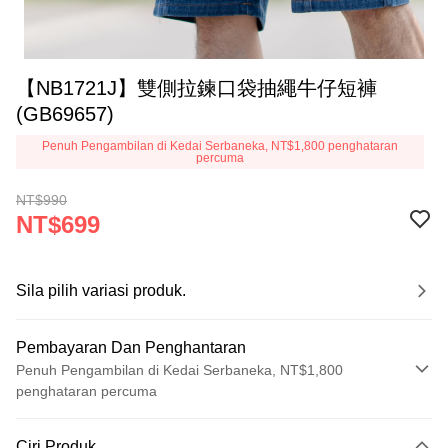
【NB1721J】雙側拉鍊口袋抽繩牛仔短褲
(GB69657)
Penuh Pengambilan di Kedai Serbaneka, NT$1,800 penghataran
percuma
NT$990
NT$699
Sila pilih variasi produk.
Pembayaran Dan Penghantaran
Penuh Pengambilan di Kedai Serbaneka, NT$1,800
penghataran percuma
Kaedah Pembayaran
Ciri Produk