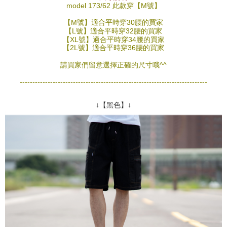
NT$1,800 atau lebih
AFTEE.
model 173/62 此款穿【M號】
5. Tiada bayaran diperlukan apabila anda menerima produk. Sila buat
【M號】適合平時穿30腰的買家
pembayaran di empat kedai serbaneka utama, ATM atau perbankan
先付款後全家取貨
【L號】適合平時穿32腰的買家
dalam talian dengan SMS pembayaran atau pemberitahuan tolak aplikasi
NT$80/pesanan | Penghantaran percuma untuk pesanan
【XL號】適合平時穿34腰的買家
AFTEE.
【2L號】適合平時穿36腰的買家
NT$1,800 atau lebih
Sila ambil perhatian bahawa tempoh pembayaran adalah 14 hari. Walau
請買家們留意選擇正確的尺寸哦^^
7-11付款取貨
bagaimanapun, bagi mereka yang telah memuat turun Aplikasi AFTEE
dan mendaftar sebagai ahli AFTEE boleh menikmati tempoh pembayaran
--------------------------------------------------------------------------
NT$80/pesanan | Penghantaran percuma untuk pesanan
sehingga 45 hari.
NT$1,800 atau lebih
↓【黑色】↓
Tempoh pembayaran dikira dari masa kedai meminta pembayaran anda,
先付款後7-11取貨
ditambah dengan bilangan hari yang boleh dilanjutkan oleh AFTEE. Anda
boleh melanjutkan tempoh pembayaran anda sebelum anda menerima
NT$80/pesanan | Penghantaran percuma untuk pesanan
pesanan. Walau bagaimanapun, tiada jaminan bahawa anda boleh
NT$1,800 atau lebih
menerima pesanan anda semasa tempoh pembayaran (cth.: produk
prapesanan atau produk yang mungkin mengambil masa yang lebih
宅配
lama untuk dihantar). Oleh itu, anda dikehendaki membuat pembayaran
kepada AFTEE dalam tempoh sama ada anda menerima pesanan.
NT$120/pesanan | Penghantaran percuma untuk pesanan
NT$3,000 atau lebih
Kedua, Sekatan Pembayaran
1. Jumlah yang diperakui untuk pengguna kali pertama boleh sehingga
NT$10,000. Amaun diperakui sebenar yang diluluskan akan berdasarkan
keputusan pensijilan dan semakan oleh AFTEE.
2. Amaun perbelanjaan minimum mestilah lebih besar daripada NT$20.