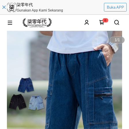
柒零年代
Buka APP
Gunakan App Kami Sekarang
0
1
/
1