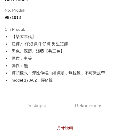
Kad Kredit (Bayaran Penuh)
No. Produk
Pengambilan di Kedai Serbaneka
9871913
LINE Pay
Ciri Produk
Apple Pay
‧【柒零年代】
‧短褲,牛仔短褲,牛仔褲,男生短褲
JKOPAY
‧黑色、深藍、淺藍【共三色】
Easy Wallet
‧厚度：中等
‧彈性：無
Google Pay
‧褲頭樣式：彈性伸縮抽繩褲頭，無拉鍊，不可繫皮帶
AFTEE
‧model 173/62，穿M號
Deskripsi
Pertama, Mengenai Perkhidmatan AFTEE Beli Sekarang Bayar Kemudian
Pemindahan ATM
1. Dengan memilih AFTEE sebagai kaedah pembayaran, mesej
pengesahan AFTEE akan muncul.
Deskripsi
Rekomendasi
2. Anda boleh meneruskan pembayaran selepas pengesahan SMS.
Pilihan Penghantaran
3. Tiada bayaran diperlukan apabila pesanan disahkan. Produk akan
dihantar ke alamat yang ditetapkan.
全家付款取貨
4. Setelah pesanan disahkan, anda akan menerima SMS pembayaran
NT$80/pesanan | Penghantaran percuma untuk pesanan
manakala ahli aplikasi akan menerima pemberitahuan tolak aplikasi
尺寸說明