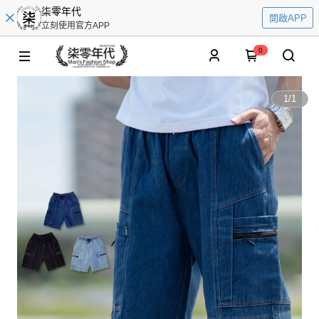
柒零年代
開啟APP
立刻使用官方APP
0
1
/
1