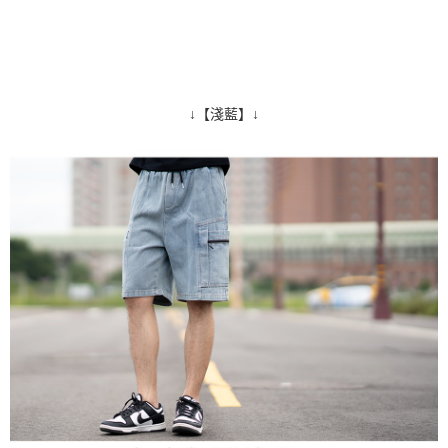
↓【淺藍】↓