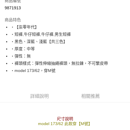
商品編號
超商取貨付款
9871913
LINE Pay
商品特色
Apple Pay
‧【柒零年代】
‧短褲,牛仔短褲,牛仔褲,男生短褲
街口支付
‧黑色、深藍、淺藍【共三色】
悠遊付
‧厚度：中等
‧彈性：無
Google Pay
‧褲頭樣式：彈性伸縮抽繩褲頭，無拉鍊，不可繫皮帶
AFTEE先享後付
‧model 173/62，穿M號
相關說明
【關於「AFTEE先享後付」】
ATM付款
AFTEE先享後付是「在收到商品之後才付款」的支付方式。 讓您購物簡單
便利好安心！
詳細說明
相關推薦
１．簡單：不需註冊會員、不需綁卡、不需儲值。
運送方式
２．便利：只要手機號碼，簡訊認證，即可結帳。
３．安心：先確認商品／服務後，再付款。
全家付款取貨
每筆NT$80，滿NT$1,800(含以上)免運費
尺寸說明
【「AFTEE先享後付」結帳流程】
model 173/62 此款穿【M號】
１．於結帳方式選擇「AFTEE先享後付」後，將跳轉至「AFTEE先享後付」
先付款後全家取貨
結帳頁面，進行簡訊認證並確認金額後，即可完成結帳。