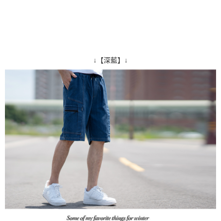
↓【深藍】↓