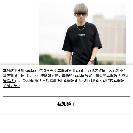
本網站中使用 cookie，欲查詢有關本網站使用 cookie 方式之詳情，及若您不希
望在電腦上使用 cookie 時應如何變更電腦的 cookie 設定，請參閱本網站「
隱私
權條款
」之 Cookie 聲明。您繼續使用本網站即表示您同意本公司得按本網站使
用條款之 Cookie 聲明使用 cookie。
了解更多 >
我知道了