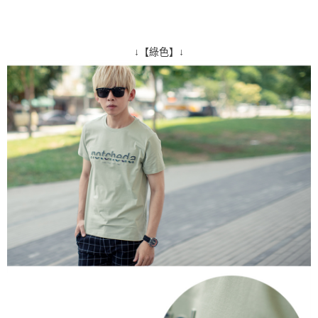
↓【綠色】↓