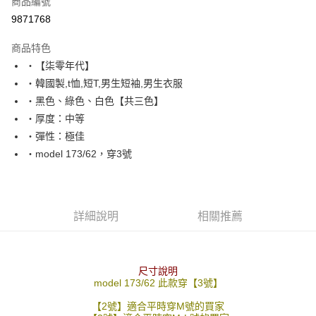
商品編號
超商取貨付款
9871768
LINE Pay
商品特色
Apple Pay
‧【柒零年代】
‧韓國製,t恤,短T,男生短袖,男生衣服
街口支付
‧黑色、綠色、白色【共三色】
悠遊付
‧厚度：中等
‧彈性：極佳
Google Pay
‧model 173/62，穿3號
AFTEE先享後付
相關說明
【關於「AFTEE先享後付」】
ATM付款
AFTEE先享後付是「在收到商品之後才付款」的支付方式。 讓您購物簡單
詳細說明
相關推薦
便利好安心！
１．簡單：不需註冊會員、不需綁卡、不需儲值。
運送方式
２．便利：只要手機號碼，簡訊認證，即可結帳。
３．安心：先確認商品／服務後，再付款。
全家付款取貨
尺寸說明
model 173/62 此款穿【3號】
每筆NT$80，滿NT$1,800(含以上)免運費
【「AFTEE先享後付」結帳流程】
１．於結帳方式選擇「AFTEE先享後付」後，將跳轉至「AFTEE先享後付」
【2號】適合平時穿M號的買家
先付款後全家取貨
結帳頁面，進行簡訊認證並確認金額後，即可完成結帳。