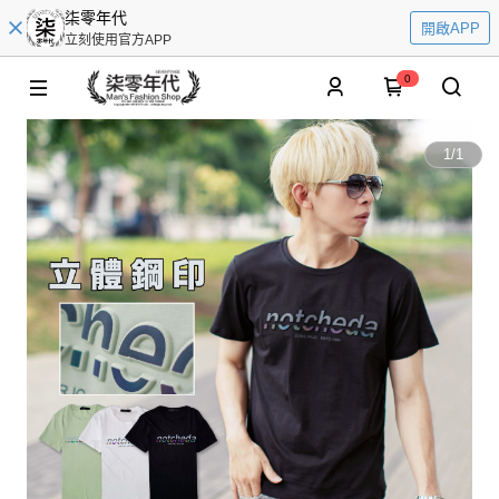
柒零年代
開啟APP
立刻使用官方APP
0
1
/
1