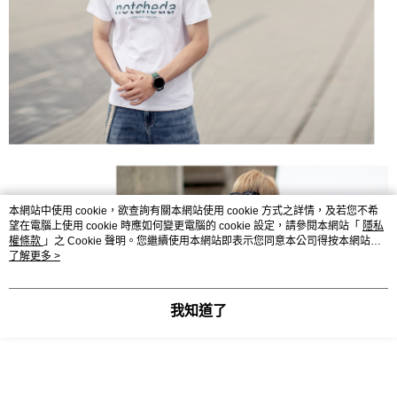
本網站中使用 cookie，欲查詢有關本網站使用 cookie 方式之詳情，及若您不希
望在電腦上使用 cookie 時應如何變更電腦的 cookie 設定，請參閱本網站「
隱私
權條款
」之 Cookie 聲明。您繼續使用本網站即表示您同意本公司得按本網站使
用條款之 Cookie 聲明使用 cookie。
了解更多 >
我知道了