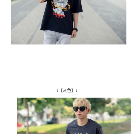
↓【灰色】↓