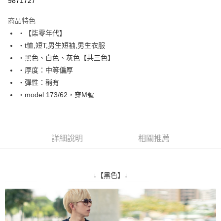
9871727
LINE Pay
商品特色
Apple Pay
‧【柒零年代】
‧t恤,短T,男生短袖,男生衣服
街口支付
‧黑色、白色、灰色【共三色】
悠遊付
‧厚度：中等偏厚
‧彈性：稍有
Google Pay
‧model 173/62，穿M號
AFTEE先享後付
相關說明
【關於「AFTEE先享後付」】
ATM付款
AFTEE先享後付是「在收到商品之後才付款」的支付方式。 讓您購物簡單
詳細說明
相關推薦
便利好安心！
１．簡單：不需註冊會員、不需綁卡、不需儲值。
運送方式
２．便利：只要手機號碼，簡訊認證，即可結帳。
３．安心：先確認商品／服務後，再付款。
全家付款取貨
↓【黑色】↓
每筆NT$80，滿NT$1,800(含以上)免運費
【「AFTEE先享後付」結帳流程】
１．於結帳方式選擇「AFTEE先享後付」後，將跳轉至「AFTEE先享後付」
先付款後全家取貨
結帳頁面，進行簡訊認證並確認金額後，即可完成結帳。
２．訂單成立數日內，您將收到繳費通知簡訊。
每筆NT$80，滿NT$1,800(含以上)免運費