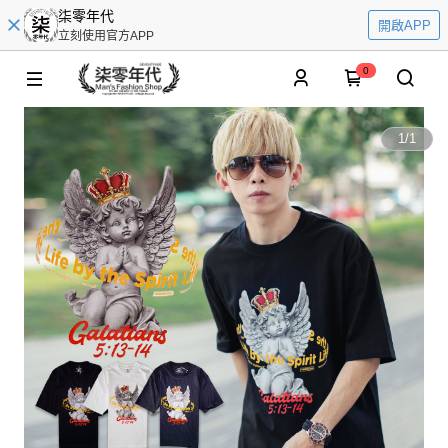
柒零年代
開啟APP
立刻使用官方APP
0
1
/
1