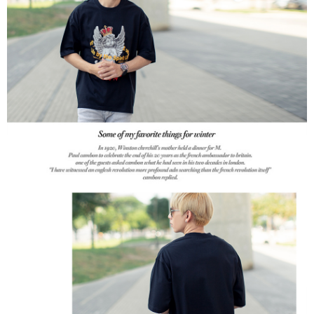
３．收到繳費通知簡訊後14天內，點擊此簡訊中的連結，可透過四大超商／
ATM／網路銀行／等多元方式進行付款，方視為交易完成。
7-11付款取貨
※ 請注意：結帳手續完成當下不需立刻繳費，但若您需要取消訂單，請聯絡
每筆NT$80，滿NT$1,800(含以上)免運費
購買商品的店家。未經商家同意取消之訂單仍視為有效，需透過AFTEE先享
後付繳納相關費用。
先付款後7-11取貨
※ 交易是否成功請以「AFTEE先享後付 」之結帳頁面顯示為準，若有關於
是否繳費成功／繳費後需取消欲退款等相關疑問，請聯繫「AFTEE先享後付
每筆NT$80，滿NT$1,800(含以上)免運費
客戶支援中心」
https://netprotections.freshdesk.com/support/home
宅配
【注意事項】
１．透過由恩沛科技股份有限公司提供之「AFTEE先享後付」服務完成之交
每筆NT$120，滿NT$3,000(含以上)免運費
易，需依本服務之必要範圍內提供個人資料，並將交易相關給付款項請求債
權轉讓予恩沛科技股份有限公司。
２．關於個人資料處理事宜，請瀏覽以下網址：
https://aftee.tw/terms/#terms3
３．未成年的使用者請事先徵得法定代理人或監護人之同意方可使用
「AFTEE先享後付」，若未經同意申辦者引起之損失，本公司不負相關責
任。
４．使用「AFTEE先享後付」時，將依據個別帳號之用戶狀況，依本公司即
時審查核予不同之上限額度；若仍有額度不足之情形，本公司將視審查結果
請求用戶進行身份認證。
５．嚴禁一人註冊多個帳號或使用他人資訊註冊。若發現惡意使用之情形，
恩沛科技股份有限公司將有權停止該用戶之使用額度並採取法律行動。