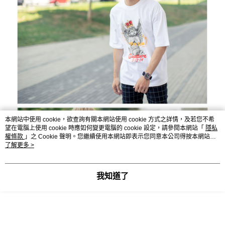
本網站中使用 cookie，欲查詢有關本網站使用 cookie 方式之詳情，及若您不希
望在電腦上使用 cookie 時應如何變更電腦的 cookie 設定，請參閱本網站「
隱私
權條款
」之 Cookie 聲明。您繼續使用本網站即表示您同意本公司得按本網站使
用條款之 Cookie 聲明使用 cookie。
了解更多 >
我知道了