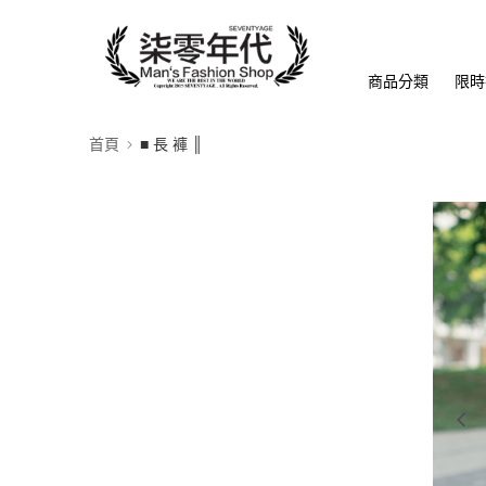
商品分類
限時
首頁
■ 長 褲 ║