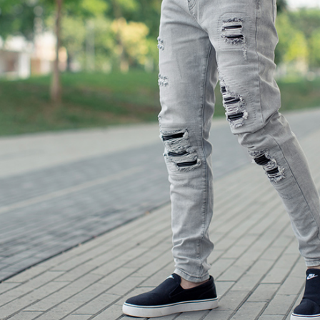
【注意事
宅配
１．透過由
交易，需
每筆NT$1
求債權轉
２．關於
https://aft
３．未成
「AFTE
任。
４．使用「
即時審查
結果請求
５．嚴禁
形，恩沛
動。