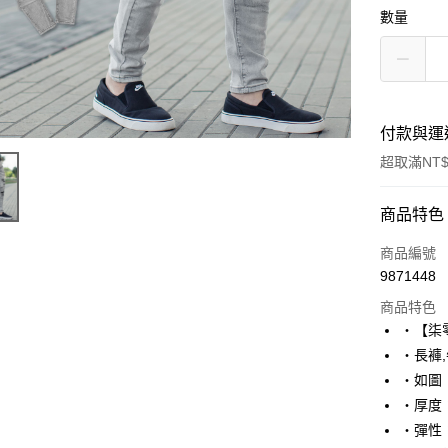
數量
付款與運
超取滿NT$
付款方式
商品特色
信用卡一
商品編號
9871448
超商取貨
商品特色
LINE Pay
‧【柒
‧長褲
Apple Pay
‧如圖
街口支付
‧厚度
‧彈性
悠遊付