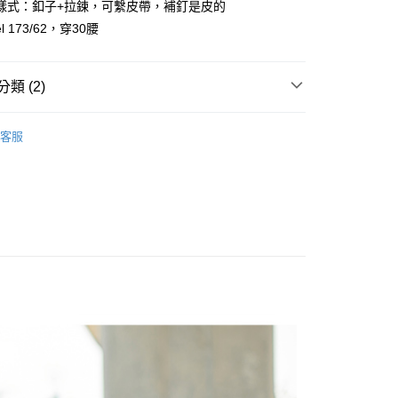
樣式：釦子+拉鍊，可繫皮帶，補釘是皮的
y
l 173/62，穿30腰
享後付
類 (2)
FTEE先享後付」】
先享後付是「在收到商品之後才付款」的支付方式。 讓您購物簡單
心！
客服
：不需註冊會員、不需綁卡、不需儲值。
推薦
：只要手機號碼，簡訊認證，即可結帳。
：先確認商品／服務後，再付款。
取貨
EE先享後付」結帳流程】
0，滿NT$1,800(含以上)免運費
方式選擇「AFTEE先享後付」後，將跳轉至「AFTEE先享後
頁面，進行簡訊認證並確認金額後，即可完成結帳。
全家取貨
成立數日內，您將收到繳費通知簡訊。
費通知簡訊後14天內，點擊此簡訊中的連結，可透過四大超商
0，滿NT$1,800(含以上)免運費
網路銀行／等多元方式進行付款，方視為交易完成。
：結帳手續完成當下不需立刻繳費，但若您需要取消訂單，請聯
取貨
的店家。未經商家同意取消之訂單仍視為有效，需透過AFTEE
繳納相關費用。
0，滿NT$1,800(含以上)免運費
否成功請以「AFTEE先享後付 」之結帳頁面顯示為準，若有關於
功／繳費後需取消欲退款等相關疑問，請聯繫「AFTEE先享後
-11取貨
援中心」
https://netprotections.freshdesk.com/support/home
0，滿NT$1,800(含以上)免運費