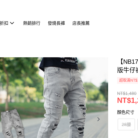
折扣
熱銷排行
發燒長褲
店長推薦
【NB
版牛仔褲
超取滿NT$
NT$1,480
NT$1,
顏色尺寸
28腰