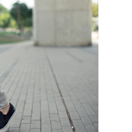
項】
恩沛科技股份有限公司提供之「AFTEE先享後付」服務完成之
依本服務之必要範圍內提供個人資料，並將交易相關給付款項請
20，滿NT$3,000(含以上)免運費
讓予恩沛科技股份有限公司。
個人資料處理事宜，請瀏覽以下網址：
ee.tw/terms/#terms3
年的使用者請事先徵得法定代理人或監護人之同意方可使用
E先享後付」，若未經同意申辦者引起之損失，本公司不負相關責
AFTEE先享後付」時，將依據個別帳號之用戶狀況，依本公司
核予不同之上限額度；若仍有額度不足之情形，本公司將視審查
用戶進行身份認證。
一人註冊多個帳號或使用他人資訊註冊。若發現惡意使用之情
科技股份有限公司將有權停止該用戶之使用額度並採取法律行