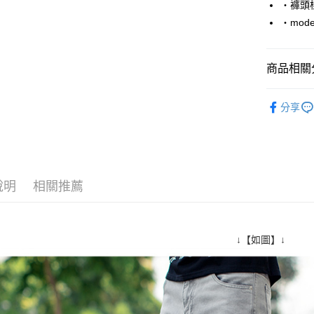
‧褲頭
Google Pa
‧mode
AFTEE先
相關說明
商品相關分
【關於「A
ATM付款
AFTEE
■ 長 褲 ║
便利好安
分享
１．簡單
人氣商品
２．便利
運送方式
３．安心
全家付款
【「AFT
每筆NT$8
１．於結帳
說明
相關推薦
付」結帳
先付款後
２．訂單
３．收到繳
每筆NT$8
／ATM／
※ 請注意
↓【如圖】↓
7-11付款
絡購買商品
先享後付
每筆NT$8
※ 交易是
是否繳費成
先付款後7
付客戶支
每筆NT$8