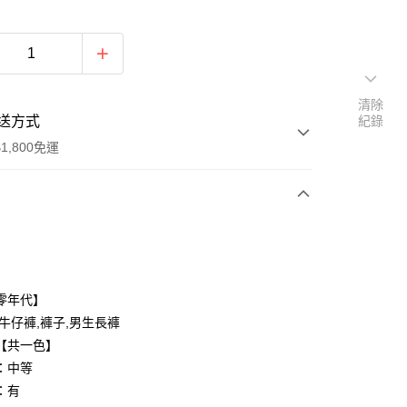
清除
送方式
紀錄
1,800免運
次付款
付款
零年代】
,牛仔褲,褲子,男生長褲
【共一色】
：中等
：有