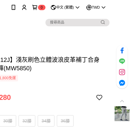
0
中文 (繁體)
TWD
1712J】淺灰刷色立體波浪皮革補丁合身
(MW5850)
1,800免運
280
30腰
32腰
34腰
36腰