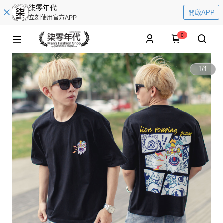
柒零年代
開啟APP
立刻使用官方APP
0
1
/
1