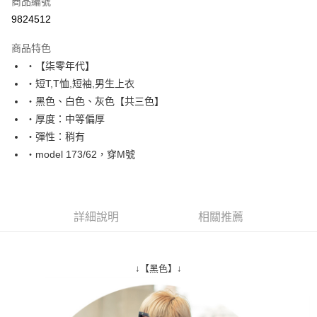
商品編號
超商取貨付款
9824512
LINE Pay
商品特色
Apple Pay
‧【柒零年代】
‧短T,T恤,短袖,男生上衣
街口支付
‧黑色、白色、灰色【共三色】
悠遊付
‧厚度：中等偏厚
‧彈性：稍有
Google Pay
‧model 173/62，穿M號
AFTEE先享後付
相關說明
【關於「AFTEE先享後付」】
ATM付款
AFTEE先享後付是「在收到商品之後才付款」的支付方式。 讓您購物簡單
詳細說明
相關推薦
便利好安心！
１．簡單：不需註冊會員、不需綁卡、不需儲值。
運送方式
２．便利：只要手機號碼，簡訊認證，即可結帳。
３．安心：先確認商品／服務後，再付款。
全家付款取貨
↓【黑色】↓
每筆NT$80，滿NT$1,800(含以上)免運費
【「AFTEE先享後付」結帳流程】
１．於結帳方式選擇「AFTEE先享後付」後，將跳轉至「AFTEE先享後付」
先付款後全家取貨
結帳頁面，進行簡訊認證並確認金額後，即可完成結帳。