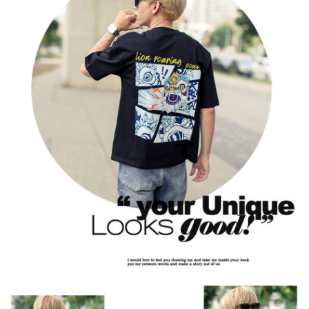
２．訂單成立數日內，您將收到繳費通知簡訊。
每筆NT$80，滿NT$1,800(含以上)免運費
３．收到繳費通知簡訊後14天內，點擊此簡訊中的連結，可透過四大超商／
ATM／網路銀行／等多元方式進行付款，方視為交易完成。
7-11付款取貨
※ 請注意：結帳手續完成當下不需立刻繳費，但若您需要取消訂單，請聯絡
每筆NT$80，滿NT$1,800(含以上)免運費
購買商品的店家。未經商家同意取消之訂單仍視為有效，需透過AFTEE先享
後付繳納相關費用。
先付款後7-11取貨
※ 交易是否成功請以「AFTEE先享後付 」之結帳頁面顯示為準，若有關於
是否繳費成功／繳費後需取消欲退款等相關疑問，請聯繫「AFTEE先享後付
每筆NT$80，滿NT$1,800(含以上)免運費
客戶支援中心」
https://netprotections.freshdesk.com/support/home
宅配
【注意事項】
１．透過由恩沛科技股份有限公司提供之「AFTEE先享後付」服務完成之交
每筆NT$120，滿NT$3,000(含以上)免運費
易，需依本服務之必要範圍內提供個人資料，並將交易相關給付款項請求債
權轉讓予恩沛科技股份有限公司。
２．關於個人資料處理事宜，請瀏覽以下網址：
https://aftee.tw/terms/#terms3
３．未成年的使用者請事先徵得法定代理人或監護人之同意方可使用
「AFTEE先享後付」，若未經同意申辦者引起之損失，本公司不負相關責
任。
４．使用「AFTEE先享後付」時，將依據個別帳號之用戶狀況，依本公司即
時審查核予不同之上限額度；若仍有額度不足之情形，本公司將視審查結果
請求用戶進行身份認證。
５．嚴禁一人註冊多個帳號或使用他人資訊註冊。若發現惡意使用之情形，
恩沛科技股份有限公司將有權停止該用戶之使用額度並採取法律行動。