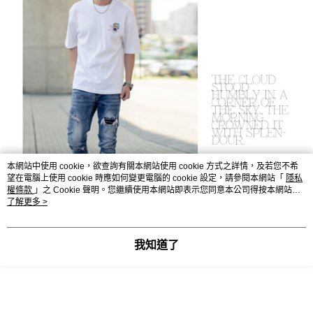
本網站中使用 cookie，欲查詢有關本網站使用 cookie 方式之詳情，及若您不希
望在電腦上使用 cookie 時應如何變更電腦的 cookie 設定，請參閱本網站「
隱私
權條款
」之 Cookie 聲明。您繼續使用本網站即表示您同意本公司得按本網站使
用條款之 Cookie 聲明使用 cookie。
了解更多 >
我知道了