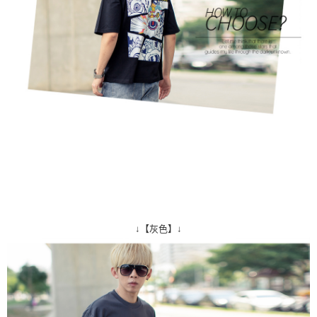
↓【灰色】↓