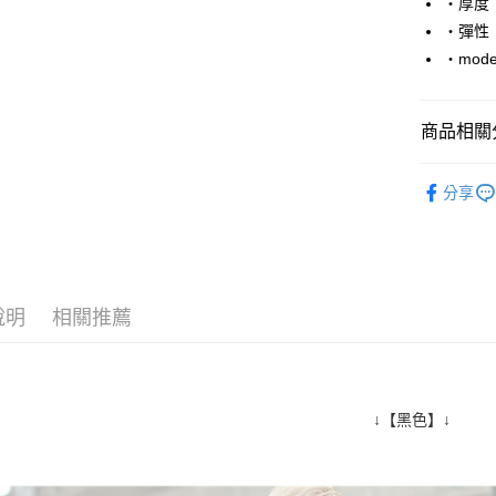
‧厚度
‧彈性
悠遊付
‧mode
Google Pa
AFTEE先
商品相關分
相關說明
【關於「A
■ 短 袖 ║
ATM付款
AFTEE
分享
便利好安
人氣商品
１．簡單
２．便利
運送方式
３．安心
全家付款
【「AFT
說明
相關推薦
每筆NT$8
１．於結帳
付」結帳
先付款後
２．訂單
３．收到繳
每筆NT$8
／ATM／
↓【黑色】↓
※ 請注意
7-11付款
絡購買商品
先享後付
每筆NT$8
※ 交易是