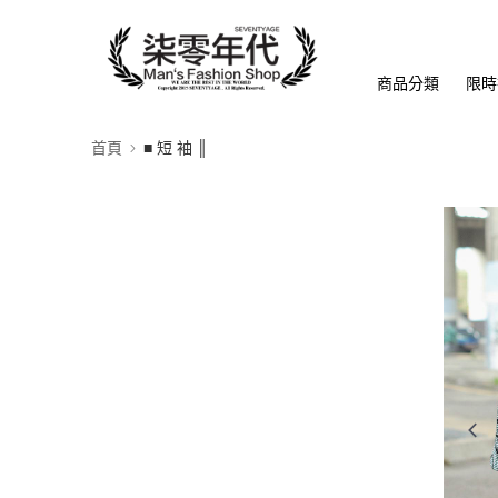
商品分類
限時
首頁
■ 短 袖 ║