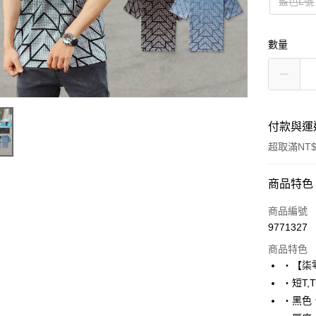
藍色L號
數量
付款與運
超取滿NT$
付款方式
商品特色
信用卡一
商品編號
9771327
超商取貨
商品特色
LINE Pay
‧【柒
‧短T,
Apple Pay
‧黑色
街口支付