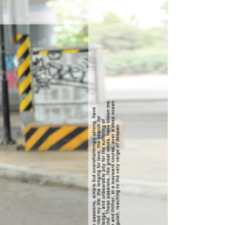
功／繳費後需取消欲退款等相關疑問，請聯繫「AFTEE先享後
-11取貨
援中心」
https://netprotections.freshdesk.com/support/home
0，滿NT$1,800(含以上)免運費
項】
恩沛科技股份有限公司提供之「AFTEE先享後付」服務完成之
依本服務之必要範圍內提供個人資料，並將交易相關給付款項請
20，滿NT$3,000(含以上)免運費
讓予恩沛科技股份有限公司。
個人資料處理事宜，請瀏覽以下網址：
ee.tw/terms/#terms3
年的使用者請事先徵得法定代理人或監護人之同意方可使用
E先享後付」，若未經同意申辦者引起之損失，本公司不負相關責
AFTEE先享後付」時，將依據個別帳號之用戶狀況，依本公司
核予不同之上限額度；若仍有額度不足之情形，本公司將視審查
用戶進行身份認證。
一人註冊多個帳號或使用他人資訊註冊。若發現惡意使用之情
科技股份有限公司將有權停止該用戶之使用額度並採取法律行