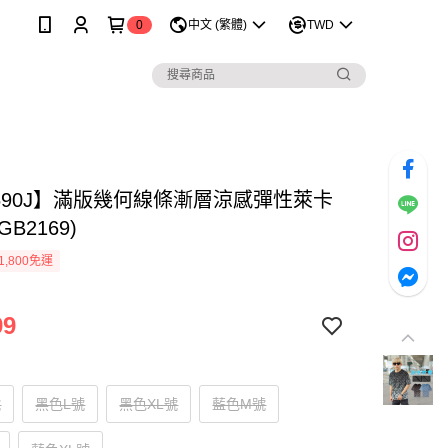
0
中文 (繁體)
TWD
1690J】滿版幾何線條漸層涼感彈性萊卡
GB2169)
1,800免運
99
號
黑色L號
黑色XL號
藍色M號