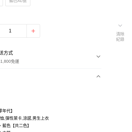
藍色XL號
清除
紀錄
送方式
1,800免運
次付款
付款
零年代】
T恤,彈性萊卡,涼感,男生上衣
、藍色【共二色】