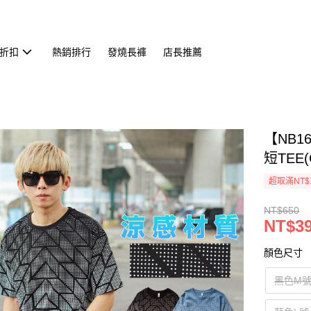
折扣
熱銷排行
發燒長褲
店長推薦
【NB
短TEE(
超取滿NT$
NT$650
NT$3
顏色尺寸
黑色M