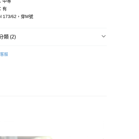
：中等
：有
l 173/62，穿M號
y
享後付
類 (2)
FTEE先享後付」】
先享後付是「在收到商品之後才付款」的支付方式。 讓您購物簡單
客服
心！
推薦
：不需註冊會員、不需綁卡、不需儲值。
：只要手機號碼，簡訊認證，即可結帳。
：先確認商品／服務後，再付款。
取貨
EE先享後付」結帳流程】
0，滿NT$1,800(含以上)免運費
方式選擇「AFTEE先享後付」後，將跳轉至「AFTEE先享後
頁面，進行簡訊認證並確認金額後，即可完成結帳。
全家取貨
成立數日內，您將收到繳費通知簡訊。
費通知簡訊後14天內，點擊此簡訊中的連結，可透過四大超商
0，滿NT$1,800(含以上)免運費
網路銀行／等多元方式進行付款，方視為交易完成。
：結帳手續完成當下不需立刻繳費，但若您需要取消訂單，請聯
取貨
的店家。未經商家同意取消之訂單仍視為有效，需透過AFTEE
繳納相關費用。
0，滿NT$1,800(含以上)免運費
否成功請以「AFTEE先享後付 」之結帳頁面顯示為準，若有關於