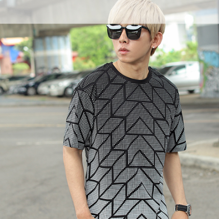
是否繳費成
先付款後7
付客戶支
每筆NT$8
【注意事
宅配
１．透過由
交易，需
每筆NT$1
求債權轉
２．關於
https://aft
３．未成
「AFTE
任。
４．使用「
即時審查
結果請求
５．嚴禁
形，恩沛
動。