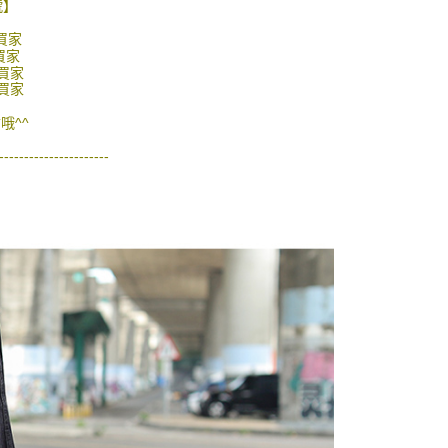
的店家。未經商家同意取消之訂單仍視為有效，需透過AFTEE
號】
繳納相關費用。
0，滿NT$1,800(含以上)免運費
否成功請以「AFTEE先享後付 」之結帳頁面顯示為準，若有關於
買家
功／繳費後需取消欲退款等相關疑問，請聯繫「AFTEE先享後
買家
-11取貨
買家
援中心」
https://netprotections.freshdesk.com/support/home
0，滿NT$1,800(含以上)免運費
買家
項】
哦^^
恩沛科技股份有限公司提供之「AFTEE先享後付」服務完成之
依本服務之必要範圍內提供個人資料，並將交易相關給付款項請
20，滿NT$3,000(含以上)免運費
----------------------
讓予恩沛科技股份有限公司。
個人資料處理事宜，請瀏覽以下網址：
ee.tw/terms/#terms3
年的使用者請事先徵得法定代理人或監護人之同意方可使用
E先享後付」，若未經同意申辦者引起之損失，本公司不負相關責
AFTEE先享後付」時，將依據個別帳號之用戶狀況，依本公司
核予不同之上限額度；若仍有額度不足之情形，本公司將視審查
用戶進行身份認證。
一人註冊多個帳號或使用他人資訊註冊。若發現惡意使用之情
科技股份有限公司將有權停止該用戶之使用額度並採取法律行