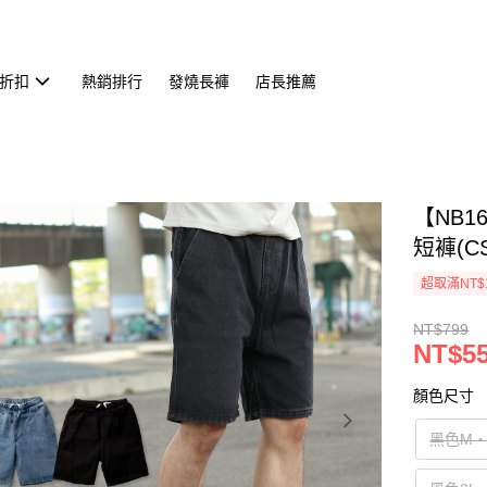
折扣
熱銷排行
發燒長褲
店長推薦
【NB
短褲(CS
超取滿NT$
NT$799
NT$5
顏色尺寸
黑色M‧