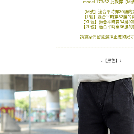
絡購買商品
model 173/62 此款穿【M
先享後付
每筆NT$8
※ 交易是
【M號】適合平時穿30腰的
是否繳費成
【L號】適合平時穿32腰的
先付款後7
【XL號】適合平時穿34腰的
付客戶支
每筆NT$8
【2L號】適合平時穿36腰的
【注意事
宅配
請買家們留意選擇正確的尺寸
１．透過由
交易，需
每筆NT$1
----------------------------------------------------
求債權轉
２．關於
https://aft
↓【黑色】↓
３．未成
「AFTE
任。
４．使用「
即時審查
結果請求
５．嚴禁
形，恩沛
動。