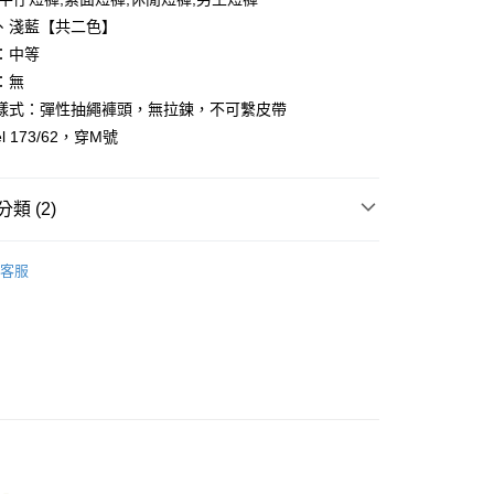
、淺藍【共二色】
：中等
：無
樣式：彈性抽繩褲頭，無拉鍊，不可繫皮帶
y
l 173/62，穿M號
享後付
類 (2)
FTEE先享後付」】
先享後付是「在收到商品之後才付款」的支付方式。 讓您購物簡單
心！
客服
：不需註冊會員、不需綁卡、不需儲值。
推薦
：只要手機號碼，簡訊認證，即可結帳。
：先確認商品／服務後，再付款。
取貨
EE先享後付」結帳流程】
0，滿NT$1,800(含以上)免運費
方式選擇「AFTEE先享後付」後，將跳轉至「AFTEE先享後
頁面，進行簡訊認證並確認金額後，即可完成結帳。
全家取貨
成立數日內，您將收到繳費通知簡訊。
費通知簡訊後14天內，點擊此簡訊中的連結，可透過四大超商
0，滿NT$1,800(含以上)免運費
網路銀行／等多元方式進行付款，方視為交易完成。
：結帳手續完成當下不需立刻繳費，但若您需要取消訂單，請聯
取貨