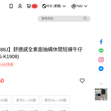
0
中文 (繁體)
TWD
1688J】舒適感全素面抽繩休閒短褲牛仔
-K1908)
1,800免運
50
30腰
黑色L‧32腰
黑色XL‧34腰