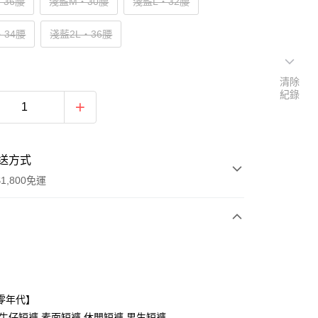
‧36腰
淺藍M‧30腰
淺藍L‧32腰
‧34腰
淺藍2L‧36腰
清除
紀錄
送方式
1,800免運
次付款
付款
零年代】
,牛仔短褲,素面短褲,休閒短褲,男生短褲