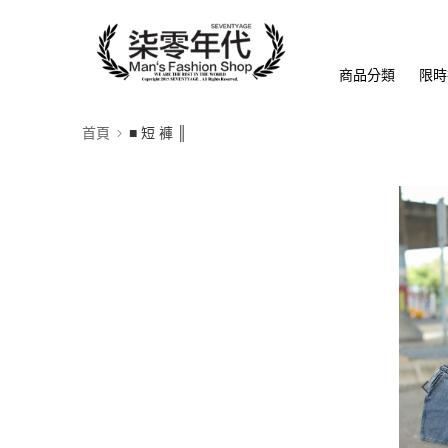
商品分類
限時
首頁
■ 短 褲 ║