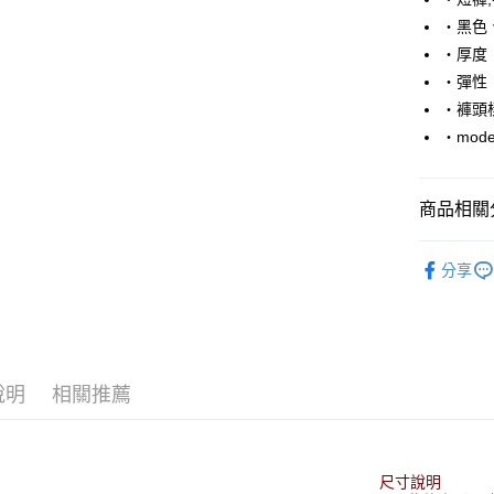
Apple Pay
‧黑色
街口支付
‧厚度
‧彈性
悠遊付
‧褲頭
Google Pa
‧mode
AFTEE先
相關說明
商品相關分
【關於「A
ATM付款
AFTEE
■ 短 褲 ║
便利好安
分享
１．簡單
人氣商品
２．便利
運送方式
３．安心
全家付款
【「AFT
每筆NT$8
１．於結帳
說明
相關推薦
付」結帳
先付款後
２．訂單
３．收到繳
每筆NT$8
／ATM／
※ 請注意
尺寸說明
7-11付款