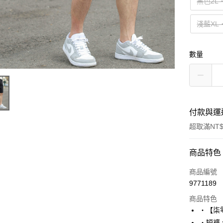
黑色2L
淺藍XL
數量
付款與運
超取滿NT$
付款方式
商品特色
信用卡一
商品編號
9771189
超商取貨
商品特色
LINE Pay
‧【柒
‧短褲