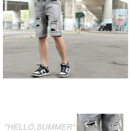
２．訂單成立數日內，您將收到繳費通知簡訊。
每筆NT$80，滿NT$1,800(含以上)免運費
３．收到繳費通知簡訊後14天內，點擊此簡訊中的連結，可透過四大超商／
ATM／網路銀行／等多元方式進行付款，方視為交易完成。
7-11付款取貨
※ 請注意：結帳手續完成當下不需立刻繳費，但若您需要取消訂單，請聯絡
每筆NT$80，滿NT$1,800(含以上)免運費
購買商品的店家。未經商家同意取消之訂單仍視為有效，需透過AFTEE先享
後付繳納相關費用。
先付款後7-11取貨
※ 交易是否成功請以「AFTEE先享後付 」之結帳頁面顯示為準，若有關於
是否繳費成功／繳費後需取消欲退款等相關疑問，請聯繫「AFTEE先享後付
每筆NT$80，滿NT$1,800(含以上)免運費
客戶支援中心」
https://netprotections.freshdesk.com/support/home
宅配
【注意事項】
１．透過由恩沛科技股份有限公司提供之「AFTEE先享後付」服務完成之交
每筆NT$120，滿NT$3,000(含以上)免運費
易，需依本服務之必要範圍內提供個人資料，並將交易相關給付款項請求債
權轉讓予恩沛科技股份有限公司。
２．關於個人資料處理事宜，請瀏覽以下網址：
https://aftee.tw/terms/#terms3
３．未成年的使用者請事先徵得法定代理人或監護人之同意方可使用
「AFTEE先享後付」，若未經同意申辦者引起之損失，本公司不負相關責
任。
４．使用「AFTEE先享後付」時，將依據個別帳號之用戶狀況，依本公司即
時審查核予不同之上限額度；若仍有額度不足之情形，本公司將視審查結果
請求用戶進行身份認證。
５．嚴禁一人註冊多個帳號或使用他人資訊註冊。若發現惡意使用之情形，
恩沛科技股份有限公司將有權停止該用戶之使用額度並採取法律行動。