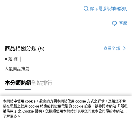
顯示電腦版詳細說明
客服
商品相關分類 (5)
查看全部
■ 短 褲 ║
人氣商品推薦
本分類熱銷
全站排行
本網站中使用 cookie，欲查詢有關本網站使用 cookie 方式之詳情，及若您不希
熱門標籤
望在電腦上使用 cookie 時應如何變更電腦的 cookie 設定，請參閱本網站「
隱私
權條款
」之 Cookie 聲明。您繼續使用本網站即表示您同意本公司得按本網站使
用條款之 Cookie 聲明使用 cookie。
了解更多 >