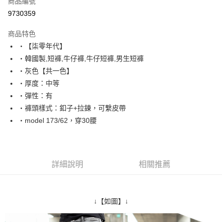
商品編號
超商取貨付款
9730359
LINE Pay
商品特色
Apple Pay
‧【柒零年代】
‧韓國製,短褲,牛仔褲,牛仔短褲,男生短褲
街口支付
‧灰色【共一色】
悠遊付
‧厚度：中等
‧彈性：有
Google Pay
‧褲頭樣式：釦子+拉鍊，可繫皮帶
AFTEE先享後付
‧model 173/62，穿30腰
相關說明
【關於「AFTEE先享後付」】
ATM付款
AFTEE先享後付是「在收到商品之後才付款」的支付方式。 讓您購物簡單
便利好安心！
詳細說明
相關推薦
１．簡單：不需註冊會員、不需綁卡、不需儲值。
運送方式
２．便利：只要手機號碼，簡訊認證，即可結帳。
３．安心：先確認商品／服務後，再付款。
全家付款取貨
↓【如圖】↓
每筆NT$80，滿NT$1,800(含以上)免運費
【「AFTEE先享後付」結帳流程】
１．於結帳方式選擇「AFTEE先享後付」後，將跳轉至「AFTEE先享後付」
先付款後全家取貨
結帳頁面，進行簡訊認證並確認金額後，即可完成結帳。