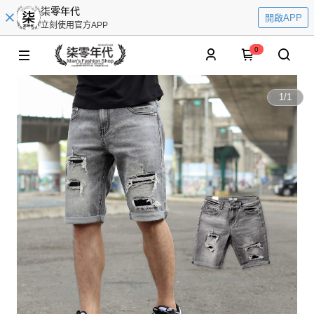
柒零年代
開啟APP
立刻使用官方APP
0
1
/
1