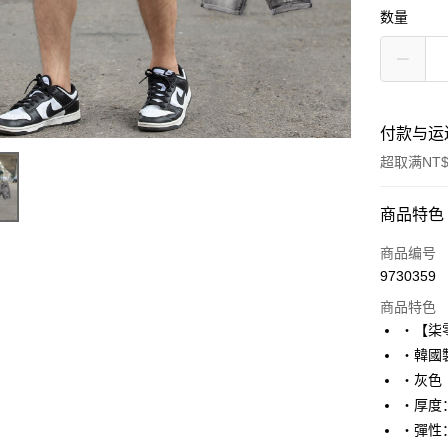
数量
付款与运
超取满NT$
付款方式
商品特色
信用卡一
商品编号
9730359
超商取货
商品特色
LINE Pay
‧【柒
‧韓國
Apple Pay
‧灰色
街口支付
‧厚度
‧彈性
悠遊付