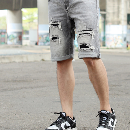
之上限額
宅配
2. 結帳金
3. 目前
每笔NT$1
三、聲明
「AFTE
)所提供，
(包含但不
予 AFT
集、處理、
明』（
http
若款項超過
未成年的
AFTEE。
若您對於
聯繫恩沛
同必要之購
人資料，