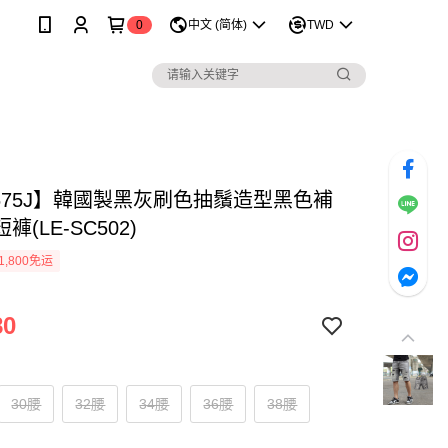
0
中文 (简体)
TWD
1675J】韓國製黑灰刷色抽鬚造型黑色補
褲(LE-SC502)
1,800免运
80
30腰
32腰
34腰
36腰
38腰