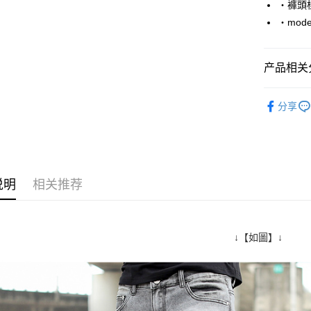
‧褲頭
Google Pa
‧mode
AFTEE先
相关说明
产品相关分
一、關於 A
ATM付款
1. 於付
■ 短 褲 ║
窗。
分享
2. 進行
人气商品
3. 訂單
运送方式
4. 下訂
加大尺碼→
AFTEE 
全家付款
5. 收到
推薦商品
每笔NT$8
APP於四
说明
相关推荐
06/24新
先付款後
請留意繳費期
享有最長 
每笔NT$8
繳費期限，
↓【如圖】↓
7-11付款
算出。使用
定能夠在期
每笔NT$8
收到商品與
先付款後7
二、付款
每笔NT$8
1. 初次