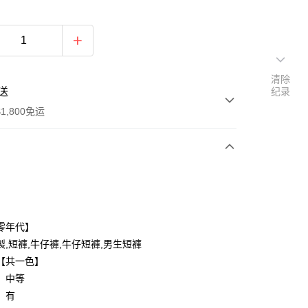
清除
送
纪录
1,800免运
次付款
付款
零年代】
製,短褲,牛仔褲,牛仔短褲,男生短褲
【共一色】
：中等
：有