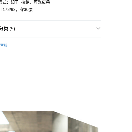
樣式：釦子+拉鍊，可繫皮帶
y
l 173/62，穿30腰
享后付
类 (5)
FTEE先享後付
款方式選擇AFTEE先享後付，將跳出AFTEE先享後付手機驗證視
客服
簡訊驗證之後，即可完成結帳手續。
推荐
確認後不需事先繳費，商品會配送至您的指定地址。
完成後，您的手機會收到一封繳費通知簡訊，APP會員則會收到
38腰褲款
APP推播通知。
取貨
商品當下無需繳費，確認無誤後，請再利用繳費通知簡訊或AFTEE
0，满NT$1,800(含以上)免运费
大便利商店‧ATM/網銀等方式進行付款。
品上架
全家取貨
限為 14 天。唯有下載 AFTEE App 成為 AFTEE 會員者方能
45 天內付款之服務。
0，满NT$1,800(含以上)免运费
為商家向您請款的時間，再加上使用AFTEE可延長的天數所計
取貨
AFTEE下訂可以延長您收到商品前的繳費天數，但無法保證一
限內收到商品(例如:預購商品或預計到貨時間較長者)。因此無論
0，满NT$1,800(含以上)免运费
否，仍需要請您在AFTEE規定的時間內完成繳費。
-11取貨
限制
0，满NT$1,800(含以上)免运费
使用 AFTEE 時，將依認證結果及本公司審查結果，核予每個人不同