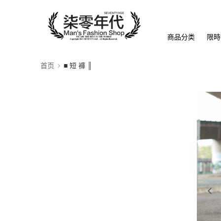
商品分类
限時
首页
■ 短 褲 ║