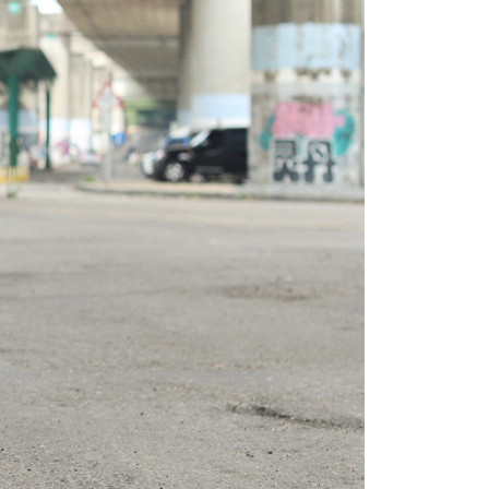
度
額須大於NT$30
僅支援台灣會員
20，满NT$3,000(含以上)免运费
條款
E先享後付」(下稱本服務)乃由恩沛科技股份有限公司(下稱 AFTEE
並由 AFTEE 向您收取款項。因使用本服務所須提供之個人資料
限於訂購人姓名、電話，收件人姓名、電話、收件地址)，將交付
EE 於本服務必要服務範圍內運用。關於 AFTEE 對於個人資料之蒐
利用，詳參 AFTEE 官網之『個人資料蒐集、處理及利用告知聲
s://aftee.tw/privacypolicy/
）。
繳費期限，將根據當次的金額加收年利率 16% 的逾期滯納金。
使用者，請事先徵得法定代理人或監護人之同意方可使用
個人資料之處理、利用有任何疑問，或欲行使相關法律權利，請
科技股份有限公司。若您不同意我們將上開所示之個人資料，連
買訂單資訊提供予 AFTEE ，或讓 AFTEE 蒐集處理利用您的個
請勿選用本服務。