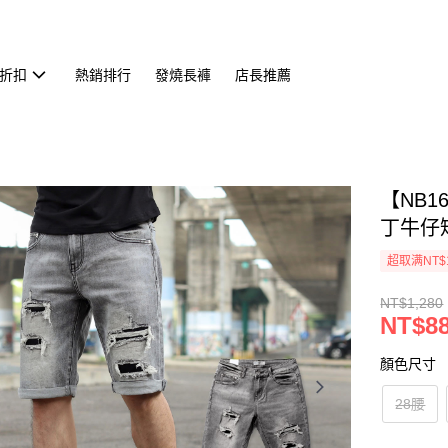
折扣
熱銷排行
發燒長褲
店長推薦
【NB
丁牛仔短
超取满NT$
NT$1,280
NT$8
顏色尺寸
28腰