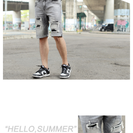
２．訂單成立數日內，您將收到繳費通知簡訊。
每筆NT$80，滿NT$1,800(含以上)免運費
３．收到繳費通知簡訊後14天內，點擊此簡訊中的連結，可透過四大超商／
ATM／網路銀行／等多元方式進行付款，方視為交易完成。
7-11付款取貨
※ 請注意：結帳手續完成當下不需立刻繳費，但若您需要取消訂單，請聯絡
每筆NT$80，滿NT$1,800(含以上)免運費
購買商品的店家。未經商家同意取消之訂單仍視為有效，需透過AFTEE先享
後付繳納相關費用。
先付款後7-11取貨
※ 交易是否成功請以「AFTEE先享後付 」之結帳頁面顯示為準，若有關於
是否繳費成功／繳費後需取消欲退款等相關疑問，請聯繫「AFTEE先享後付
每筆NT$80，滿NT$1,800(含以上)免運費
客戶支援中心」
https://netprotections.freshdesk.com/support/home
宅配
【注意事項】
１．透過由恩沛科技股份有限公司提供之「AFTEE先享後付」服務完成之交
每筆NT$120，滿NT$3,000(含以上)免運費
易，需依本服務之必要範圍內提供個人資料，並將交易相關給付款項請求債
權轉讓予恩沛科技股份有限公司。
２．關於個人資料處理事宜，請瀏覽以下網址：
https://aftee.tw/terms/#terms3
３．未成年的使用者請事先徵得法定代理人或監護人之同意方可使用
「AFTEE先享後付」，若未經同意申辦者引起之損失，本公司不負相關責
任。
４．使用「AFTEE先享後付」時，將依據個別帳號之用戶狀況，依本公司即
時審查核予不同之上限額度；若仍有額度不足之情形，本公司將視審查結果
請求用戶進行身份認證。
５．嚴禁一人註冊多個帳號或使用他人資訊註冊。若發現惡意使用之情形，
恩沛科技股份有限公司將有權停止該用戶之使用額度並採取法律行動。