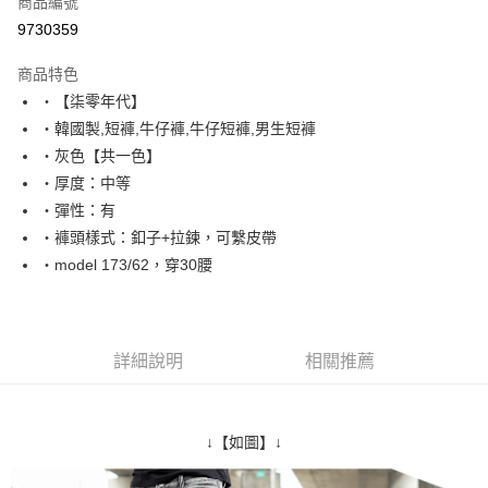
商品編號
超商取貨付款
9730359
LINE Pay
商品特色
Apple Pay
‧【柒零年代】
‧韓國製,短褲,牛仔褲,牛仔短褲,男生短褲
街口支付
‧灰色【共一色】
悠遊付
‧厚度：中等
‧彈性：有
Google Pay
‧褲頭樣式：釦子+拉鍊，可繫皮帶
AFTEE先享後付
‧model 173/62，穿30腰
相關說明
【關於「AFTEE先享後付」】
ATM付款
AFTEE先享後付是「在收到商品之後才付款」的支付方式。 讓您購物簡單
便利好安心！
詳細說明
相關推薦
１．簡單：不需註冊會員、不需綁卡、不需儲值。
運送方式
２．便利：只要手機號碼，簡訊認證，即可結帳。
３．安心：先確認商品／服務後，再付款。
全家付款取貨
↓【如圖】↓
每筆NT$80，滿NT$1,800(含以上)免運費
【「AFTEE先享後付」結帳流程】
１．於結帳方式選擇「AFTEE先享後付」後，將跳轉至「AFTEE先享後付」
先付款後全家取貨
結帳頁面，進行簡訊認證並確認金額後，即可完成結帳。