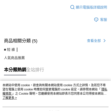
顯示電腦版詳細說明
客服
商品相關分類 (5)
查看全部
■ 短 褲 ║
人氣商品推薦
本分類熱銷
全站排行
本網站中使用 cookie，欲查詢有關本網站使用 cookie 方式之詳情，及若您不希
熱門標籤
望在電腦上使用 cookie 時應如何變更電腦的 cookie 設定，請參閱本網站「
隱私
權條款
」之 Cookie 聲明。您繼續使用本網站即表示您同意本公司得按本網站使
用條款之 Cookie 聲明使用 cookie。
了解更多 >