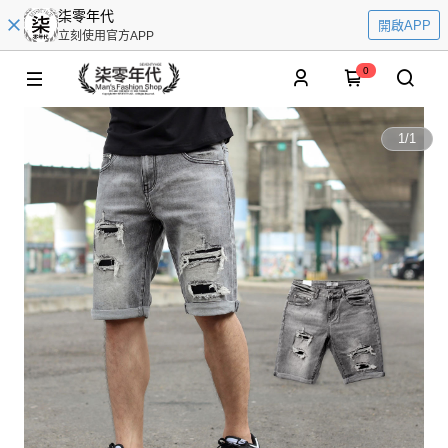
柒零年代
開啟APP
立刻使用官方APP
0
1
/
1