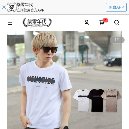
柒零年代
開啟APP
立刻使用官方APP
0
1
/
1