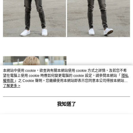
本網站中使用 cookie，欲查詢有關本網站使用 cookie 方式之詳情，及若您不希
望在電腦上使用 cookie 時應如何變更電腦的 cookie 設定，請參閱本網站「
隱私
權條款
」之 Cookie 聲明。您繼續使用本網站即表示您同意本公司得按本網站使
用條款之 Cookie 聲明使用 cookie。
了解更多 >
我知道了