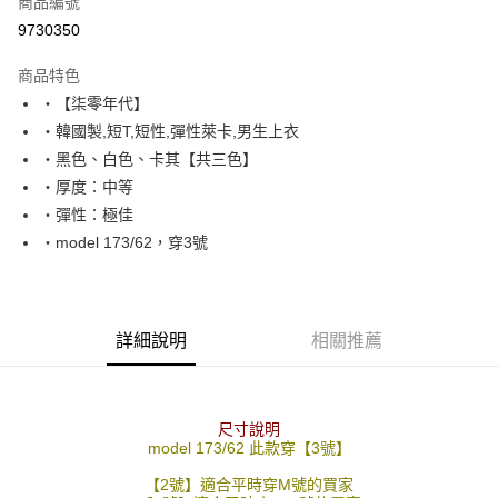
商品編號
超商取貨付款
9730350
LINE Pay
商品特色
Apple Pay
‧【柒零年代】
‧韓國製,短T,短性,彈性萊卡,男生上衣
街口支付
‧黑色、白色、卡其【共三色】
悠遊付
‧厚度：中等
‧彈性：極佳
Google Pay
‧model 173/62，穿3號
AFTEE先享後付
相關說明
【關於「AFTEE先享後付」】
ATM付款
AFTEE先享後付是「在收到商品之後才付款」的支付方式。 讓您購物簡單
詳細說明
相關推薦
便利好安心！
１．簡單：不需註冊會員、不需綁卡、不需儲值。
運送方式
２．便利：只要手機號碼，簡訊認證，即可結帳。
３．安心：先確認商品／服務後，再付款。
全家付款取貨
尺寸說明
model 173/62 此款穿【3號】
每筆NT$80，滿NT$1,800(含以上)免運費
【「AFTEE先享後付」結帳流程】
１．於結帳方式選擇「AFTEE先享後付」後，將跳轉至「AFTEE先享後付」
【2號】適合平時穿M號的買家
先付款後全家取貨
結帳頁面，進行簡訊認證並確認金額後，即可完成結帳。