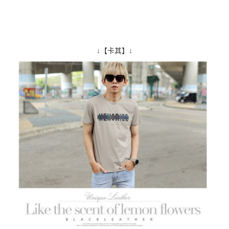
↓【卡其】↓