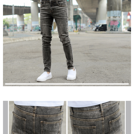
２．訂單成立數日內，您將收到繳費通知簡訊。
每筆NT$80，滿NT$1,800(含以上)免運費
３．收到繳費通知簡訊後14天內，點擊此簡訊中的連結，可透過四大超商／
ATM／網路銀行／等多元方式進行付款，方視為交易完成。
7-11付款取貨
※ 請注意：結帳手續完成當下不需立刻繳費，但若您需要取消訂單，請聯絡
每筆NT$80，滿NT$1,800(含以上)免運費
購買商品的店家。未經商家同意取消之訂單仍視為有效，需透過AFTEE先享
後付繳納相關費用。
先付款後7-11取貨
※ 交易是否成功請以「AFTEE先享後付 」之結帳頁面顯示為準，若有關於
是否繳費成功／繳費後需取消欲退款等相關疑問，請聯繫「AFTEE先享後付
每筆NT$80，滿NT$1,800(含以上)免運費
客戶支援中心」
https://netprotections.freshdesk.com/support/home
宅配
【注意事項】
１．透過由恩沛科技股份有限公司提供之「AFTEE先享後付」服務完成之交
每筆NT$120，滿NT$3,000(含以上)免運費
易，需依本服務之必要範圍內提供個人資料，並將交易相關給付款項請求債
權轉讓予恩沛科技股份有限公司。
２．關於個人資料處理事宜，請瀏覽以下網址：
https://aftee.tw/terms/#terms3
３．未成年的使用者請事先徵得法定代理人或監護人之同意方可使用
「AFTEE先享後付」，若未經同意申辦者引起之損失，本公司不負相關責
任。
４．使用「AFTEE先享後付」時，將依據個別帳號之用戶狀況，依本公司即
時審查核予不同之上限額度；若仍有額度不足之情形，本公司將視審查結果
請求用戶進行身份認證。
５．嚴禁一人註冊多個帳號或使用他人資訊註冊。若發現惡意使用之情形，
恩沛科技股份有限公司將有權停止該用戶之使用額度並採取法律行動。