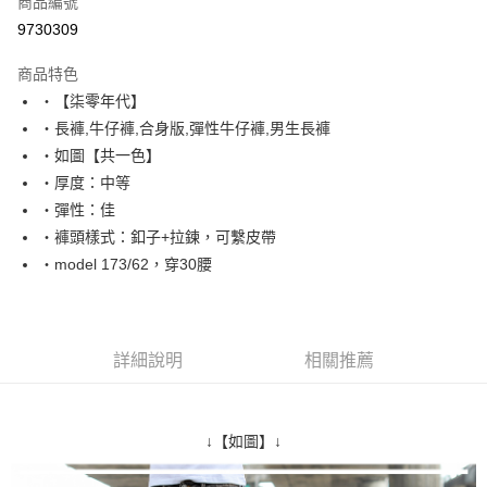
商品編號
超商取貨付款
9730309
LINE Pay
商品特色
Apple Pay
‧【柒零年代】
‧長褲,牛仔褲,合身版,彈性牛仔褲,男生長褲
街口支付
‧如圖【共一色】
悠遊付
‧厚度：中等
‧彈性：佳
Google Pay
‧褲頭樣式：釦子+拉鍊，可繫皮帶
AFTEE先享後付
‧model 173/62，穿30腰
相關說明
【關於「AFTEE先享後付」】
ATM付款
AFTEE先享後付是「在收到商品之後才付款」的支付方式。 讓您購物簡單
便利好安心！
詳細說明
相關推薦
１．簡單：不需註冊會員、不需綁卡、不需儲值。
運送方式
２．便利：只要手機號碼，簡訊認證，即可結帳。
３．安心：先確認商品／服務後，再付款。
全家付款取貨
↓【如圖】↓
每筆NT$80，滿NT$1,800(含以上)免運費
【「AFTEE先享後付」結帳流程】
１．於結帳方式選擇「AFTEE先享後付」後，將跳轉至「AFTEE先享後付」
先付款後全家取貨
結帳頁面，進行簡訊認證並確認金額後，即可完成結帳。