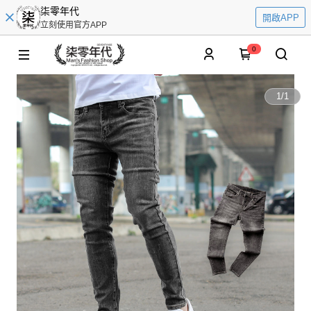
柒零年代
開啟APP
立刻使用官方APP
0
1
/
1