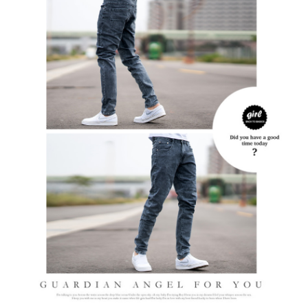
２．訂單成立數日內，您將收到繳費通知簡訊。
每筆NT$80，滿NT$1,800(含以上)免運費
３．收到繳費通知簡訊後14天內，點擊此簡訊中的連結，可透過四大超商／
ATM／網路銀行／等多元方式進行付款，方視為交易完成。
7-11付款取貨
※ 請注意：結帳手續完成當下不需立刻繳費，但若您需要取消訂單，請聯絡
每筆NT$80，滿NT$1,800(含以上)免運費
購買商品的店家。未經商家同意取消之訂單仍視為有效，需透過AFTEE先享
後付繳納相關費用。
先付款後7-11取貨
※ 交易是否成功請以「AFTEE先享後付 」之結帳頁面顯示為準，若有關於
是否繳費成功／繳費後需取消欲退款等相關疑問，請聯繫「AFTEE先享後付
每筆NT$80，滿NT$1,800(含以上)免運費
客戶支援中心」
https://netprotections.freshdesk.com/support/home
宅配
【注意事項】
１．透過由恩沛科技股份有限公司提供之「AFTEE先享後付」服務完成之交
每筆NT$120，滿NT$3,000(含以上)免運費
易，需依本服務之必要範圍內提供個人資料，並將交易相關給付款項請求債
權轉讓予恩沛科技股份有限公司。
２．關於個人資料處理事宜，請瀏覽以下網址：
https://aftee.tw/terms/#terms3
３．未成年的使用者請事先徵得法定代理人或監護人之同意方可使用
「AFTEE先享後付」，若未經同意申辦者引起之損失，本公司不負相關責
任。
４．使用「AFTEE先享後付」時，將依據個別帳號之用戶狀況，依本公司即
時審查核予不同之上限額度；若仍有額度不足之情形，本公司將視審查結果
請求用戶進行身份認證。
５．嚴禁一人註冊多個帳號或使用他人資訊註冊。若發現惡意使用之情形，
恩沛科技股份有限公司將有權停止該用戶之使用額度並採取法律行動。