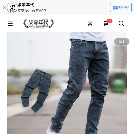
柒零年代
開啟APP
立刻使用官方APP
0
1
/
1