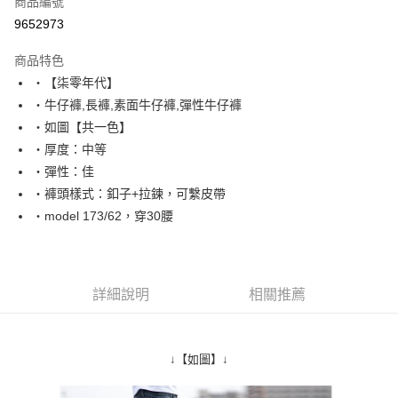
商品編號
超商取貨付款
9652973
LINE Pay
商品特色
Apple Pay
‧【柒零年代】
‧牛仔褲,長褲,素面牛仔褲,彈性牛仔褲
街口支付
‧如圖【共一色】
悠遊付
‧厚度：中等
‧彈性：佳
Google Pay
‧褲頭樣式：釦子+拉鍊，可繫皮帶
AFTEE先享後付
‧model 173/62，穿30腰
相關說明
【關於「AFTEE先享後付」】
ATM付款
AFTEE先享後付是「在收到商品之後才付款」的支付方式。 讓您購物簡單
便利好安心！
詳細說明
相關推薦
１．簡單：不需註冊會員、不需綁卡、不需儲值。
運送方式
２．便利：只要手機號碼，簡訊認證，即可結帳。
３．安心：先確認商品／服務後，再付款。
全家付款取貨
↓【如圖】↓
每筆NT$80，滿NT$1,800(含以上)免運費
【「AFTEE先享後付」結帳流程】
１．於結帳方式選擇「AFTEE先享後付」後，將跳轉至「AFTEE先享後付」
先付款後全家取貨
結帳頁面，進行簡訊認證並確認金額後，即可完成結帳。