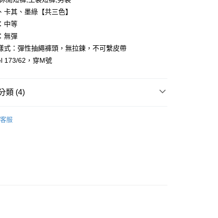
、卡其、墨綠【共三色】
：中等
：無彈
樣式：彈性抽繩褲頭，無拉鍊，不可繫皮帶
y
l 173/62，穿M號
享後付
類 (4)
FTEE先享後付」】
先享後付是「在收到商品之後才付款」的支付方式。 讓您購物簡單
心！
客服
：不需註冊會員、不需綁卡、不需儲值。
推薦
：只要手機號碼，簡訊認證，即可結帳。
：先確認商品／服務後，再付款。
取貨
EE先享後付」結帳流程】
品上架
0，滿NT$1,800(含以上)免運費
方式選擇「AFTEE先享後付」後，將跳轉至「AFTEE先享後
頁面，進行簡訊認證並確認金額後，即可完成結帳。
全家取貨
成立數日內，您將收到繳費通知簡訊。
費通知簡訊後14天內，點擊此簡訊中的連結，可透過四大超商
0，滿NT$1,800(含以上)免運費
網路銀行／等多元方式進行付款，方視為交易完成。
：結帳手續完成當下不需立刻繳費，但若您需要取消訂單，請聯
取貨