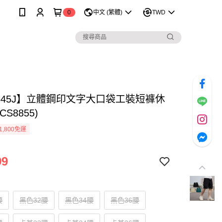
0
中文 (繁體)
TWD
1645J】立體鋼印文字大口袋工裝短褲休
S8855)
1,800免運
99
腰
黑色32腰
黑色34腰
黑色36腰