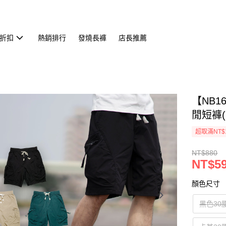
折扣
熱銷排行
發燒長褲
店長推薦
【NB
閒短褲(C
超取滿NT$
NT$880
NT$5
顏色尺寸
黑色30