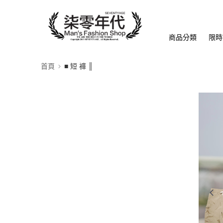
商品分類
限時
首頁
■ 短 褲 ║