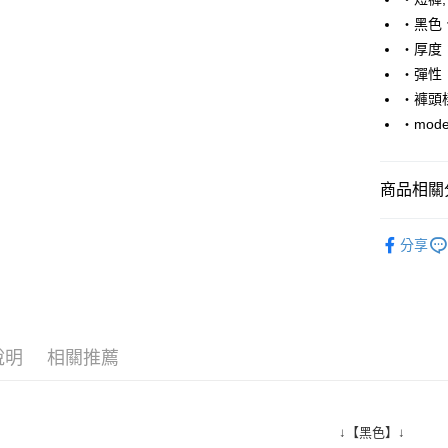
Apple Pay
‧黑色
街口支付
‧厚度
‧彈性
悠遊付
‧褲頭
Google Pa
‧mode
AFTEE先
相關說明
商品相關分
【關於「A
ATM付款
AFTEE
■ 短 褲 ║
便利好安
分享
１．簡單
人氣商品
２．便利
運送方式
３．安心
推薦商品
全家付款
【「AFT
06/24新
每筆NT$8
１．於結帳
說明
相關推薦
付」結帳
先付款後
２．訂單
３．收到繳
每筆NT$8
／ATM／
※ 請注意
↓【黑色】↓
7-11付款