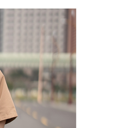
的店家。未經商家同意取消之訂單仍視為有效，需透過AFTEE
繳納相關費用。
0，滿NT$1,800(含以上)免運費
否成功請以「AFTEE先享後付 」之結帳頁面顯示為準，若有關於
功／繳費後需取消欲退款等相關疑問，請聯繫「AFTEE先享後
-11取貨
援中心」
https://netprotections.freshdesk.com/support/home
0，滿NT$1,800(含以上)免運費
項】
恩沛科技股份有限公司提供之「AFTEE先享後付」服務完成之
依本服務之必要範圍內提供個人資料，並將交易相關給付款項請
20，滿NT$3,000(含以上)免運費
讓予恩沛科技股份有限公司。
個人資料處理事宜，請瀏覽以下網址：
ee.tw/terms/#terms3
年的使用者請事先徵得法定代理人或監護人之同意方可使用
E先享後付」，若未經同意申辦者引起之損失，本公司不負相關責
AFTEE先享後付」時，將依據個別帳號之用戶狀況，依本公司
核予不同之上限額度；若仍有額度不足之情形，本公司將視審查
用戶進行身份認證。
一人註冊多個帳號或使用他人資訊註冊。若發現惡意使用之情
科技股份有限公司將有權停止該用戶之使用額度並採取法律行