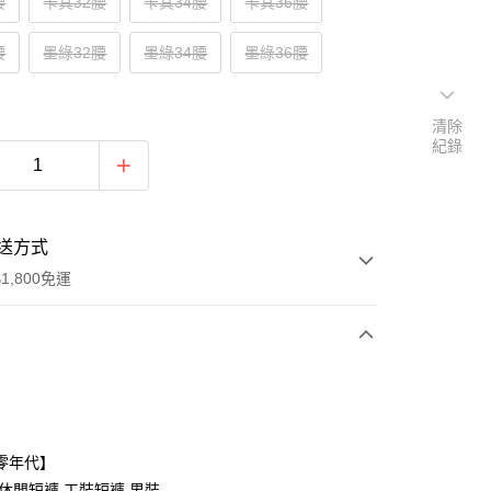
腰
卡其32腰
卡其34腰
卡其36腰
腰
墨綠32腰
墨綠34腰
墨綠36腰
清除
紀錄
送方式
1,800免運
次付款
付款
零年代】
,休閒短褲,工裝短褲,男裝