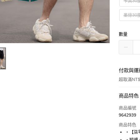
卡其30
墨綠30
數量
付款與運
超取滿NT$
付款方式
商品特色
信用卡一
商品編號
9642939
超商取貨
商品特色
LINE Pay
‧【柒
‧短褲