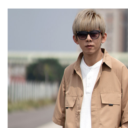
絡購買商品
先享後付
每筆NT$8
※ 交易是
是否繳費成
先付款後7
付客戶支
每筆NT$8
【注意事
宅配
１．透過由
交易，需
每筆NT$1
求債權轉
２．關於
https://aft
３．未成
「AFTE
任。
４．使用「
即時審查
結果請求
５．嚴禁
形，恩沛
動。