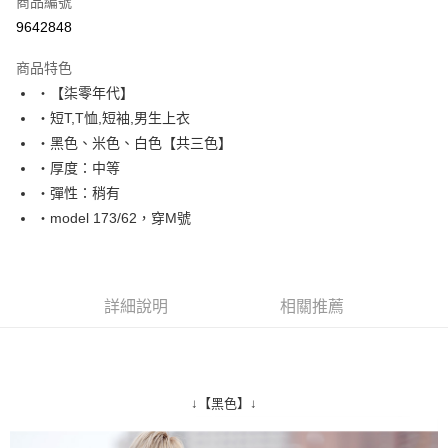
商品編號
超商取貨付款
9642848
LINE Pay
商品特色
Apple Pay
‧【柒零年代】
‧短T,T恤,短袖,男生上衣
街口支付
‧黑色、米色、白色【共三色】
悠遊付
‧厚度：中等
‧彈性：稍有
Google Pay
‧model 173/62，穿M號
AFTEE先享後付
相關說明
【關於「AFTEE先享後付」】
ATM付款
AFTEE先享後付是「在收到商品之後才付款」的支付方式。 讓您購物簡單
詳細說明
相關推薦
便利好安心！
１．簡單：不需註冊會員、不需綁卡、不需儲值。
運送方式
２．便利：只要手機號碼，簡訊認證，即可結帳。
３．安心：先確認商品／服務後，再付款。
全家付款取貨
↓【黑色】↓
每筆NT$80，滿NT$1,800(含以上)免運費
【「AFTEE先享後付」結帳流程】
１．於結帳方式選擇「AFTEE先享後付」後，將跳轉至「AFTEE先享後付」
先付款後全家取貨
結帳頁面，進行簡訊認證並確認金額後，即可完成結帳。