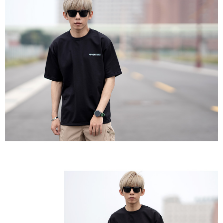
２．訂單成立數日內，您將收到繳費通知簡訊。
每筆NT$80，滿NT$1,800(含以上)免運費
３．收到繳費通知簡訊後14天內，點擊此簡訊中的連結，可透過四大超商／
ATM／網路銀行／等多元方式進行付款，方視為交易完成。
7-11付款取貨
※ 請注意：結帳手續完成當下不需立刻繳費，但若您需要取消訂單，請聯絡
每筆NT$80，滿NT$1,800(含以上)免運費
購買商品的店家。未經商家同意取消之訂單仍視為有效，需透過AFTEE先享
後付繳納相關費用。
先付款後7-11取貨
※ 交易是否成功請以「AFTEE先享後付 」之結帳頁面顯示為準，若有關於
是否繳費成功／繳費後需取消欲退款等相關疑問，請聯繫「AFTEE先享後付
每筆NT$80，滿NT$1,800(含以上)免運費
客戶支援中心」
https://netprotections.freshdesk.com/support/home
宅配
【注意事項】
１．透過由恩沛科技股份有限公司提供之「AFTEE先享後付」服務完成之交
每筆NT$120，滿NT$3,000(含以上)免運費
易，需依本服務之必要範圍內提供個人資料，並將交易相關給付款項請求債
權轉讓予恩沛科技股份有限公司。
２．關於個人資料處理事宜，請瀏覽以下網址：
https://aftee.tw/terms/#terms3
３．未成年的使用者請事先徵得法定代理人或監護人之同意方可使用
「AFTEE先享後付」，若未經同意申辦者引起之損失，本公司不負相關責
任。
４．使用「AFTEE先享後付」時，將依據個別帳號之用戶狀況，依本公司即
時審查核予不同之上限額度；若仍有額度不足之情形，本公司將視審查結果
請求用戶進行身份認證。
５．嚴禁一人註冊多個帳號或使用他人資訊註冊。若發現惡意使用之情形，
恩沛科技股份有限公司將有權停止該用戶之使用額度並採取法律行動。