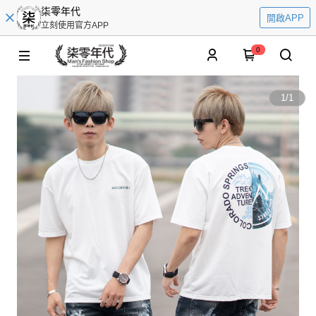
柒零年代
開啟APP
立刻使用官方APP
0
1
/
1