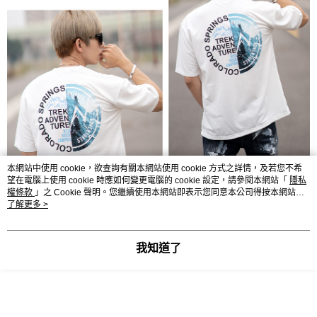
本網站中使用 cookie，欲查詢有關本網站使用 cookie 方式之詳情，及若您不希
望在電腦上使用 cookie 時應如何變更電腦的 cookie 設定，請參閱本網站「
隱私
權條款
」之 Cookie 聲明。您繼續使用本網站即表示您同意本公司得按本網站使
用條款之 Cookie 聲明使用 cookie。
了解更多 >
我知道了