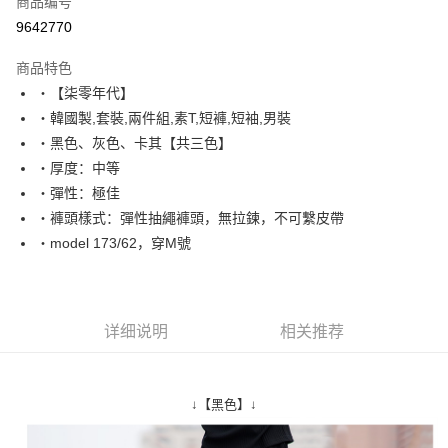
商品编号
超商取货付款
9642770
LINE Pay
商品特色
Apple Pay
‧【柒零年代】
‧韓國製,套裝,兩件組,素T,短褲,短袖,男裝
街口支付
‧黑色、灰色、卡其【共三色】
悠遊付
‧厚度：中等
‧彈性：極佳
Google Pay
‧褲頭樣式：彈性抽繩褲頭，無拉鍊，不可繫皮帶
AFTEE先享后付
‧model 173/62，穿M號
相关说明
一、關於 AFTEE先享後付
ATM付款
1. 於付款方式選擇AFTEE先享後付，將跳出AFTEE先享後付手機驗證視
窗。
详细说明
相关推荐
2. 進行簡訊驗證之後，即可完成結帳手續。
运送方式
3. 訂單確認後不需事先繳費，商品會配送至您的指定地址。
4. 下訂完成後，您的手機會收到一封繳費通知簡訊，APP會員則會收到
全家付款取貨
AFTEE APP推播通知。
↓【黑色】↓
每笔NT$80，满NT$1,800(含以上)免运费
5. 收到商品當下無需繳費，確認無誤後，請再利用繳費通知簡訊或AFTEE
APP於四大便利商店‧ATM/網銀等方式進行付款。
先付款後全家取貨