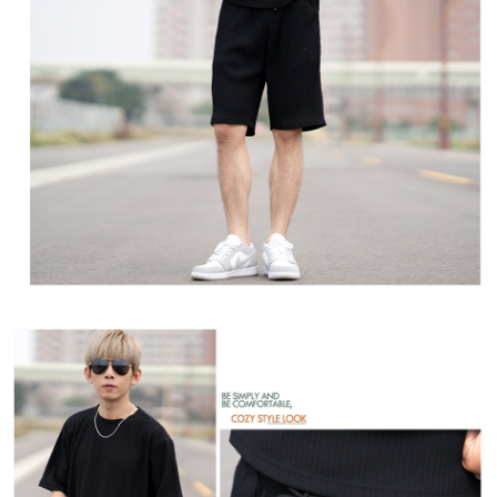
請留意繳費期限為 14 天。唯有下載 AFTEE App 成為 AFTEE 會員者方能享
每笔NT$80，满NT$1,800(含以上)免运费
有最長 45 天內付款之服務。
7-11付款取貨
繳費期限，為商家向您請款的時間，再加上使用AFTEE可延長的天數所計算
每笔NT$80，满NT$1,800(含以上)免运费
出。使用AFTEE下訂可以延長您收到商品前的繳費天數，但無法保證一定能
夠在期限內收到商品(例如:預購商品或預計到貨時間較長者)。因此無論收到
先付款後7-11取貨
商品與否，仍需要請您在AFTEE規定的時間內完成繳費。
每笔NT$80，满NT$1,800(含以上)免运费
二、付款限制
1. 初次使用 AFTEE 時，將依認證結果及本公司審查結果，核予每個人不同
宅配
之上限額度
2. 結帳金額須大於NT$30
每笔NT$120，满NT$3,000(含以上)免运费
3. 目前僅支援台灣會員
三、聲明條款
「AFTEE先享後付」(下稱本服務)乃由恩沛科技股份有限公司(下稱 AFTEE )
所提供，並由 AFTEE 向您收取款項。因使用本服務所須提供之個人資料(包
含但不限於訂購人姓名、電話，收件人姓名、電話、收件地址)，將交付予
AFTEE 於本服務必要服務範圍內運用。關於 AFTEE 對於個人資料之蒐集、
處理、利用，詳參 AFTEE 官網之『個人資料蒐集、處理及利用告知聲明』
（
https://aftee.tw/privacypolicy/
）。
若款項超過繳費期限，將根據當次的金額加收年利率 16% 的逾期滯納金。
未成年的使用者，請事先徵得法定代理人或監護人之同意方可使用
AFTEE。