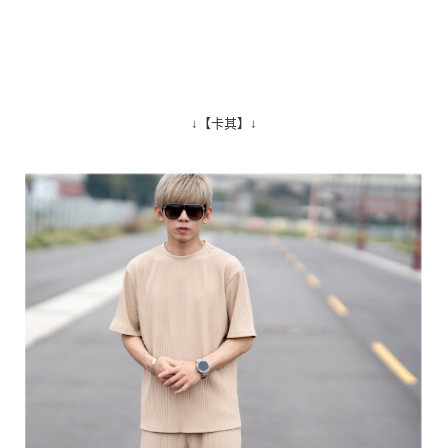
↓【卡其】↓