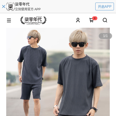
柒零年代
开启APP
立刻使用官方 APP
0
1
/
1