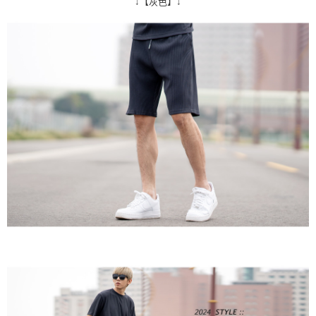
↓【灰色】↓