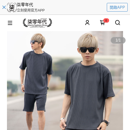
柒零年代
開啟APP
立刻使用官方APP
0
1
/
1