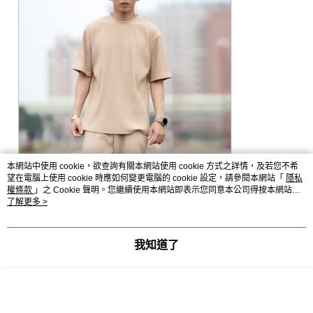
本網站中使用 cookie，欲查詢有關本網站使用 cookie 方式之詳情，及若您不希
望在電腦上使用 cookie 時應如何變更電腦的 cookie 設定，請參閱本網站「
隱私
權條款
」之 Cookie 聲明。您繼續使用本網站即表示您同意本公司得按本網站使
用條款之 Cookie 聲明使用 cookie。
了解更多 >
我知道了