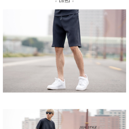
↓【灰色】↓