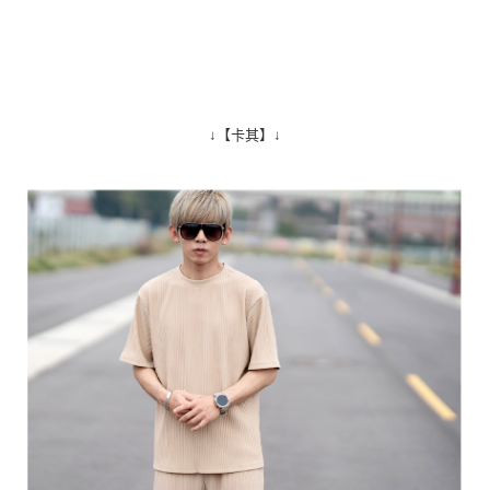
↓【卡其】↓