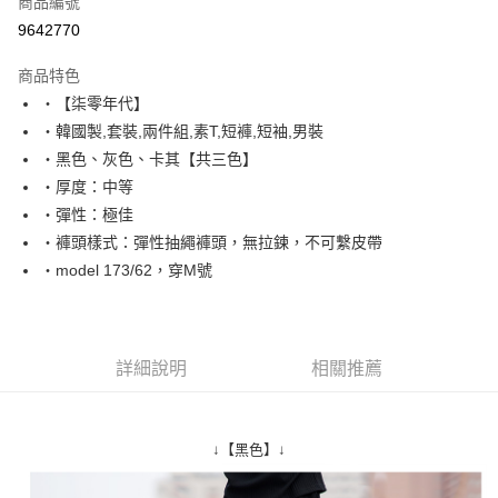
商品編號
超商取貨付款
9642770
LINE Pay
商品特色
Apple Pay
‧【柒零年代】
‧韓國製,套裝,兩件組,素T,短褲,短袖,男裝
街口支付
‧黑色、灰色、卡其【共三色】
悠遊付
‧厚度：中等
‧彈性：極佳
Google Pay
‧褲頭樣式：彈性抽繩褲頭，無拉鍊，不可繫皮帶
AFTEE先享後付
‧model 173/62，穿M號
相關說明
【關於「AFTEE先享後付」】
ATM付款
AFTEE先享後付是「在收到商品之後才付款」的支付方式。 讓您購物簡單
便利好安心！
詳細說明
相關推薦
１．簡單：不需註冊會員、不需綁卡、不需儲值。
運送方式
２．便利：只要手機號碼，簡訊認證，即可結帳。
３．安心：先確認商品／服務後，再付款。
全家付款取貨
↓【黑色】↓
每筆NT$80，滿NT$1,800(含以上)免運費
【「AFTEE先享後付」結帳流程】
１．於結帳方式選擇「AFTEE先享後付」後，將跳轉至「AFTEE先享後付」
先付款後全家取貨
結帳頁面，進行簡訊認證並確認金額後，即可完成結帳。