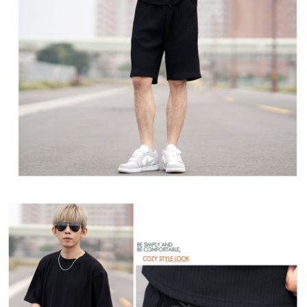
２．訂單成立數日內，您將收到繳費通知簡訊。
每筆NT$80，滿NT$1,800(含以上)免運費
３．收到繳費通知簡訊後14天內，點擊此簡訊中的連結，可透過四大超商／
ATM／網路銀行／等多元方式進行付款，方視為交易完成。
7-11付款取貨
※ 請注意：結帳手續完成當下不需立刻繳費，但若您需要取消訂單，請聯絡
每筆NT$80，滿NT$1,800(含以上)免運費
購買商品的店家。未經商家同意取消之訂單仍視為有效，需透過AFTEE先享
後付繳納相關費用。
先付款後7-11取貨
※ 交易是否成功請以「AFTEE先享後付 」之結帳頁面顯示為準，若有關於
是否繳費成功／繳費後需取消欲退款等相關疑問，請聯繫「AFTEE先享後付
每筆NT$80，滿NT$1,800(含以上)免運費
客戶支援中心」
https://netprotections.freshdesk.com/support/home
宅配
【注意事項】
１．透過由恩沛科技股份有限公司提供之「AFTEE先享後付」服務完成之交
每筆NT$120，滿NT$3,000(含以上)免運費
易，需依本服務之必要範圍內提供個人資料，並將交易相關給付款項請求債
權轉讓予恩沛科技股份有限公司。
２．關於個人資料處理事宜，請瀏覽以下網址：
https://aftee.tw/terms/#terms3
３．未成年的使用者請事先徵得法定代理人或監護人之同意方可使用
「AFTEE先享後付」，若未經同意申辦者引起之損失，本公司不負相關責
任。
４．使用「AFTEE先享後付」時，將依據個別帳號之用戶狀況，依本公司即
時審查核予不同之上限額度；若仍有額度不足之情形，本公司將視審查結果
請求用戶進行身份認證。
５．嚴禁一人註冊多個帳號或使用他人資訊註冊。若發現惡意使用之情形，
恩沛科技股份有限公司將有權停止該用戶之使用額度並採取法律行動。