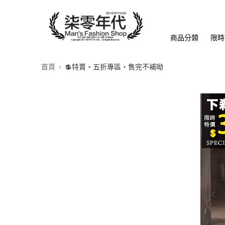
商品分類
限時
首頁
💲特賣‧五折專區‧售完不補呦