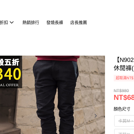
折扣
熱銷排行
發燒長褲
店長推薦
【N9
休閒褲(G
超取滿NT$
NT$980
NT$6
顏色尺寸
卡其M．