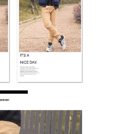
功／繳費後需取消欲退款等相關疑問，請聯繫「AFTEE先享後
-11取貨
援中心」
https://netprotections.freshdesk.com/support/home
0，滿NT$1,800(含以上)免運費
項】
恩沛科技股份有限公司提供之「AFTEE先享後付」服務完成之
依本服務之必要範圍內提供個人資料，並將交易相關給付款項請
20，滿NT$3,000(含以上)免運費
讓予恩沛科技股份有限公司。
個人資料處理事宜，請瀏覽以下網址：
ee.tw/terms/#terms3
年的使用者請事先徵得法定代理人或監護人之同意方可使用
E先享後付」，若未經同意申辦者引起之損失，本公司不負相關責
AFTEE先享後付」時，將依據個別帳號之用戶狀況，依本公司
核予不同之上限額度；若仍有額度不足之情形，本公司將視審查
用戶進行身份認證。
一人註冊多個帳號或使用他人資訊註冊。若發現惡意使用之情
科技股份有限公司將有權停止該用戶之使用額度並採取法律行