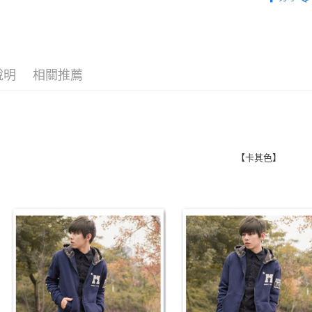
人氣商品
悠遊付
Google Pa
說明
相關推薦
AFTEE先
相關說明
【關於「A
ATM付款
AFTEE
便利好安
１．簡單
２．便利
【卡其色】
運送方式
３．安心
全家付款
【「AFT
每筆NT$8
１．於結帳
付」結帳
先付款後
２．訂單
３．收到繳
每筆NT$8
／ATM／
※ 請注意
7-11付款
絡購買商品
先享後付
每筆NT$8
※ 交易是