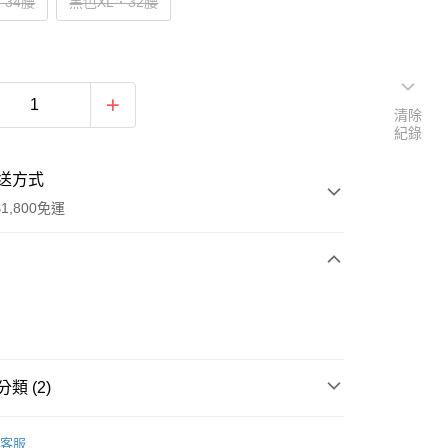
．34腰
黑色XL．32腰
清除
紀錄
送方式
1,800免運
次付款
付款
類 (2)
五折專區‧售完不補呦
客服