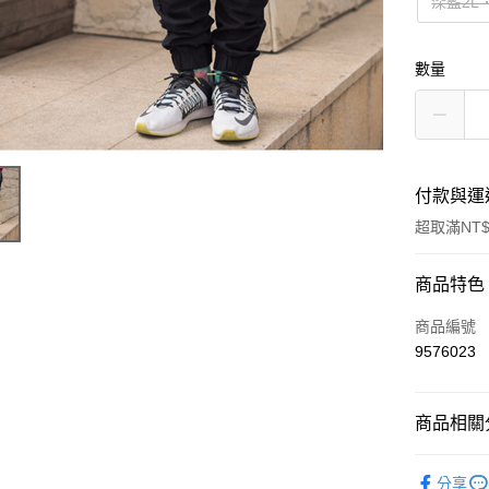
深藍2L
數量
付款與運
超取滿NT$
付款方式
商品特色
信用卡一
商品編號
9576023
超商取貨
LINE Pay
商品相關分
Apple Pay
💲特賣‧
分享
街口支付