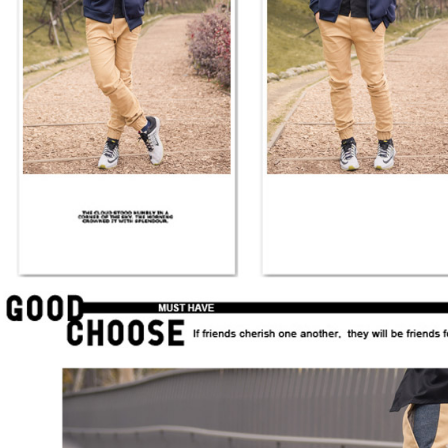
是否繳費成
先付款後7
付客戶支
每筆NT$8
【注意事
宅配
１．透過由
交易，需
每筆NT$1
求債權轉
２．關於
https://aft
３．未成
「AFTE
任。
４．使用「
即時審查
結果請求
５．嚴禁
形，恩沛
動。