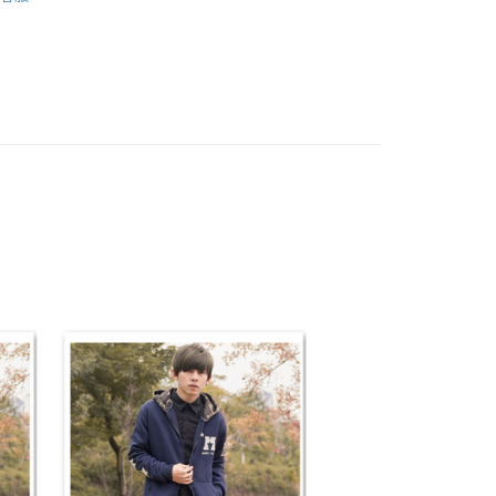
推薦
y
享後付
FTEE先享後付」】
先享後付是「在收到商品之後才付款」的支付方式。 讓您購物簡單
心！
：不需註冊會員、不需綁卡、不需儲值。
：只要手機號碼，簡訊認證，即可結帳。
：先確認商品／服務後，再付款。
取貨
EE先享後付」結帳流程】
0，滿NT$1,800(含以上)免運費
方式選擇「AFTEE先享後付」後，將跳轉至「AFTEE先享後
頁面，進行簡訊認證並確認金額後，即可完成結帳。
全家取貨
成立數日內，您將收到繳費通知簡訊。
費通知簡訊後14天內，點擊此簡訊中的連結，可透過四大超商
0，滿NT$1,800(含以上)免運費
網路銀行／等多元方式進行付款，方視為交易完成。
：結帳手續完成當下不需立刻繳費，但若您需要取消訂單，請聯
取貨
的店家。未經商家同意取消之訂單仍視為有效，需透過AFTEE
繳納相關費用。
0，滿NT$1,800(含以上)免運費
否成功請以「AFTEE先享後付 」之結帳頁面顯示為準，若有關於