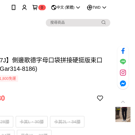
0
中文 (繁體)
TWD
027J】側邊歌德字母口袋拼接硬挺版束口
ar314-8186)
1,800免運
80
28腰
卡其L．30腰
卡其2L．34腰