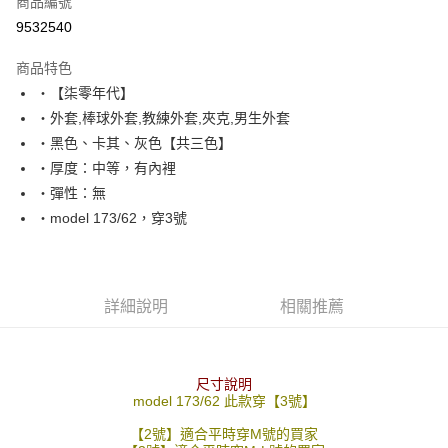
商品編號
超商取貨付款
9532540
LINE Pay
商品特色
Apple Pay
‧【柒零年代】
‧外套,棒球外套,教練外套,夾克,男生外套
街口支付
‧黑色、卡其、灰色【共三色】
悠遊付
‧厚度：中等，有內裡
‧彈性：無
Google Pay
‧model 173/62，穿3號
AFTEE先享後付
相關說明
【關於「AFTEE先享後付」】
ATM付款
AFTEE先享後付是「在收到商品之後才付款」的支付方式。 讓您購物簡單
詳細說明
相關推薦
便利好安心！
１．簡單：不需註冊會員、不需綁卡、不需儲值。
運送方式
２．便利：只要手機號碼，簡訊認證，即可結帳。
３．安心：先確認商品／服務後，再付款。
全家付款取貨
尺寸說明
model 173/62 此款穿【3號】
每筆NT$80，滿NT$1,800(含以上)免運費
【「AFTEE先享後付」結帳流程】
１．於結帳方式選擇「AFTEE先享後付」後，將跳轉至「AFTEE先享後付」
【2號】適合平時穿M號的買家
先付款後全家取貨
結帳頁面，進行簡訊認證並確認金額後，即可完成結帳。