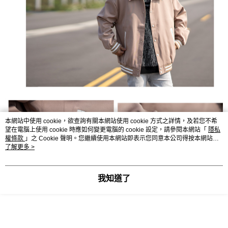
本網站中使用 cookie，欲查詢有關本網站使用 cookie 方式之詳情，及若您不希
望在電腦上使用 cookie 時應如何變更電腦的 cookie 設定，請參閱本網站「
隱私
權條款
」之 Cookie 聲明。您繼續使用本網站即表示您同意本公司得按本網站使
用條款之 Cookie 聲明使用 cookie。
了解更多 >
我知道了