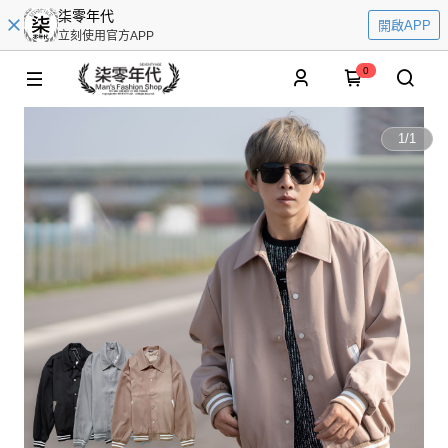
柒零年代
開啟APP
立刻使用官方APP
0
1
/
1