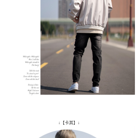
↓【卡其】↓