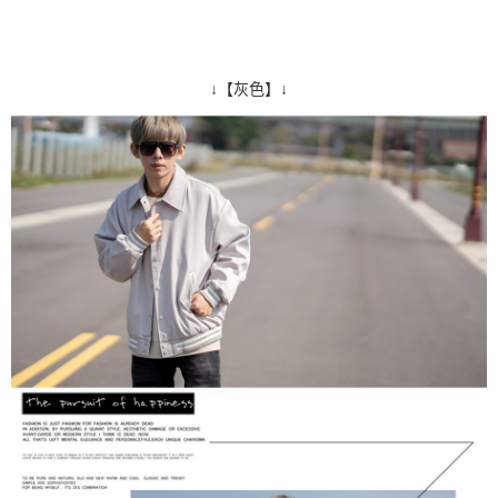
↓【灰色】↓