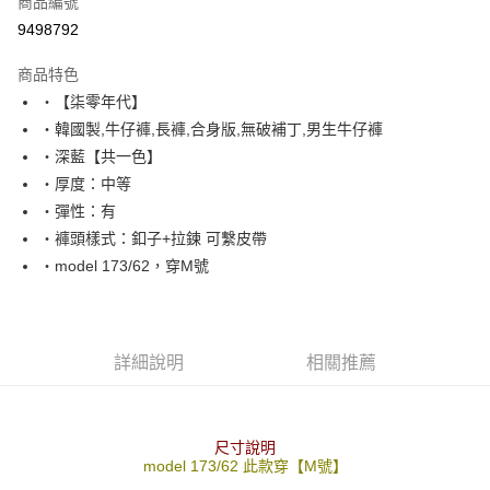
商品編號
超商取貨付款
9498792
LINE Pay
商品特色
Apple Pay
‧【柒零年代】
‧韓國製,牛仔褲,長褲,合身版,無破補丁,男生牛仔褲
街口支付
‧深藍【共一色】
悠遊付
‧厚度：中等
‧彈性：有
Google Pay
‧褲頭樣式：釦子+拉鍊 可繫皮帶
AFTEE先享後付
‧model 173/62，穿M號
相關說明
【關於「AFTEE先享後付」】
ATM付款
AFTEE先享後付是「在收到商品之後才付款」的支付方式。 讓您購物簡單
便利好安心！
詳細說明
相關推薦
１．簡單：不需註冊會員、不需綁卡、不需儲值。
運送方式
２．便利：只要手機號碼，簡訊認證，即可結帳。
３．安心：先確認商品／服務後，再付款。
全家付款取貨
每筆NT$80，滿NT$1,800(含以上)免運費
尺寸說明
【「AFTEE先享後付」結帳流程】
model 173/62 此款穿【M號】
１．於結帳方式選擇「AFTEE先享後付」後，將跳轉至「AFTEE先享後付」
先付款後全家取貨
結帳頁面，進行簡訊認證並確認金額後，即可完成結帳。