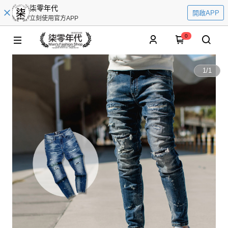
柒零年代
開啟APP
立刻使用官方APP
0
1
/
1