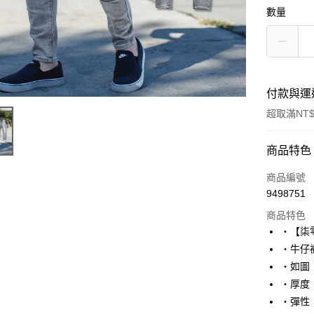
數量
付款與運
超取滿NT$
付款方式
商品特色
信用卡一
商品編號
9498751
超商取貨
商品特色
LINE Pay
‧【柒
‧牛仔
Apple Pay
‧如圖
街口支付
‧厚度
‧彈性
悠遊付