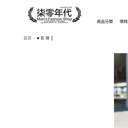
商品分類
限時
首頁
■ 長 褲 ║