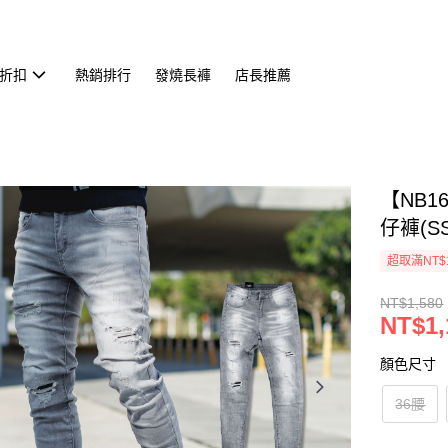
折扣
熱銷排行
發燒長褲
店長推薦
【NB
仔褲(SS
超取滿NT$
NT$1,580
NT$1,
顏色尺寸
36腰