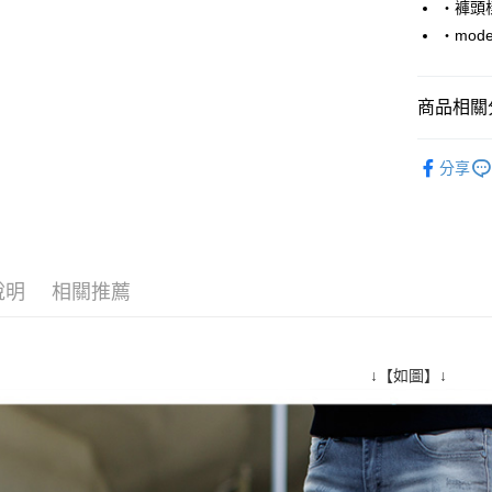
‧褲頭
Google Pa
‧mode
AFTEE先
相關說明
商品相關分
【關於「A
ATM付款
AFTEE
■ 長 褲 ║
便利好安
分享
１．簡單
人氣商品
２．便利
運送方式
３．安心
全家付款
【「AFT
每筆NT$8
１．於結帳
說明
相關推薦
付」結帳
先付款後
２．訂單
３．收到繳
每筆NT$8
／ATM／
※ 請注意
↓【如圖】↓
7-11付款
絡購買商品
先享後付
每筆NT$8
※ 交易是
是否繳費成
先付款後7
付客戶支
每筆NT$8