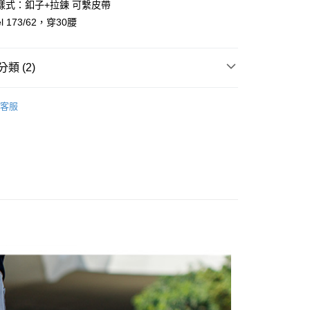
樣式：釦子+拉鍊 可繫皮帶
y
l 173/62，穿30腰
享後付
類 (2)
FTEE先享後付」】
先享後付是「在收到商品之後才付款」的支付方式。 讓您購物簡單
心！
客服
：不需註冊會員、不需綁卡、不需儲值。
推薦
：只要手機號碼，簡訊認證，即可結帳。
：先確認商品／服務後，再付款。
取貨
EE先享後付」結帳流程】
0，滿NT$1,800(含以上)免運費
方式選擇「AFTEE先享後付」後，將跳轉至「AFTEE先享後
頁面，進行簡訊認證並確認金額後，即可完成結帳。
全家取貨
成立數日內，您將收到繳費通知簡訊。
費通知簡訊後14天內，點擊此簡訊中的連結，可透過四大超商
0，滿NT$1,800(含以上)免運費
網路銀行／等多元方式進行付款，方視為交易完成。
：結帳手續完成當下不需立刻繳費，但若您需要取消訂單，請聯
取貨
的店家。未經商家同意取消之訂單仍視為有效，需透過AFTEE
繳納相關費用。
0，滿NT$1,800(含以上)免運費
否成功請以「AFTEE先享後付 」之結帳頁面顯示為準，若有關於
功／繳費後需取消欲退款等相關疑問，請聯繫「AFTEE先享後
-11取貨
援中心」
https://netprotections.freshdesk.com/support/home
0，滿NT$1,800(含以上)免運費