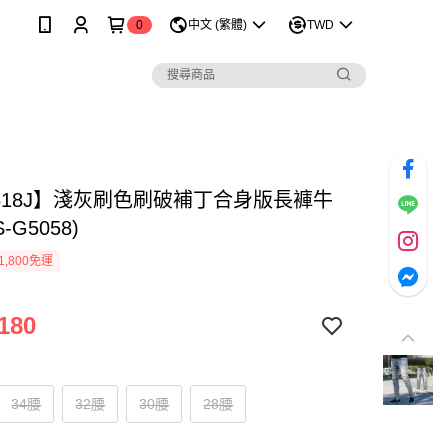
0
中文 (繁體)
TWD
1618J】淺灰刷色刷破補丁合身版長褲牛
-G5058)
1,800免運
180
34腰
32腰
30腰
28腰