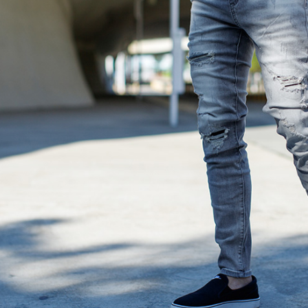
【注意事
宅配
１．透過由
交易，需
每筆NT$1
求債權轉
２．關於
https://aft
３．未成
「AFTE
任。
４．使用「
即時審查
結果請求
５．嚴禁
形，恩沛
動。