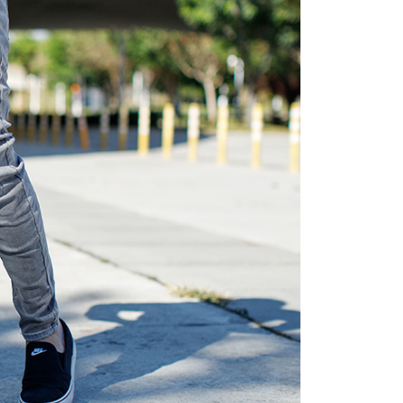
項】
恩沛科技股份有限公司提供之「AFTEE先享後付」服務完成之
依本服務之必要範圍內提供個人資料，並將交易相關給付款項請
20，滿NT$3,000(含以上)免運費
讓予恩沛科技股份有限公司。
個人資料處理事宜，請瀏覽以下網址：
ee.tw/terms/#terms3
年的使用者請事先徵得法定代理人或監護人之同意方可使用
E先享後付」，若未經同意申辦者引起之損失，本公司不負相關責
AFTEE先享後付」時，將依據個別帳號之用戶狀況，依本公司
核予不同之上限額度；若仍有額度不足之情形，本公司將視審查
用戶進行身份認證。
一人註冊多個帳號或使用他人資訊註冊。若發現惡意使用之情
科技股份有限公司將有權停止該用戶之使用額度並採取法律行