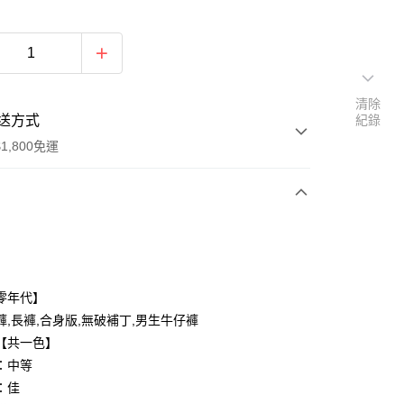
清除
送方式
紀錄
1,800免運
次付款
付款
零年代】
褲,長褲,合身版,無破補丁,男生牛仔褲
【共一色】
：中等
：佳