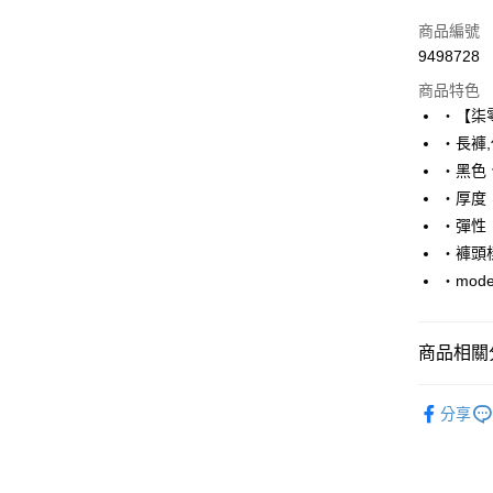
信用卡一
商品編號
9498728
超商取貨
商品特色
LINE Pay
‧【柒
‧長褲
Apple Pay
‧黑色
街口支付
‧厚度
‧彈性
悠遊付
‧褲頭
Google Pa
‧mode
AFTEE先
相關說明
商品相關分
【關於「A
ATM付款
AFTEE
■ 長 褲 ║
便利好安
分享
１．簡單
人氣商品
２．便利
運送方式
３．安心
上班族百
全家付款