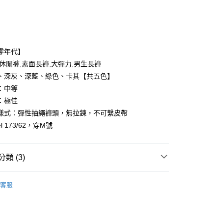
次付款
付款
零年代】
,休閒褲,素面長褲,大彈力,男生長褲
、深灰、深藍、綠色、卡其【共五色】
：中等
：極佳
樣式：彈性抽繩褲頭，無拉鍊，不可繫皮帶
y
l 173/62，穿M號
享後付
類 (3)
FTEE先享後付」】
先享後付是「在收到商品之後才付款」的支付方式。 讓您購物簡單
心！
客服
：不需註冊會員、不需綁卡、不需儲值。
推薦
：只要手機號碼，簡訊認證，即可結帳。
：先確認商品／服務後，再付款。
搭全素面長褲
取貨