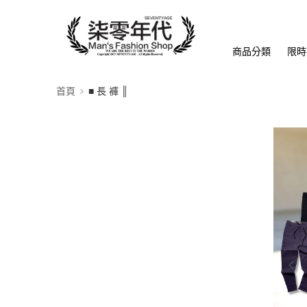
商品分類
限時
首頁
■ 長 褲 ║