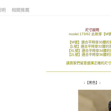
【「AFT
每筆NT$8
１．於結帳
說明
相關推薦
付」結帳
先付款後
２．訂單
３．收到繳
每筆NT$8
／ATM／
※ 請注意
尺寸說明
7-11付款
絡購買商品
model 173/62 此款穿【M
先享後付
每筆NT$8
※ 交易是
【M號】適合平時穿30腰的
是否繳費成
【L號】適合平時穿32腰的
先付款後7
【XL號】適合平時穿34腰的
付客戶支
每筆NT$8
【2L號】適合平時穿36腰的
【注意事
宅配
請買家們留意選擇正確的尺寸
１．透過由
交易，需
每筆NT$1
----------------------------------------------------
求債權轉
２．關於
https://aft
↓【黑色】↓
３．未成
「AFTE
任。
４．使用「
即時審查
結果請求