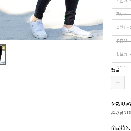
黑色2L
深灰XL
深藍L‧
卡其M‧
卡其2L
綠色XL
數量
付款與運
超取滿NT$
付款方式
商品特色