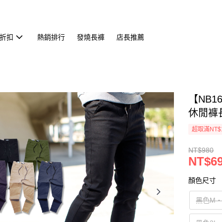
折扣
熱銷排行
發燒長褲
店長推薦
【NB
休閒褲長
超取滿NT$
NT$980
NT$6
顏色尺寸
黑色M‧