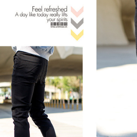
５．嚴禁
形，恩沛
動。