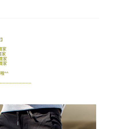
EE先享後付」結帳流程】
0，滿NT$1,800(含以上)免運費
方式選擇「AFTEE先享後付」後，將跳轉至「AFTEE先享後
頁面，進行簡訊認證並確認金額後，即可完成結帳。
全家取貨
成立數日內，您將收到繳費通知簡訊。
費通知簡訊後14天內，點擊此簡訊中的連結，可透過四大超商
0，滿NT$1,800(含以上)免運費
網路銀行／等多元方式進行付款，方視為交易完成。
：結帳手續完成當下不需立刻繳費，但若您需要取消訂單，請聯
取貨
的店家。未經商家同意取消之訂單仍視為有效，需透過AFTEE
號】
繳納相關費用。
0，滿NT$1,800(含以上)免運費
否成功請以「AFTEE先享後付 」之結帳頁面顯示為準，若有關於
買家
功／繳費後需取消欲退款等相關疑問，請聯繫「AFTEE先享後
買家
-11取貨
買家
援中心」
https://netprotections.freshdesk.com/support/home
0，滿NT$1,800(含以上)免運費
買家
項】
哦^^
恩沛科技股份有限公司提供之「AFTEE先享後付」服務完成之
依本服務之必要範圍內提供個人資料，並將交易相關給付款項請
20，滿NT$3,000(含以上)免運費
----------------------
讓予恩沛科技股份有限公司。
個人資料處理事宜，請瀏覽以下網址：
ee.tw/terms/#terms3
年的使用者請事先徵得法定代理人或監護人之同意方可使用
E先享後付」，若未經同意申辦者引起之損失，本公司不負相關責
AFTEE先享後付」時，將依據個別帳號之用戶狀況，依本公司
核予不同之上限額度；若仍有額度不足之情形，本公司將視審查
用戶進行身份認證。