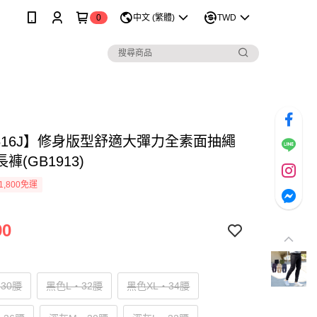
0
中文 (繁體)
TWD
1616J】修身版型舒適大彈力全素面抽繩
褲(GB1913)
1,800免運
90
30腰
黑色L‧32腰
黑色XL‧34腰