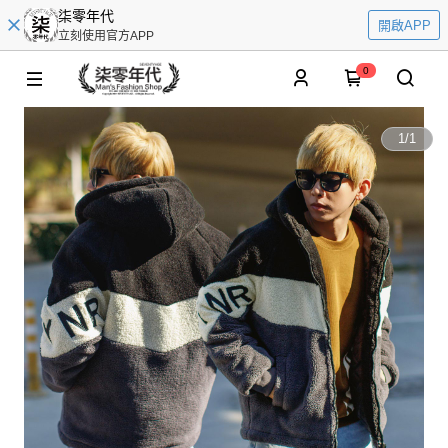
柒零年代
開啟APP
立刻使用官方APP
0
1
/
1