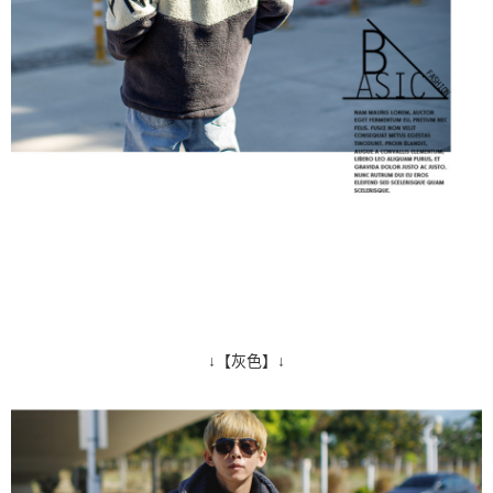
↓【灰色】↓