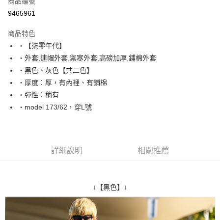
商品編號
超商取貨付款
9465961
LINE Pay
商品特色
Apple Pay
‧【柒零年代】
‧外套,連帽外套,禦寒外套,高磅加厚,鋪棉外套
街口支付
‧黑色、灰色【共二色】
悠遊付
‧厚度：厚，有內裡、有鋪棉
‧彈性：稍有
Google Pay
‧model 173/62，穿L號
AFTEE先享後付
相關說明
【關於「AFTEE先享後付」】
ATM付款
AFTEE先享後付是「在收到商品之後才付款」的支付方式。 讓您購物簡單
詳細說明
相關推薦
便利好安心！
１．簡單：不需註冊會員、不需綁卡、不需儲值。
運送方式
２．便利：只要手機號碼，簡訊認證，即可結帳。
３．安心：先確認商品／服務後，再付款。
全家付款取貨
↓【黑色】↓
每筆NT$80，滿NT$1,800(含以上)免運費
【「AFTEE先享後付」結帳流程】
１．於結帳方式選擇「AFTEE先享後付」後，將跳轉至「AFTEE先享後付」
先付款後全家取貨
結帳頁面，進行簡訊認證並確認金額後，即可完成結帳。