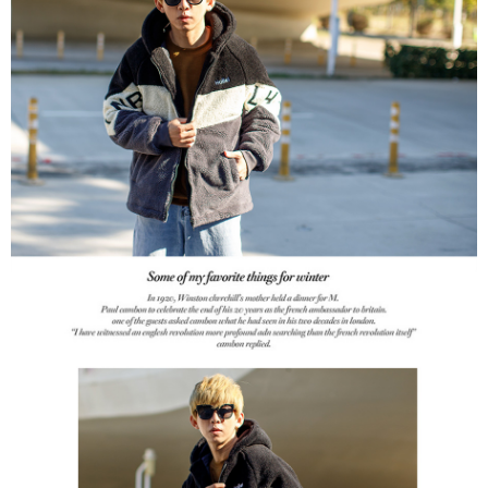
２．訂單成立數日內，您將收到繳費通知簡訊。
每筆NT$80，滿NT$1,800(含以上)免運費
３．收到繳費通知簡訊後14天內，點擊此簡訊中的連結，可透過四大超商／
ATM／網路銀行／等多元方式進行付款，方視為交易完成。
7-11付款取貨
※ 請注意：結帳手續完成當下不需立刻繳費，但若您需要取消訂單，請聯絡
每筆NT$80，滿NT$1,800(含以上)免運費
購買商品的店家。未經商家同意取消之訂單仍視為有效，需透過AFTEE先享
後付繳納相關費用。
先付款後7-11取貨
※ 交易是否成功請以「AFTEE先享後付 」之結帳頁面顯示為準，若有關於
是否繳費成功／繳費後需取消欲退款等相關疑問，請聯繫「AFTEE先享後付
每筆NT$80，滿NT$1,800(含以上)免運費
客戶支援中心」
https://netprotections.freshdesk.com/support/home
宅配
【注意事項】
１．透過由恩沛科技股份有限公司提供之「AFTEE先享後付」服務完成之交
每筆NT$120，滿NT$3,000(含以上)免運費
易，需依本服務之必要範圍內提供個人資料，並將交易相關給付款項請求債
權轉讓予恩沛科技股份有限公司。
２．關於個人資料處理事宜，請瀏覽以下網址：
https://aftee.tw/terms/#terms3
３．未成年的使用者請事先徵得法定代理人或監護人之同意方可使用
「AFTEE先享後付」，若未經同意申辦者引起之損失，本公司不負相關責
任。
４．使用「AFTEE先享後付」時，將依據個別帳號之用戶狀況，依本公司即
時審查核予不同之上限額度；若仍有額度不足之情形，本公司將視審查結果
請求用戶進行身份認證。
５．嚴禁一人註冊多個帳號或使用他人資訊註冊。若發現惡意使用之情形，
恩沛科技股份有限公司將有權停止該用戶之使用額度並採取法律行動。