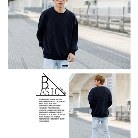
２．訂單成立數日內，您將收到繳費通知簡訊。
每筆NT$80，滿NT$1,800(含以上)免運費
３．收到繳費通知簡訊後14天內，點擊此簡訊中的連結，可透過四大超商／
ATM／網路銀行／等多元方式進行付款，方視為交易完成。
7-11付款取貨
※ 請注意：結帳手續完成當下不需立刻繳費，但若您需要取消訂單，請聯絡
每筆NT$80，滿NT$1,800(含以上)免運費
購買商品的店家。未經商家同意取消之訂單仍視為有效，需透過AFTEE先享
後付繳納相關費用。
先付款後7-11取貨
※ 交易是否成功請以「AFTEE先享後付 」之結帳頁面顯示為準，若有關於
是否繳費成功／繳費後需取消欲退款等相關疑問，請聯繫「AFTEE先享後付
每筆NT$80，滿NT$1,800(含以上)免運費
客戶支援中心」
https://netprotections.freshdesk.com/support/home
宅配
【注意事項】
１．透過由恩沛科技股份有限公司提供之「AFTEE先享後付」服務完成之交
每筆NT$120，滿NT$3,000(含以上)免運費
易，需依本服務之必要範圍內提供個人資料，並將交易相關給付款項請求債
權轉讓予恩沛科技股份有限公司。
２．關於個人資料處理事宜，請瀏覽以下網址：
https://aftee.tw/terms/#terms3
３．未成年的使用者請事先徵得法定代理人或監護人之同意方可使用
「AFTEE先享後付」，若未經同意申辦者引起之損失，本公司不負相關責
任。
４．使用「AFTEE先享後付」時，將依據個別帳號之用戶狀況，依本公司即
時審查核予不同之上限額度；若仍有額度不足之情形，本公司將視審查結果
請求用戶進行身份認證。
５．嚴禁一人註冊多個帳號或使用他人資訊註冊。若發現惡意使用之情形，
恩沛科技股份有限公司將有權停止該用戶之使用額度並採取法律行動。