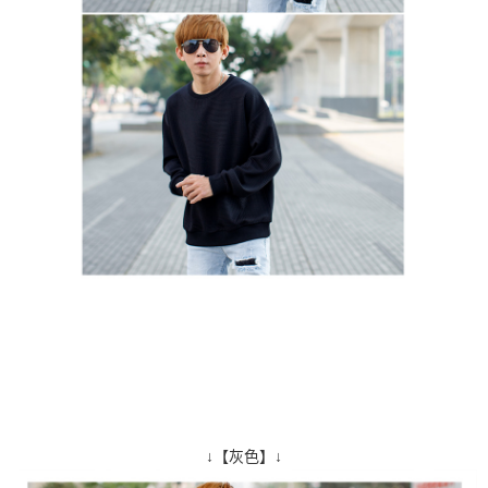
↓【灰色】↓