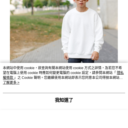
本網站中使用 cookie，欲查詢有關本網站使用 cookie 方式之詳情，及若您不希
望在電腦上使用 cookie 時應如何變更電腦的 cookie 設定，請參閱本網站「
隱私
權條款
」之 Cookie 聲明。您繼續使用本網站即表示您同意本公司得按本網站使
用條款之 Cookie 聲明使用 cookie。
了解更多 >
我知道了