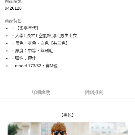
商品編號
超商取貨付款
9426128
LINE Pay
商品特色
Apple Pay
‧【柒零年代】
‧大學T,長袖T,空氣棉,厚T,男生上衣
街口支付
‧黑色、灰色、白色【共三色】
悠遊付
‧厚度：中等，無刷毛
‧彈性：極佳
Google Pay
‧model 173/62，穿M號
AFTEE先享後付
相關說明
【關於「AFTEE先享後付」】
ATM付款
AFTEE先享後付是「在收到商品之後才付款」的支付方式。 讓您購物簡單
詳細說明
相關推薦
便利好安心！
１．簡單：不需註冊會員、不需綁卡、不需儲值。
運送方式
２．便利：只要手機號碼，簡訊認證，即可結帳。
３．安心：先確認商品／服務後，再付款。
全家付款取貨
↓【黑色】↓
每筆NT$80，滿NT$1,800(含以上)免運費
【「AFTEE先享後付」結帳流程】
１．於結帳方式選擇「AFTEE先享後付」後，將跳轉至「AFTEE先享後付」
先付款後全家取貨
結帳頁面，進行簡訊認證並確認金額後，即可完成結帳。