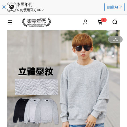
柒零年代
開啟APP
立刻使用官方APP
0
1
/
1