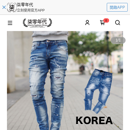
柒零年代
開啟APP
立刻使用官方APP
0
1
/
1