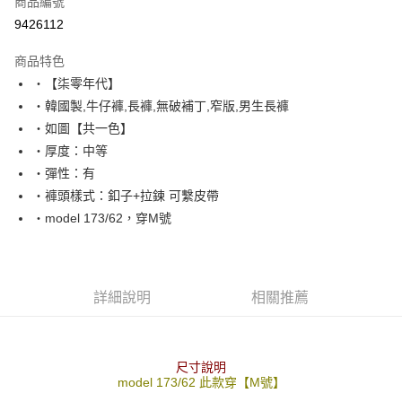
商品編號
超商取貨付款
9426112
LINE Pay
商品特色
Apple Pay
‧【柒零年代】
‧韓國製,牛仔褲,長褲,無破補丁,窄版,男生長褲
街口支付
‧如圖【共一色】
悠遊付
‧厚度：中等
‧彈性：有
Google Pay
‧褲頭樣式：釦子+拉鍊 可繫皮帶
AFTEE先享後付
‧model 173/62，穿M號
相關說明
【關於「AFTEE先享後付」】
ATM付款
AFTEE先享後付是「在收到商品之後才付款」的支付方式。 讓您購物簡單
便利好安心！
詳細說明
相關推薦
１．簡單：不需註冊會員、不需綁卡、不需儲值。
運送方式
２．便利：只要手機號碼，簡訊認證，即可結帳。
３．安心：先確認商品／服務後，再付款。
全家付款取貨
每筆NT$80，滿NT$1,800(含以上)免運費
尺寸說明
【「AFTEE先享後付」結帳流程】
model 173/62 此款穿【M號】
１．於結帳方式選擇「AFTEE先享後付」後，將跳轉至「AFTEE先享後付」
先付款後全家取貨
結帳頁面，進行簡訊認證並確認金額後，即可完成結帳。