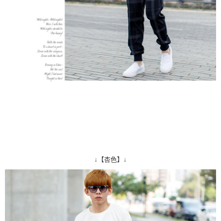
↓【杏色】↓