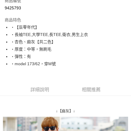
商品編號
超商取貨付款
9425793
LINE Pay
商品特色
Apple Pay
‧【柒零年代】
‧長袖TEE,大學TEE,長TEE,衛衣,男生上衣
街口支付
‧杏色、麻灰【共二色】
悠遊付
‧厚度：中等，無刷毛
‧彈性：有
Google Pay
‧model 173/62，穿M號
AFTEE先享後付
相關說明
【關於「AFTEE先享後付」】
ATM付款
AFTEE先享後付是「在收到商品之後才付款」的支付方式。 讓您購物簡單
詳細說明
相關推薦
便利好安心！
１．簡單：不需註冊會員、不需綁卡、不需儲值。
運送方式
２．便利：只要手機號碼，簡訊認證，即可結帳。
３．安心：先確認商品／服務後，再付款。
全家付款取貨
↓【麻灰】↓
每筆NT$80，滿NT$1,800(含以上)免運費
【「AFTEE先享後付」結帳流程】
１．於結帳方式選擇「AFTEE先享後付」後，將跳轉至「AFTEE先享後付」
先付款後全家取貨
結帳頁面，進行簡訊認證並確認金額後，即可完成結帳。