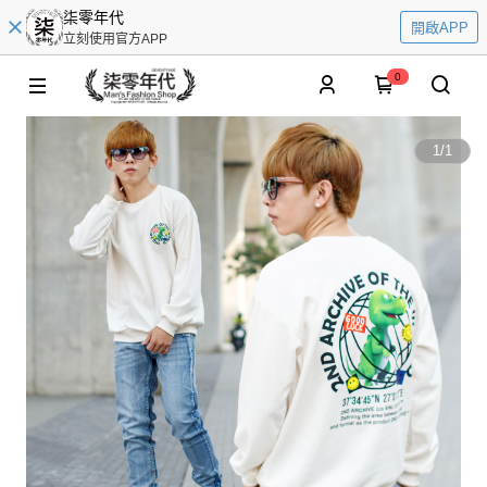
柒零年代
開啟APP
立刻使用官方APP
0
1
/
1