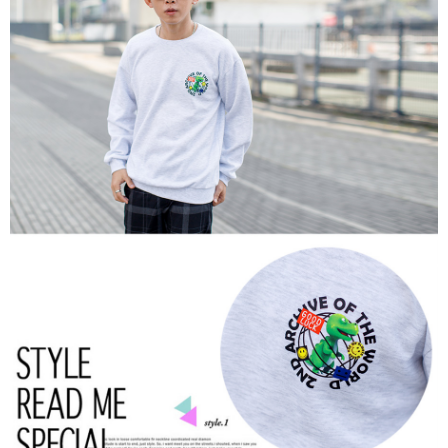
２．訂單成立數日內，您將收到繳費通知簡訊。
每筆NT$80，滿NT$1,800(含以上)免運費
３．收到繳費通知簡訊後14天內，點擊此簡訊中的連結，可透過四大超商／
ATM／網路銀行／等多元方式進行付款，方視為交易完成。
7-11付款取貨
※ 請注意：結帳手續完成當下不需立刻繳費，但若您需要取消訂單，請聯絡
每筆NT$80，滿NT$1,800(含以上)免運費
購買商品的店家。未經商家同意取消之訂單仍視為有效，需透過AFTEE先享
後付繳納相關費用。
先付款後7-11取貨
※ 交易是否成功請以「AFTEE先享後付 」之結帳頁面顯示為準，若有關於
是否繳費成功／繳費後需取消欲退款等相關疑問，請聯繫「AFTEE先享後付
每筆NT$80，滿NT$1,800(含以上)免運費
客戶支援中心」
https://netprotections.freshdesk.com/support/home
宅配
【注意事項】
１．透過由恩沛科技股份有限公司提供之「AFTEE先享後付」服務完成之交
每筆NT$120，滿NT$3,000(含以上)免運費
易，需依本服務之必要範圍內提供個人資料，並將交易相關給付款項請求債
權轉讓予恩沛科技股份有限公司。
２．關於個人資料處理事宜，請瀏覽以下網址：
https://aftee.tw/terms/#terms3
３．未成年的使用者請事先徵得法定代理人或監護人之同意方可使用
「AFTEE先享後付」，若未經同意申辦者引起之損失，本公司不負相關責
任。
４．使用「AFTEE先享後付」時，將依據個別帳號之用戶狀況，依本公司即
時審查核予不同之上限額度；若仍有額度不足之情形，本公司將視審查結果
請求用戶進行身份認證。
５．嚴禁一人註冊多個帳號或使用他人資訊註冊。若發現惡意使用之情形，
恩沛科技股份有限公司將有權停止該用戶之使用額度並採取法律行動。