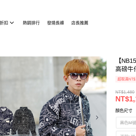
折扣
熱銷排行
發燒長褲
店長推薦
【NB
高磅牛仔
超取滿NT$
NT$1,480
NT$1,
顏色尺寸
黑色M