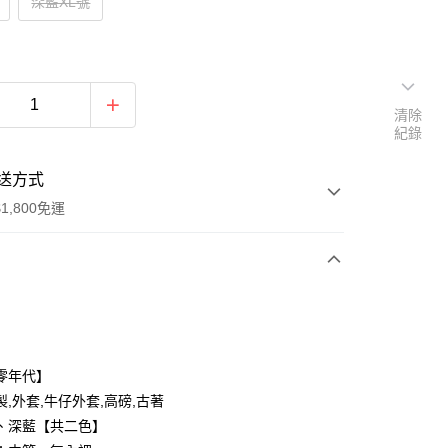
深藍XL號
清除
紀錄
送方式
1,800免運
次付款
付款
零年代】
,外套,牛仔外套,高磅,古著
、深藍【共二色】