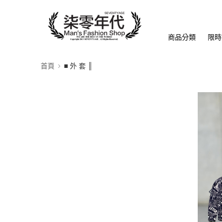
商品分類
限時
首頁
■ 外 套 ║