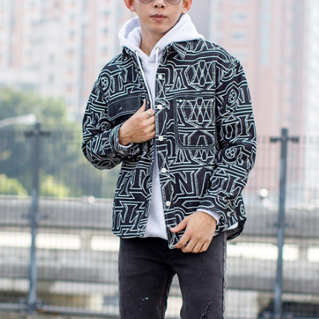
是否繳費成
先付款後7
付客戶支
每筆NT$8
【注意事
宅配
１．透過由
交易，需
每筆NT$1
求債權轉
２．關於
https://aft
３．未成
「AFTE
任。
４．使用「
即時審查
結果請求
５．嚴禁
形，恩沛
動。