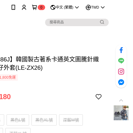
0
中文 (繁體)
TWD
1586J】韓國製古著系卡通英文圖騰針織
外套(LE-ZX26)
1,800免運
180
號
黑色L號
黑色XL號
深藍M號