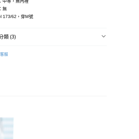
：中等，無內裡
：無
l 173/62，穿M號
y
享後付
類 (3)
FTEE先享後付」】
先享後付是「在收到商品之後才付款」的支付方式。 讓您購物簡單
客服
心！
推薦
：不需註冊會員、不需綁卡、不需儲值。
專區
：只要手機號碼，簡訊認證，即可結帳。
：先確認商品／服務後，再付款。
取貨
EE先享後付」結帳流程】
0，滿NT$1,800(含以上)免運費
方式選擇「AFTEE先享後付」後，將跳轉至「AFTEE先享後
頁面，進行簡訊認證並確認金額後，即可完成結帳。
全家取貨
成立數日內，您將收到繳費通知簡訊。
費通知簡訊後14天內，點擊此簡訊中的連結，可透過四大超商
0，滿NT$1,800(含以上)免運費
網路銀行／等多元方式進行付款，方視為交易完成。
：結帳手續完成當下不需立刻繳費，但若您需要取消訂單，請聯
取貨
的店家。未經商家同意取消之訂單仍視為有效，需透過AFTEE
繳納相關費用。
0，滿NT$1,800(含以上)免運費
否成功請以「AFTEE先享後付 」之結帳頁面顯示為準，若有關於