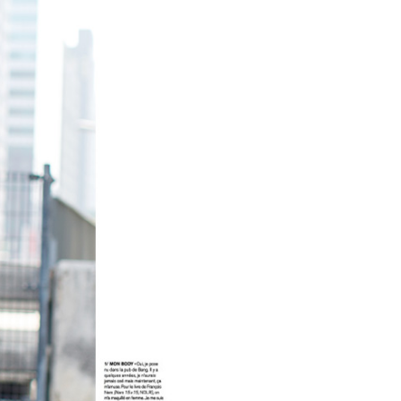
功／繳費後需取消欲退款等相關疑問，請聯繫「AFTEE先享後
-11取貨
援中心」
https://netprotections.freshdesk.com/support/home
0，滿NT$1,800(含以上)免運費
項】
恩沛科技股份有限公司提供之「AFTEE先享後付」服務完成之
依本服務之必要範圍內提供個人資料，並將交易相關給付款項請
20，滿NT$3,000(含以上)免運費
讓予恩沛科技股份有限公司。
個人資料處理事宜，請瀏覽以下網址：
ee.tw/terms/#terms3
年的使用者請事先徵得法定代理人或監護人之同意方可使用
E先享後付」，若未經同意申辦者引起之損失，本公司不負相關責
AFTEE先享後付」時，將依據個別帳號之用戶狀況，依本公司
核予不同之上限額度；若仍有額度不足之情形，本公司將視審查
用戶進行身份認證。
一人註冊多個帳號或使用他人資訊註冊。若發現惡意使用之情
科技股份有限公司將有權停止該用戶之使用額度並採取法律行