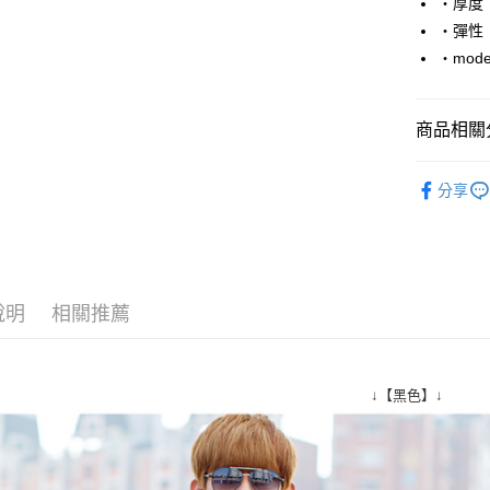
‧厚度
‧彈性
悠遊付
‧mode
Google Pa
AFTEE先
商品相關分
相關說明
【關於「A
■ 外 套 ║
ATM付款
AFTEE
分享
便利好安
人氣商品
１．簡單
外套穿搭
２．便利
運送方式
３．安心
全家付款
【「AFT
說明
相關推薦
每筆NT$8
１．於結帳
付」結帳
先付款後
２．訂單
３．收到繳
每筆NT$8
↓【黑色】↓
／ATM／
※ 請注意
7-11付款
絡購買商品
先享後付
每筆NT$8
※ 交易是