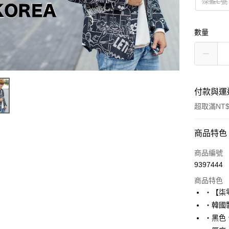
深藍L號
數量
付款與運
超取滿NT$
付款方式
商品特色
信用卡一
商品編號
9397444
超商取貨
商品特色
LINE Pay
‧【柒
‧韓國製
Apple Pay
‧黑色
街口支付