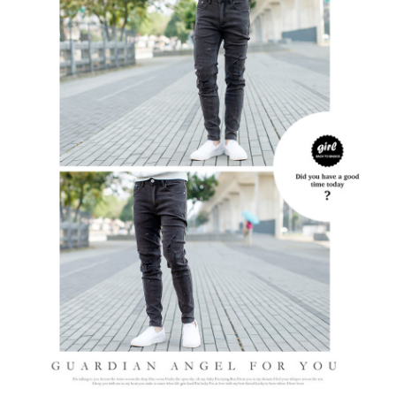
２．訂單成立數日內，您將收到繳費通知簡訊。
每筆NT$80，滿NT$1,800(含以上)免運費
３．收到繳費通知簡訊後14天內，點擊此簡訊中的連結，可透過四大超商／
ATM／網路銀行／等多元方式進行付款，方視為交易完成。
7-11付款取貨
※ 請注意：結帳手續完成當下不需立刻繳費，但若您需要取消訂單，請聯絡
每筆NT$80，滿NT$1,800(含以上)免運費
購買商品的店家。未經商家同意取消之訂單仍視為有效，需透過AFTEE先享
後付繳納相關費用。
先付款後7-11取貨
※ 交易是否成功請以「AFTEE先享後付 」之結帳頁面顯示為準，若有關於
是否繳費成功／繳費後需取消欲退款等相關疑問，請聯繫「AFTEE先享後付
每筆NT$80，滿NT$1,800(含以上)免運費
客戶支援中心」
https://netprotections.freshdesk.com/support/home
宅配
【注意事項】
１．透過由恩沛科技股份有限公司提供之「AFTEE先享後付」服務完成之交
每筆NT$120，滿NT$3,000(含以上)免運費
易，需依本服務之必要範圍內提供個人資料，並將交易相關給付款項請求債
權轉讓予恩沛科技股份有限公司。
２．關於個人資料處理事宜，請瀏覽以下網址：
https://aftee.tw/terms/#terms3
３．未成年的使用者請事先徵得法定代理人或監護人之同意方可使用
「AFTEE先享後付」，若未經同意申辦者引起之損失，本公司不負相關責
任。
４．使用「AFTEE先享後付」時，將依據個別帳號之用戶狀況，依本公司即
時審查核予不同之上限額度；若仍有額度不足之情形，本公司將視審查結果
請求用戶進行身份認證。
５．嚴禁一人註冊多個帳號或使用他人資訊註冊。若發現惡意使用之情形，
恩沛科技股份有限公司將有權停止該用戶之使用額度並採取法律行動。