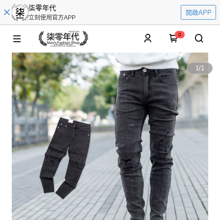
柒零年代
開啟APP
立刻使用官方APP
0
1
/
1