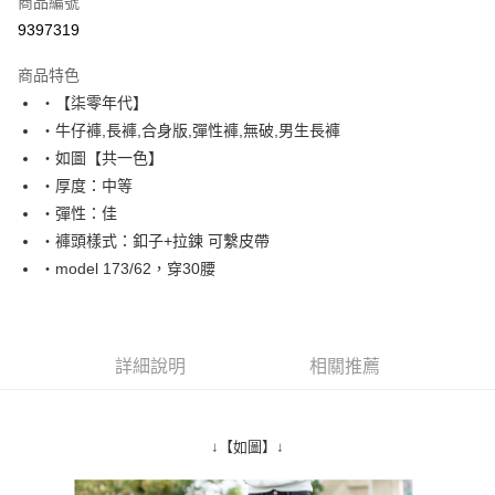
商品編號
超商取貨付款
9397319
LINE Pay
商品特色
Apple Pay
‧【柒零年代】
‧牛仔褲,長褲,合身版,彈性褲,無破,男生長褲
街口支付
‧如圖【共一色】
悠遊付
‧厚度：中等
‧彈性：佳
Google Pay
‧褲頭樣式：釦子+拉鍊 可繫皮帶
AFTEE先享後付
‧model 173/62，穿30腰
相關說明
【關於「AFTEE先享後付」】
ATM付款
AFTEE先享後付是「在收到商品之後才付款」的支付方式。 讓您購物簡單
便利好安心！
詳細說明
相關推薦
１．簡單：不需註冊會員、不需綁卡、不需儲值。
運送方式
２．便利：只要手機號碼，簡訊認證，即可結帳。
３．安心：先確認商品／服務後，再付款。
全家付款取貨
↓【如圖】↓
每筆NT$80，滿NT$1,800(含以上)免運費
【「AFTEE先享後付」結帳流程】
１．於結帳方式選擇「AFTEE先享後付」後，將跳轉至「AFTEE先享後付」
先付款後全家取貨
結帳頁面，進行簡訊認證並確認金額後，即可完成結帳。