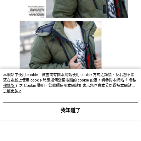
本網站中使用 cookie，欲查詢有關本網站使用 cookie 方式之詳情，及若您不希
望在電腦上使用 cookie 時應如何變更電腦的 cookie 設定，請參閱本網站「
隱私
權條款
」之 Cookie 聲明。您繼續使用本網站即表示您同意本公司得按本網站使
用條款之 Cookie 聲明使用 cookie。
了解更多 >
我知道了