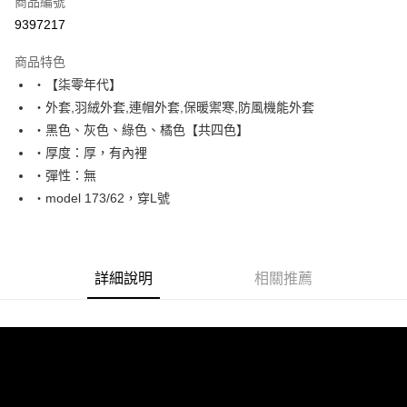
商品編號
超商取貨付款
9397217
LINE Pay
商品特色
Apple Pay
‧【柒零年代】
‧外套,羽絨外套,連帽外套,保暖禦寒,防風機能外套
街口支付
‧黑色、灰色、綠色、橘色【共四色】
悠遊付
‧厚度：厚，有內裡
‧彈性：無
Google Pay
‧model 173/62，穿L號
AFTEE先享後付
相關說明
【關於「AFTEE先享後付」】
ATM付款
AFTEE先享後付是「在收到商品之後才付款」的支付方式。 讓您購物簡單
詳細說明
相關推薦
便利好安心！
１．簡單：不需註冊會員、不需綁卡、不需儲值。
運送方式
２．便利：只要手機號碼，簡訊認證，即可結帳。
３．安心：先確認商品／服務後，再付款。
全家付款取貨
每筆NT$80，滿NT$1,800(含以上)免運費
【「AFTEE先享後付」結帳流程】
１．於結帳方式選擇「AFTEE先享後付」後，將跳轉至「AFTEE先享後付」
先付款後全家取貨
結帳頁面，進行簡訊認證並確認金額後，即可完成結帳。