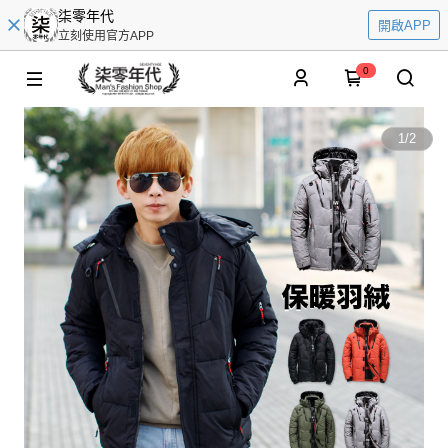
柒零年代
開啟APP
立刻使用官方APP
0
1
/
2