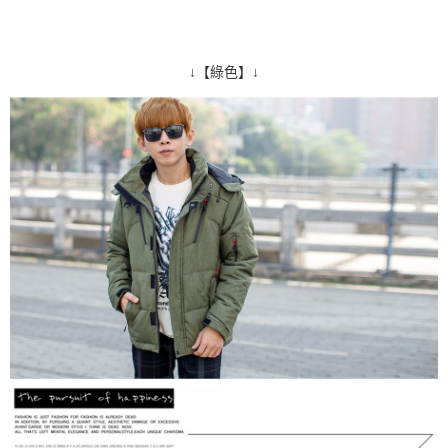
↓【綠色】↓