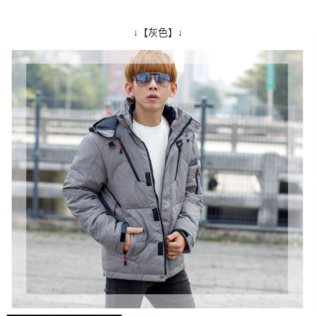
↓【灰色】↓