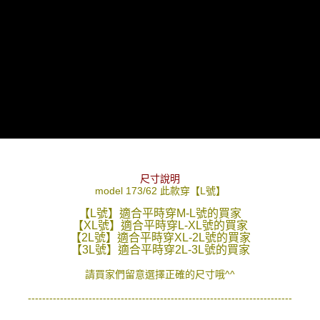
２．訂單成立數日內，您將收到繳費通知簡訊。
每筆NT$80，滿NT$1,800(含以上)免運費
３．收到繳費通知簡訊後14天內，點擊此簡訊中的連結，可透過四大超商／
ATM／網路銀行／等多元方式進行付款，方視為交易完成。
7-11付款取貨
※ 請注意：結帳手續完成當下不需立刻繳費，但若您需要取消訂單，請聯絡
每筆NT$80，滿NT$1,800(含以上)免運費
購買商品的店家。未經商家同意取消之訂單仍視為有效，需透過AFTEE先享
後付繳納相關費用。
先付款後7-11取貨
※ 交易是否成功請以「AFTEE先享後付 」之結帳頁面顯示為準，若有關於
是否繳費成功／繳費後需取消欲退款等相關疑問，請聯繫「AFTEE先享後付
每筆NT$80，滿NT$1,800(含以上)免運費
客戶支援中心」
https://netprotections.freshdesk.com/support/home
宅配
【注意事項】
１．透過由恩沛科技股份有限公司提供之「AFTEE先享後付」服務完成之交
每筆NT$120，滿NT$3,000(含以上)免運費
易，需依本服務之必要範圍內提供個人資料，並將交易相關給付款項請求債
尺寸說明
權轉讓予恩沛科技股份有限公司。
model 173/62 此款穿【L號】
２．關於個人資料處理事宜，請瀏覽以下網址：
https://aftee.tw/terms/#terms3
【L號】適合平時穿M-L號的買家
３．未成年的使用者請事先徵得法定代理人或監護人之同意方可使用
【XL號】適合平時穿L-XL號的買家
「AFTEE先享後付」，若未經同意申辦者引起之損失，本公司不負相關責
【2L號】適合平時穿XL-2L號的買家
任。
【3L號】適合平時穿2L-3L號的買家
４．使用「AFTEE先享後付」時，將依據個別帳號之用戶狀況，依本公司即
時審查核予不同之上限額度；若仍有額度不足之情形，本公司將視審查結果
請買家們留意選擇正確的尺寸哦^^
請求用戶進行身份認證。
５．嚴禁一人註冊多個帳號或使用他人資訊註冊。若發現惡意使用之情形，
--------------------------------------------------------------------------
恩沛科技股份有限公司將有權停止該用戶之使用額度並採取法律行動。