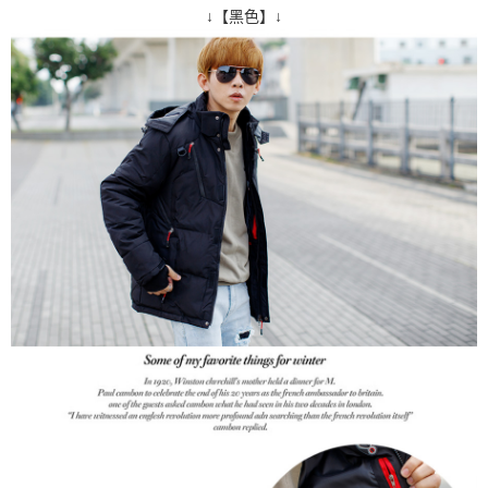
↓【黑色】↓