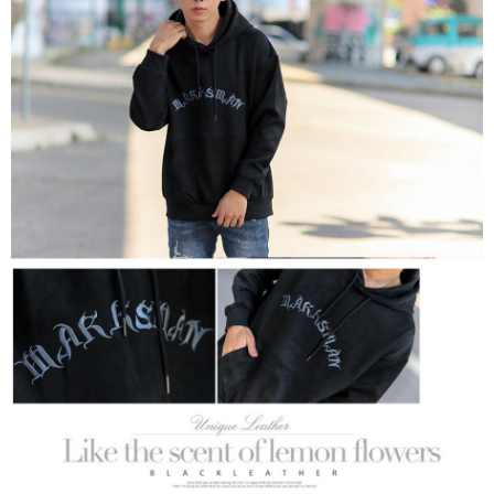
２．訂單成立數日內，您將收到繳費通知簡訊。
每筆NT$80，滿NT$1,800(含以上)免運費
３．收到繳費通知簡訊後14天內，點擊此簡訊中的連結，可透過四大超商／
ATM／網路銀行／等多元方式進行付款，方視為交易完成。
7-11付款取貨
※ 請注意：結帳手續完成當下不需立刻繳費，但若您需要取消訂單，請聯絡
每筆NT$80，滿NT$1,800(含以上)免運費
購買商品的店家。未經商家同意取消之訂單仍視為有效，需透過AFTEE先享
後付繳納相關費用。
先付款後7-11取貨
※ 交易是否成功請以「AFTEE先享後付 」之結帳頁面顯示為準，若有關於
是否繳費成功／繳費後需取消欲退款等相關疑問，請聯繫「AFTEE先享後付
每筆NT$80，滿NT$1,800(含以上)免運費
客戶支援中心」
https://netprotections.freshdesk.com/support/home
宅配
【注意事項】
１．透過由恩沛科技股份有限公司提供之「AFTEE先享後付」服務完成之交
每筆NT$120，滿NT$3,000(含以上)免運費
易，需依本服務之必要範圍內提供個人資料，並將交易相關給付款項請求債
權轉讓予恩沛科技股份有限公司。
２．關於個人資料處理事宜，請瀏覽以下網址：
https://aftee.tw/terms/#terms3
３．未成年的使用者請事先徵得法定代理人或監護人之同意方可使用
「AFTEE先享後付」，若未經同意申辦者引起之損失，本公司不負相關責
任。
４．使用「AFTEE先享後付」時，將依據個別帳號之用戶狀況，依本公司即
時審查核予不同之上限額度；若仍有額度不足之情形，本公司將視審查結果
請求用戶進行身份認證。
５．嚴禁一人註冊多個帳號或使用他人資訊註冊。若發現惡意使用之情形，
恩沛科技股份有限公司將有權停止該用戶之使用額度並採取法律行動。