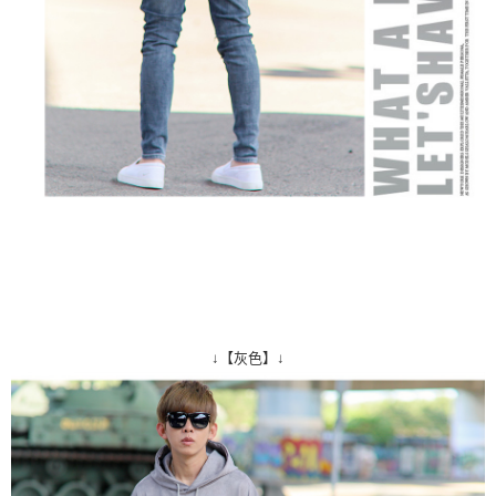
↓【灰色】↓