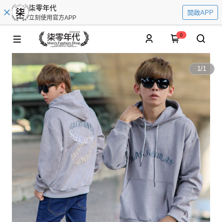
柒零年代
開啟APP
立刻使用官方APP
0
1
/
1