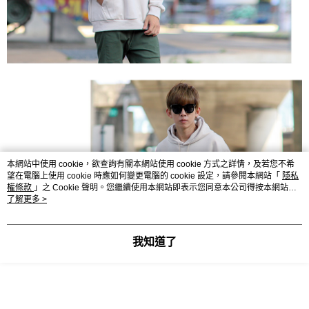
本網站中使用 cookie，欲查詢有關本網站使用 cookie 方式之詳情，及若您不希
望在電腦上使用 cookie 時應如何變更電腦的 cookie 設定，請參閱本網站「
隱私
權條款
」之 Cookie 聲明。您繼續使用本網站即表示您同意本公司得按本網站使
用條款之 Cookie 聲明使用 cookie。
了解更多 >
我知道了