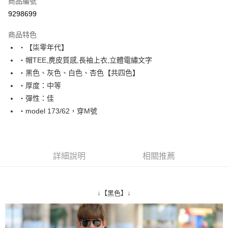
商品編號
超商取貨付款
9298699
LINE Pay
商品特色
Apple Pay
‧【柒零年代】
‧帽TEE,麂皮質感,長袖上衣,立體電繡文字
街口支付
‧黑色、灰色、白色、杏色【共四色】
悠遊付
‧厚度：中等
‧彈性：佳
Google Pay
‧model 173/62，穿M號
AFTEE先享後付
相關說明
【關於「AFTEE先享後付」】
ATM付款
AFTEE先享後付是「在收到商品之後才付款」的支付方式。 讓您購物簡單
詳細說明
相關推薦
便利好安心！
１．簡單：不需註冊會員、不需綁卡、不需儲值。
運送方式
２．便利：只要手機號碼，簡訊認證，即可結帳。
３．安心：先確認商品／服務後，再付款。
全家付款取貨
↓【黑色】↓
每筆NT$80，滿NT$1,800(含以上)免運費
【「AFTEE先享後付」結帳流程】
１．於結帳方式選擇「AFTEE先享後付」後，將跳轉至「AFTEE先享後付」
先付款後全家取貨
結帳頁面，進行簡訊認證並確認金額後，即可完成結帳。