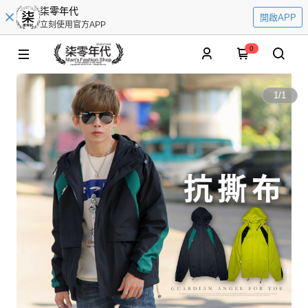
柒零年代
開啟APP
立刻使用官方APP
0
1
/
1