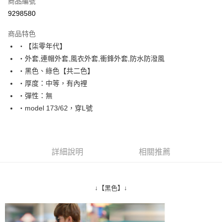
商品編號
超商取貨付款
9298580
LINE Pay
商品特色
Apple Pay
‧【柒零年代】
‧外套,連帽外套,風衣外套,衝鋒外套,防水防潑風
街口支付
‧黑色、綠色【共二色】
悠遊付
‧厚度：中等，有內裡
‧彈性：無
Google Pay
‧model 173/62，穿L號
AFTEE先享後付
相關說明
【關於「AFTEE先享後付」】
ATM付款
AFTEE先享後付是「在收到商品之後才付款」的支付方式。 讓您購物簡單
詳細說明
相關推薦
便利好安心！
１．簡單：不需註冊會員、不需綁卡、不需儲值。
運送方式
２．便利：只要手機號碼，簡訊認證，即可結帳。
３．安心：先確認商品／服務後，再付款。
全家付款取貨
↓【黑色】↓
每筆NT$80，滿NT$1,800(含以上)免運費
【「AFTEE先享後付」結帳流程】
１．於結帳方式選擇「AFTEE先享後付」後，將跳轉至「AFTEE先享後付」
先付款後全家取貨
結帳頁面，進行簡訊認證並確認金額後，即可完成結帳。