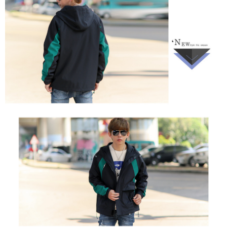
２．訂單成立數日內，您將收到繳費通知簡訊。
每筆NT$80，滿NT$1,800(含以上)免運費
３．收到繳費通知簡訊後14天內，點擊此簡訊中的連結，可透過四大超商／
ATM／網路銀行／等多元方式進行付款，方視為交易完成。
7-11付款取貨
※ 請注意：結帳手續完成當下不需立刻繳費，但若您需要取消訂單，請聯絡
每筆NT$80，滿NT$1,800(含以上)免運費
購買商品的店家。未經商家同意取消之訂單仍視為有效，需透過AFTEE先享
後付繳納相關費用。
先付款後7-11取貨
※ 交易是否成功請以「AFTEE先享後付 」之結帳頁面顯示為準，若有關於
是否繳費成功／繳費後需取消欲退款等相關疑問，請聯繫「AFTEE先享後付
每筆NT$80，滿NT$1,800(含以上)免運費
客戶支援中心」
https://netprotections.freshdesk.com/support/home
宅配
【注意事項】
１．透過由恩沛科技股份有限公司提供之「AFTEE先享後付」服務完成之交
每筆NT$120，滿NT$3,000(含以上)免運費
易，需依本服務之必要範圍內提供個人資料，並將交易相關給付款項請求債
權轉讓予恩沛科技股份有限公司。
２．關於個人資料處理事宜，請瀏覽以下網址：
https://aftee.tw/terms/#terms3
３．未成年的使用者請事先徵得法定代理人或監護人之同意方可使用
「AFTEE先享後付」，若未經同意申辦者引起之損失，本公司不負相關責
任。
４．使用「AFTEE先享後付」時，將依據個別帳號之用戶狀況，依本公司即
時審查核予不同之上限額度；若仍有額度不足之情形，本公司將視審查結果
請求用戶進行身份認證。
５．嚴禁一人註冊多個帳號或使用他人資訊註冊。若發現惡意使用之情形，
恩沛科技股份有限公司將有權停止該用戶之使用額度並採取法律行動。