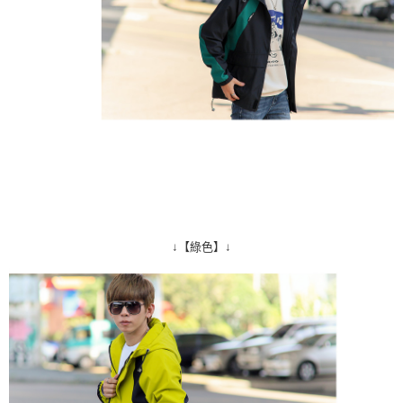
↓【綠色】↓