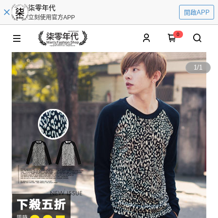
柒零年代
開啟APP
立刻使用官方APP
0
1
/
1