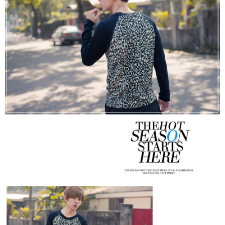
２．訂單成立數日內，您將收到繳費通知簡訊。
每筆NT$80，滿NT$1,800(含以上)免運費
３．收到繳費通知簡訊後14天內，點擊此簡訊中的連結，可透過四大超商／
ATM／網路銀行／等多元方式進行付款，方視為交易完成。
7-11付款取貨
※ 請注意：結帳手續完成當下不需立刻繳費，但若您需要取消訂單，請聯絡
每筆NT$80，滿NT$1,800(含以上)免運費
購買商品的店家。未經商家同意取消之訂單仍視為有效，需透過AFTEE先享
後付繳納相關費用。
先付款後7-11取貨
※ 交易是否成功請以「AFTEE先享後付 」之結帳頁面顯示為準，若有關於
是否繳費成功／繳費後需取消欲退款等相關疑問，請聯繫「AFTEE先享後付
每筆NT$80，滿NT$1,800(含以上)免運費
客戶支援中心」
https://netprotections.freshdesk.com/support/home
宅配
【注意事項】
１．透過由恩沛科技股份有限公司提供之「AFTEE先享後付」服務完成之交
每筆NT$120，滿NT$3,000(含以上)免運費
易，需依本服務之必要範圍內提供個人資料，並將交易相關給付款項請求債
權轉讓予恩沛科技股份有限公司。
２．關於個人資料處理事宜，請瀏覽以下網址：
https://aftee.tw/terms/#terms3
３．未成年的使用者請事先徵得法定代理人或監護人之同意方可使用
「AFTEE先享後付」，若未經同意申辦者引起之損失，本公司不負相關責
任。
４．使用「AFTEE先享後付」時，將依據個別帳號之用戶狀況，依本公司即
時審查核予不同之上限額度；若仍有額度不足之情形，本公司將視審查結果
請求用戶進行身份認證。
５．嚴禁一人註冊多個帳號或使用他人資訊註冊。若發現惡意使用之情形，
恩沛科技股份有限公司將有權停止該用戶之使用額度並採取法律行動。