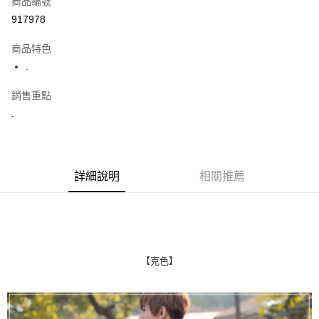
商品編號
超商取貨付款
917978
LINE Pay
商品特色
Apple Pay
.
街口支付
銷售重點
.
悠遊付
Google Pay
AFTEE先享後付
詳細說明
相關推薦
相關說明
【關於「AFTEE先享後付」】
ATM付款
AFTEE先享後付是「在收到商品之後才付款」的支付方式。 讓您購物簡單
便利好安心！
１．簡單：不需註冊會員、不需綁卡、不需儲值。
運送方式
２．便利：只要手機號碼，簡訊認證，即可結帳。
【克色】
３．安心：先確認商品／服務後，再付款。
全家付款取貨
每筆NT$80，滿NT$1,800(含以上)免運費
【「AFTEE先享後付」結帳流程】
１．於結帳方式選擇「AFTEE先享後付」後，將跳轉至「AFTEE先享後付」
先付款後全家取貨
結帳頁面，進行簡訊認證並確認金額後，即可完成結帳。