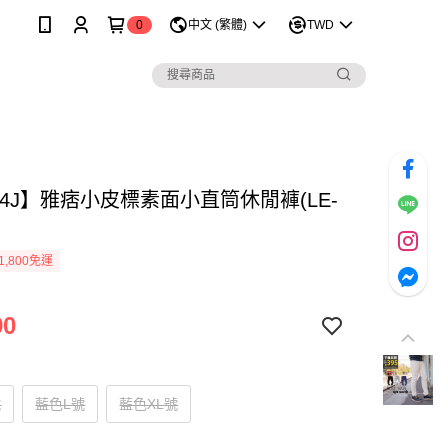
0
中文 (繁體)
TWD
84J】雅痞小皮標素面小直筒休閒褲(LE-
1,800免運
90
號
藍色L號
藍色XL號