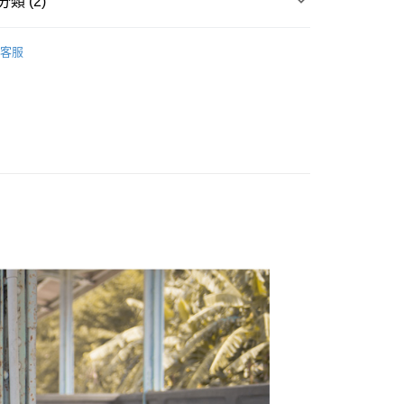
類 (2)
y
五折專區‧售完不補呦
客服
享後付
推薦
FTEE先享後付」】
先享後付是「在收到商品之後才付款」的支付方式。 讓您購物簡單
心！
：不需註冊會員、不需綁卡、不需儲值。
：只要手機號碼，簡訊認證，即可結帳。
：先確認商品／服務後，再付款。
取貨
EE先享後付」結帳流程】
0，滿NT$1,800(含以上)免運費
方式選擇「AFTEE先享後付」後，將跳轉至「AFTEE先享後
頁面，進行簡訊認證並確認金額後，即可完成結帳。
全家取貨
成立數日內，您將收到繳費通知簡訊。
費通知簡訊後14天內，點擊此簡訊中的連結，可透過四大超商
0，滿NT$1,800(含以上)免運費
網路銀行／等多元方式進行付款，方視為交易完成。
：結帳手續完成當下不需立刻繳費，但若您需要取消訂單，請聯
取貨
的店家。未經商家同意取消之訂單仍視為有效，需透過AFTEE
繳納相關費用。
0，滿NT$1,800(含以上)免運費
否成功請以「AFTEE先享後付 」之結帳頁面顯示為準，若有關於
功／繳費後需取消欲退款等相關疑問，請聯繫「AFTEE先享後
-11取貨
援中心」
https://netprotections.freshdesk.com/support/home
0，滿NT$1,800(含以上)免運費