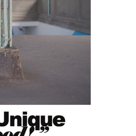
項】
恩沛科技股份有限公司提供之「AFTEE先享後付」服務完成之
依本服務之必要範圍內提供個人資料，並將交易相關給付款項請
20，滿NT$3,000(含以上)免運費
讓予恩沛科技股份有限公司。
個人資料處理事宜，請瀏覽以下網址：
ee.tw/terms/#terms3
年的使用者請事先徵得法定代理人或監護人之同意方可使用
E先享後付」，若未經同意申辦者引起之損失，本公司不負相關責
AFTEE先享後付」時，將依據個別帳號之用戶狀況，依本公司
核予不同之上限額度；若仍有額度不足之情形，本公司將視審查
用戶進行身份認證。
一人註冊多個帳號或使用他人資訊註冊。若發現惡意使用之情
科技股份有限公司將有權停止該用戶之使用額度並採取法律行