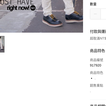
數量
付款與運
超取滿NT$
付款方式
商品特色
信用卡一
商品編號
917920
超商取貨
商品特色
LINE Pay
.
Apple Pay
銷售重點
.
街口支付
悠遊付