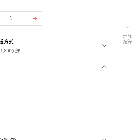
清除
送方式
紀錄
1,800免運
次付款
付款