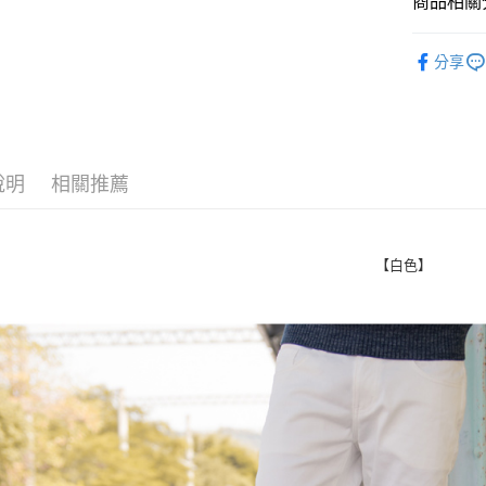
商品相關分
Google Pa
💲特賣‧
分享
AFTEE先
人氣商品
相關說明
【關於「A
ATM付款
AFTEE
便利好安
１．簡單
說明
相關推薦
２．便利
運送方式
３．安心
全家付款
【「AFT
【白色】
每筆NT$8
１．於結帳
付」結帳
先付款後
２．訂單
３．收到繳
每筆NT$8
／ATM／
※ 請注意
7-11付款
絡購買商品
先享後付
每筆NT$8
※ 交易是
是否繳費成
先付款後7
付客戶支
每筆NT$8