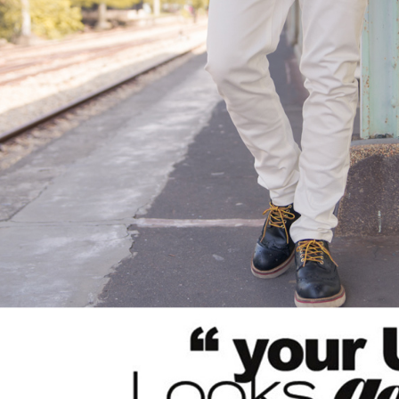
【注意事
宅配
１．透過由
交易，需
每筆NT$1
求債權轉
２．關於
https://aft
３．未成
「AFTE
任。
４．使用「
即時審查
結果請求
５．嚴禁
形，恩沛
動。