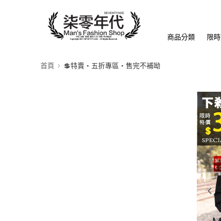
商品分類
限時
首頁
💲特賣‧五折專區‧售完不補呦