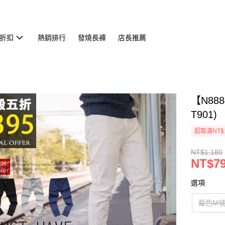
折扣
熱銷排行
發燒長褲
店長推薦
【N88
T901)
超取滿NT$
NT$1,180
NT$7
選項
藍色M