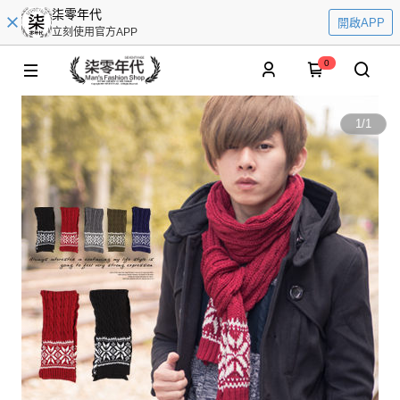
柒零年代
開啟APP
立刻使用官方APP
0
1
/
1