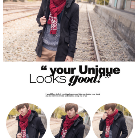
２．訂單成立數日內，您將收到繳費通知簡訊。
每筆NT$80，滿NT$1,800(含以上)免運費
３．收到繳費通知簡訊後14天內，點擊此簡訊中的連結，可透過四大超商／
ATM／網路銀行／等多元方式進行付款，方視為交易完成。
7-11付款取貨
※ 請注意：結帳手續完成當下不需立刻繳費，但若您需要取消訂單，請聯絡
每筆NT$80，滿NT$1,800(含以上)免運費
購買商品的店家。未經商家同意取消之訂單仍視為有效，需透過AFTEE先享
後付繳納相關費用。
先付款後7-11取貨
※ 交易是否成功請以「AFTEE先享後付 」之結帳頁面顯示為準，若有關於
是否繳費成功／繳費後需取消欲退款等相關疑問，請聯繫「AFTEE先享後付
每筆NT$80，滿NT$1,800(含以上)免運費
客戶支援中心」
https://netprotections.freshdesk.com/support/home
宅配
【注意事項】
１．透過由恩沛科技股份有限公司提供之「AFTEE先享後付」服務完成之交
每筆NT$120，滿NT$3,000(含以上)免運費
易，需依本服務之必要範圍內提供個人資料，並將交易相關給付款項請求債
權轉讓予恩沛科技股份有限公司。
２．關於個人資料處理事宜，請瀏覽以下網址：
https://aftee.tw/terms/#terms3
３．未成年的使用者請事先徵得法定代理人或監護人之同意方可使用
「AFTEE先享後付」，若未經同意申辦者引起之損失，本公司不負相關責
任。
４．使用「AFTEE先享後付」時，將依據個別帳號之用戶狀況，依本公司即
時審查核予不同之上限額度；若仍有額度不足之情形，本公司將視審查結果
請求用戶進行身份認證。
５．嚴禁一人註冊多個帳號或使用他人資訊註冊。若發現惡意使用之情形，
恩沛科技股份有限公司將有權停止該用戶之使用額度並採取法律行動。