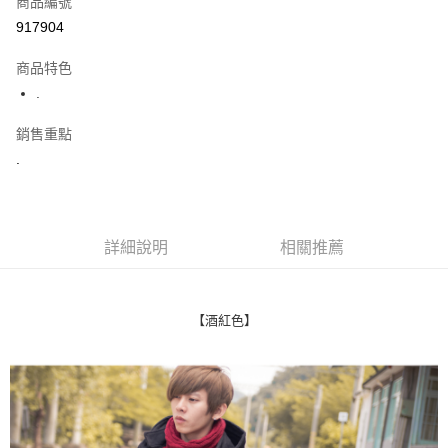
商品編號
超商取貨付款
917904
LINE Pay
商品特色
Apple Pay
.
街口支付
銷售重點
.
悠遊付
Google Pay
AFTEE先享後付
詳細說明
相關推薦
相關說明
【關於「AFTEE先享後付」】
ATM付款
AFTEE先享後付是「在收到商品之後才付款」的支付方式。 讓您購物簡單
便利好安心！
【酒紅色】
１．簡單：不需註冊會員、不需綁卡、不需儲值。
運送方式
２．便利：只要手機號碼，簡訊認證，即可結帳。
３．安心：先確認商品／服務後，再付款。
全家付款取貨
每筆NT$80，滿NT$1,800(含以上)免運費
【「AFTEE先享後付」結帳流程】
１．於結帳方式選擇「AFTEE先享後付」後，將跳轉至「AFTEE先享後付」
先付款後全家取貨
結帳頁面，進行簡訊認證並確認金額後，即可完成結帳。