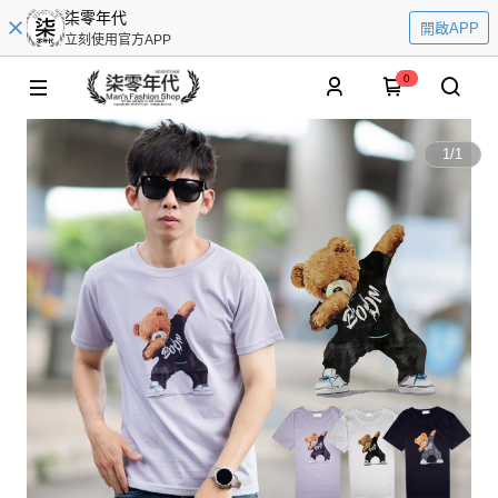
柒零年代
開啟APP
立刻使用官方APP
0
1
/
1