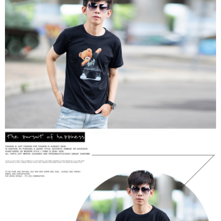
２．訂單成立數日內，您將收到繳費通知簡訊。
每筆NT$80，滿NT$1,800(含以上)免運費
３．收到繳費通知簡訊後14天內，點擊此簡訊中的連結，可透過四大超商／
ATM／網路銀行／等多元方式進行付款，方視為交易完成。
7-11付款取貨
※ 請注意：結帳手續完成當下不需立刻繳費，但若您需要取消訂單，請聯絡
每筆NT$80，滿NT$1,800(含以上)免運費
購買商品的店家。未經商家同意取消之訂單仍視為有效，需透過AFTEE先享
後付繳納相關費用。
先付款後7-11取貨
※ 交易是否成功請以「AFTEE先享後付 」之結帳頁面顯示為準，若有關於
是否繳費成功／繳費後需取消欲退款等相關疑問，請聯繫「AFTEE先享後付
每筆NT$80，滿NT$1,800(含以上)免運費
客戶支援中心」
https://netprotections.freshdesk.com/support/home
宅配
【注意事項】
１．透過由恩沛科技股份有限公司提供之「AFTEE先享後付」服務完成之交
每筆NT$120，滿NT$3,000(含以上)免運費
易，需依本服務之必要範圍內提供個人資料，並將交易相關給付款項請求債
權轉讓予恩沛科技股份有限公司。
２．關於個人資料處理事宜，請瀏覽以下網址：
https://aftee.tw/terms/#terms3
３．未成年的使用者請事先徵得法定代理人或監護人之同意方可使用
「AFTEE先享後付」，若未經同意申辦者引起之損失，本公司不負相關責
任。
４．使用「AFTEE先享後付」時，將依據個別帳號之用戶狀況，依本公司即
時審查核予不同之上限額度；若仍有額度不足之情形，本公司將視審查結果
請求用戶進行身份認證。
５．嚴禁一人註冊多個帳號或使用他人資訊註冊。若發現惡意使用之情形，
恩沛科技股份有限公司將有權停止該用戶之使用額度並採取法律行動。