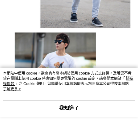
本網站中使用 cookie，欲查詢有關本網站使用 cookie 方式之詳情，及若您不希
望在電腦上使用 cookie 時應如何變更電腦的 cookie 設定，請參閱本網站「
隱私
權條款
」之 Cookie 聲明。您繼續使用本網站即表示您同意本公司得按本網站使
用條款之 Cookie 聲明使用 cookie。
了解更多 >
我知道了