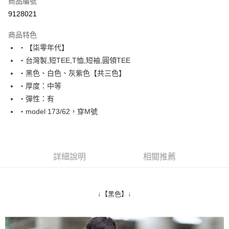
商品編號
超商取貨付款
9128021
LINE Pay
商品特色
Apple Pay
‧【柒零年代】
‧台灣製,短TEE,T恤,短袖,圓領TEE
街口支付
‧黑色、白色、灰紫色【共三色】
悠遊付
‧厚度：中等
‧彈性：有
Google Pay
‧model 173/62，穿M號
AFTEE先享後付
相關說明
【關於「AFTEE先享後付」】
ATM付款
AFTEE先享後付是「在收到商品之後才付款」的支付方式。 讓您購物簡單
詳細說明
相關推薦
便利好安心！
１．簡單：不需註冊會員、不需綁卡、不需儲值。
運送方式
２．便利：只要手機號碼，簡訊認證，即可結帳。
３．安心：先確認商品／服務後，再付款。
全家付款取貨
↓【黑色】↓
每筆NT$80，滿NT$1,800(含以上)免運費
【「AFTEE先享後付」結帳流程】
１．於結帳方式選擇「AFTEE先享後付」後，將跳轉至「AFTEE先享後付」
先付款後全家取貨
結帳頁面，進行簡訊認證並確認金額後，即可完成結帳。