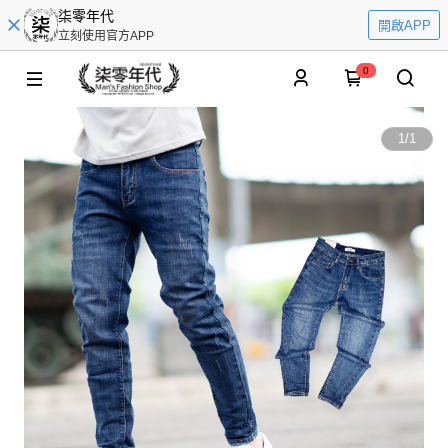
柒零年代
開啟APP
立刻使用官方APP
0
1
/
1