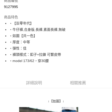
商品編號
超商取貨付款
9127995
LINE Pay
商品特色
Apple Pay
‧【柒零年代】
‧牛仔褲,合身版,長褲,素面長褲,無破
街口支付
‧如圖【共一色】
悠遊付
‧厚度：中等
‧彈性：佳
Google Pay
‧褲頭樣式：釦子+拉鍊 可繫皮帶
AFTEE先享後付
‧model 173/62，穿30腰
相關說明
【關於「AFTEE先享後付」】
ATM付款
AFTEE先享後付是「在收到商品之後才付款」的支付方式。 讓您購物簡單
便利好安心！
詳細說明
相關推薦
１．簡單：不需註冊會員、不需綁卡、不需儲值。
運送方式
２．便利：只要手機號碼，簡訊認證，即可結帳。
３．安心：先確認商品／服務後，再付款。
全家付款取貨
↓【如圖】↓
每筆NT$80，滿NT$1,800(含以上)免運費
【「AFTEE先享後付」結帳流程】
１．於結帳方式選擇「AFTEE先享後付」後，將跳轉至「AFTEE先享後付」
先付款後全家取貨
結帳頁面，進行簡訊認證並確認金額後，即可完成結帳。