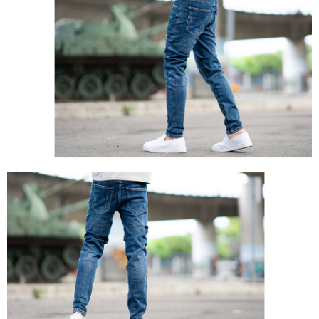
２．訂單成立數日內，您將收到繳費通知簡訊。
每筆NT$80，滿NT$1,800(含以上)免運費
３．收到繳費通知簡訊後14天內，點擊此簡訊中的連結，可透過四大超商／
ATM／網路銀行／等多元方式進行付款，方視為交易完成。
7-11付款取貨
※ 請注意：結帳手續完成當下不需立刻繳費，但若您需要取消訂單，請聯絡
每筆NT$80，滿NT$1,800(含以上)免運費
購買商品的店家。未經商家同意取消之訂單仍視為有效，需透過AFTEE先享
後付繳納相關費用。
先付款後7-11取貨
※ 交易是否成功請以「AFTEE先享後付 」之結帳頁面顯示為準，若有關於
是否繳費成功／繳費後需取消欲退款等相關疑問，請聯繫「AFTEE先享後付
每筆NT$80，滿NT$1,800(含以上)免運費
客戶支援中心」
https://netprotections.freshdesk.com/support/home
宅配
【注意事項】
１．透過由恩沛科技股份有限公司提供之「AFTEE先享後付」服務完成之交
每筆NT$120，滿NT$3,000(含以上)免運費
易，需依本服務之必要範圍內提供個人資料，並將交易相關給付款項請求債
權轉讓予恩沛科技股份有限公司。
２．關於個人資料處理事宜，請瀏覽以下網址：
https://aftee.tw/terms/#terms3
３．未成年的使用者請事先徵得法定代理人或監護人之同意方可使用
「AFTEE先享後付」，若未經同意申辦者引起之損失，本公司不負相關責
任。
４．使用「AFTEE先享後付」時，將依據個別帳號之用戶狀況，依本公司即
時審查核予不同之上限額度；若仍有額度不足之情形，本公司將視審查結果
請求用戶進行身份認證。
５．嚴禁一人註冊多個帳號或使用他人資訊註冊。若發現惡意使用之情形，
恩沛科技股份有限公司將有權停止該用戶之使用額度並採取法律行動。