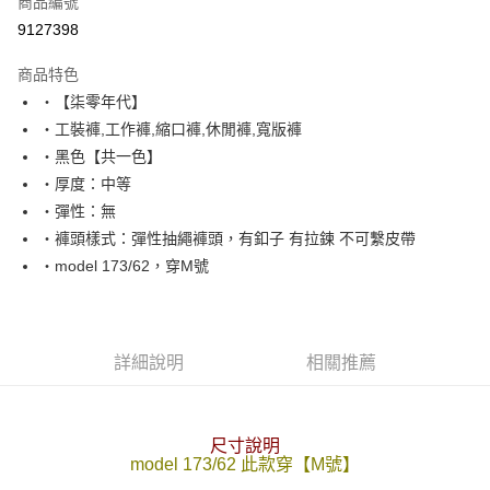
商品編號
超商取貨付款
9127398
LINE Pay
商品特色
Apple Pay
‧【柒零年代】
‧工裝褲,工作褲,縮口褲,休閒褲,寬版褲
街口支付
‧黑色【共一色】
悠遊付
‧厚度：中等
‧彈性：無
Google Pay
‧褲頭樣式：彈性抽繩褲頭，有釦子 有拉鍊 不可繫皮帶
AFTEE先享後付
‧model 173/62，穿M號
相關說明
【關於「AFTEE先享後付」】
ATM付款
AFTEE先享後付是「在收到商品之後才付款」的支付方式。 讓您購物簡單
便利好安心！
詳細說明
相關推薦
１．簡單：不需註冊會員、不需綁卡、不需儲值。
運送方式
２．便利：只要手機號碼，簡訊認證，即可結帳。
３．安心：先確認商品／服務後，再付款。
全家付款取貨
尺寸說明
每筆NT$80，滿NT$1,800(含以上)免運費
【「AFTEE先享後付」結帳流程】
model 173/62 此款穿【M號】
１．於結帳方式選擇「AFTEE先享後付」後，將跳轉至「AFTEE先享後付」
先付款後全家取貨
結帳頁面，進行簡訊認證並確認金額後，即可完成結帳。