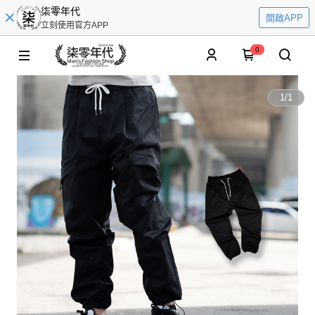
柒零年代
開啟APP
立刻使用官方APP
0
1
/
1