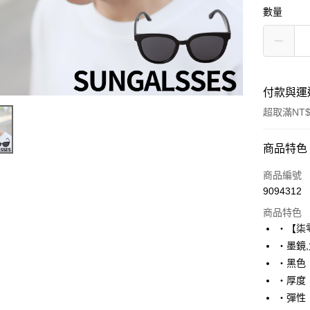
數量
付款與運
超取滿NT$
付款方式
商品特色
信用卡一
商品編號
9094312
超商取貨
商品特色
LINE Pay
‧【柒
‧墨鏡
Apple Pay
‧黑色
街口支付
‧厚度：
‧彈性：
悠遊付