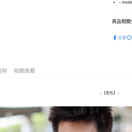
‧mode
Google Pa
AFTEE先
商品相關分
相關說明
【關於「A
■ 墨 鏡、眼
ATM付款
AFTEE
分享
便利好安
人氣商品
１．簡單
２．便利
運送方式
３．安心
全家付款
【「AFT
說明
相關推薦
每筆NT$8
１．於結帳
付」結帳
先付款後
２．訂單
３．收到繳
每筆NT$8
↓【黑色】↓
／ATM／
※ 請注意
7-11付款
絡購買商品
先享後付
每筆NT$8
※ 交易是
是否繳費成
先付款後7
付客戶支
每筆NT$8