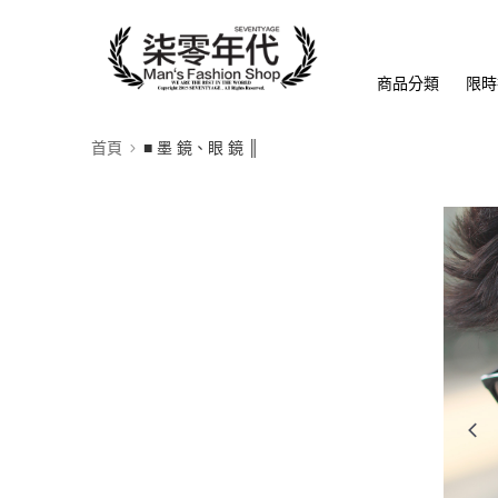
商品分類
限時
首頁
■ 墨 鏡、眼 鏡 ║