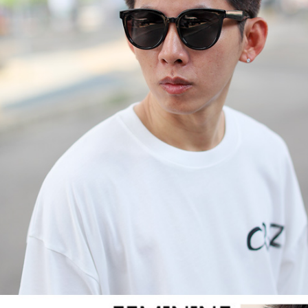
【注意事
宅配
１．透過由
交易，需
每筆NT$1
求債權轉
２．關於
https://aft
３．未成
「AFTE
任。
４．使用「
即時審查
結果請求
５．嚴禁
形，恩沛
動。