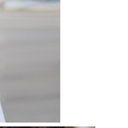
項】
恩沛科技股份有限公司提供之「AFTEE先享後付」服務完成之
依本服務之必要範圍內提供個人資料，並將交易相關給付款項請
20，滿NT$3,000(含以上)免運費
讓予恩沛科技股份有限公司。
個人資料處理事宜，請瀏覽以下網址：
ee.tw/terms/#terms3
年的使用者請事先徵得法定代理人或監護人之同意方可使用
E先享後付」，若未經同意申辦者引起之損失，本公司不負相關責
AFTEE先享後付」時，將依據個別帳號之用戶狀況，依本公司
核予不同之上限額度；若仍有額度不足之情形，本公司將視審查
用戶進行身份認證。
一人註冊多個帳號或使用他人資訊註冊。若發現惡意使用之情
科技股份有限公司將有權停止該用戶之使用額度並採取法律行