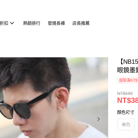
折扣
熱銷排行
發燒長褲
店長推薦
【NB
眼鏡墨鏡
超取滿NT$
NT$590
NT$3
顏色尺寸
黑色