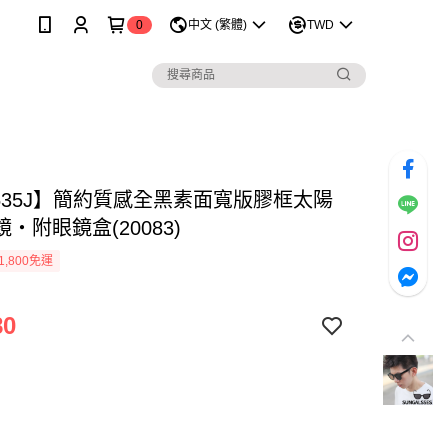
0
中文 (繁體)
TWD
1535J】簡約質感全黑素面寬版膠框太陽
‧附眼鏡盒(20083)
1,800免運
80