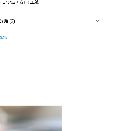
l 173/62，穿FREE號
y
享後付
類 (2)
FTEE先享後付」】
 鏡 ║
先享後付是「在收到商品之後才付款」的支付方式。 讓您購物簡單
客服
心！
推薦
：不需註冊會員、不需綁卡、不需儲值。
：只要手機號碼，簡訊認證，即可結帳。
：先確認商品／服務後，再付款。
取貨
EE先享後付」結帳流程】
0，滿NT$1,800(含以上)免運費
方式選擇「AFTEE先享後付」後，將跳轉至「AFTEE先享後
頁面，進行簡訊認證並確認金額後，即可完成結帳。
全家取貨
成立數日內，您將收到繳費通知簡訊。
費通知簡訊後14天內，點擊此簡訊中的連結，可透過四大超商
0，滿NT$1,800(含以上)免運費
網路銀行／等多元方式進行付款，方視為交易完成。
：結帳手續完成當下不需立刻繳費，但若您需要取消訂單，請聯
取貨
的店家。未經商家同意取消之訂單仍視為有效，需透過AFTEE
繳納相關費用。
0，滿NT$1,800(含以上)免運費
否成功請以「AFTEE先享後付 」之結帳頁面顯示為準，若有關於
功／繳費後需取消欲退款等相關疑問，請聯繫「AFTEE先享後
-11取貨
援中心」
https://netprotections.freshdesk.com/support/home
0，滿NT$1,800(含以上)免運費