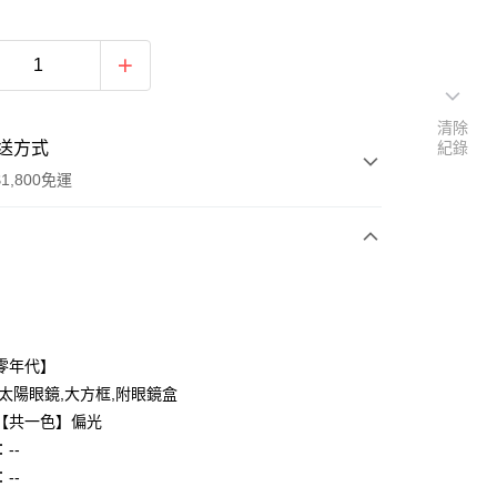
清除
送方式
紀錄
1,800免運
次付款
付款
零年代】
,太陽眼鏡,大方框,附眼鏡盒
【共一色】偏光
--
--