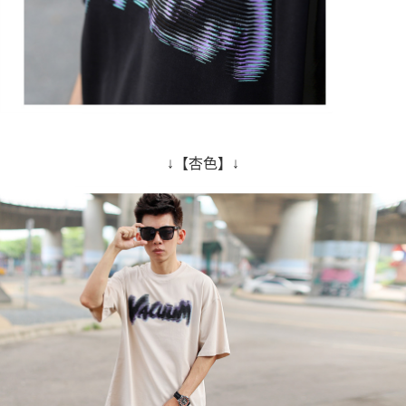
↓【杏色】↓