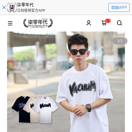
柒零年代
開啟APP
立刻使用官方APP
0
1
/
1