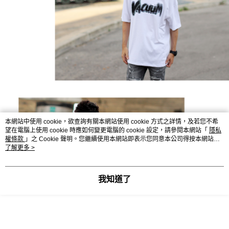
本網站中使用 cookie，欲查詢有關本網站使用 cookie 方式之詳情，及若您不希
望在電腦上使用 cookie 時應如何變更電腦的 cookie 設定，請參閱本網站「
隱私
權條款
」之 Cookie 聲明。您繼續使用本網站即表示您同意本公司得按本網站使
用條款之 Cookie 聲明使用 cookie。
了解更多 >
我知道了