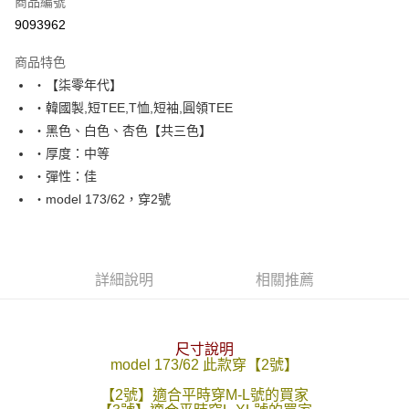
商品編號
超商取貨付款
9093962
LINE Pay
商品特色
Apple Pay
‧【柒零年代】
‧韓國製,短TEE,T恤,短袖,圓領TEE
街口支付
‧黑色、白色、杏色【共三色】
悠遊付
‧厚度：中等
‧彈性：佳
Google Pay
‧model 173/62，穿2號
AFTEE先享後付
相關說明
【關於「AFTEE先享後付」】
ATM付款
AFTEE先享後付是「在收到商品之後才付款」的支付方式。 讓您購物簡單
詳細說明
相關推薦
便利好安心！
１．簡單：不需註冊會員、不需綁卡、不需儲值。
運送方式
２．便利：只要手機號碼，簡訊認證，即可結帳。
３．安心：先確認商品／服務後，再付款。
全家付款取貨
尺寸說明
model 173/62 此款穿【2號】
每筆NT$80，滿NT$1,800(含以上)免運費
【「AFTEE先享後付」結帳流程】
１．於結帳方式選擇「AFTEE先享後付」後，將跳轉至「AFTEE先享後付」
【2號】適合平時穿M-L號的買家
先付款後全家取貨
結帳頁面，進行簡訊認證並確認金額後，即可完成結帳。