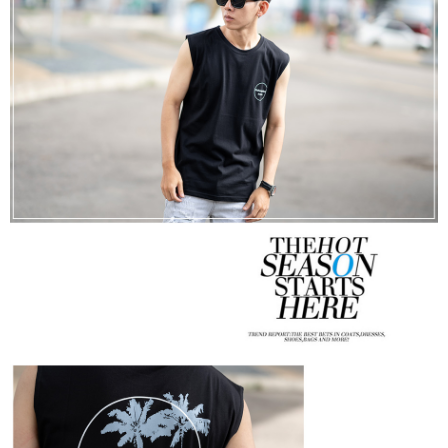
２．訂單成立數日內，您將收到繳費通知簡訊。
每筆NT$80，滿NT$1,800(含以上)免運費
３．收到繳費通知簡訊後14天內，點擊此簡訊中的連結，可透過四大超商／
ATM／網路銀行／等多元方式進行付款，方視為交易完成。
7-11付款取貨
※ 請注意：結帳手續完成當下不需立刻繳費，但若您需要取消訂單，請聯絡
每筆NT$80，滿NT$1,800(含以上)免運費
購買商品的店家。未經商家同意取消之訂單仍視為有效，需透過AFTEE先享
後付繳納相關費用。
先付款後7-11取貨
※ 交易是否成功請以「AFTEE先享後付 」之結帳頁面顯示為準，若有關於
是否繳費成功／繳費後需取消欲退款等相關疑問，請聯繫「AFTEE先享後付
每筆NT$80，滿NT$1,800(含以上)免運費
客戶支援中心」
https://netprotections.freshdesk.com/support/home
宅配
【注意事項】
１．透過由恩沛科技股份有限公司提供之「AFTEE先享後付」服務完成之交
每筆NT$120，滿NT$3,000(含以上)免運費
易，需依本服務之必要範圍內提供個人資料，並將交易相關給付款項請求債
權轉讓予恩沛科技股份有限公司。
２．關於個人資料處理事宜，請瀏覽以下網址：
https://aftee.tw/terms/#terms3
３．未成年的使用者請事先徵得法定代理人或監護人之同意方可使用
「AFTEE先享後付」，若未經同意申辦者引起之損失，本公司不負相關責
任。
４．使用「AFTEE先享後付」時，將依據個別帳號之用戶狀況，依本公司即
時審查核予不同之上限額度；若仍有額度不足之情形，本公司將視審查結果
請求用戶進行身份認證。
５．嚴禁一人註冊多個帳號或使用他人資訊註冊。若發現惡意使用之情形，
恩沛科技股份有限公司將有權停止該用戶之使用額度並採取法律行動。