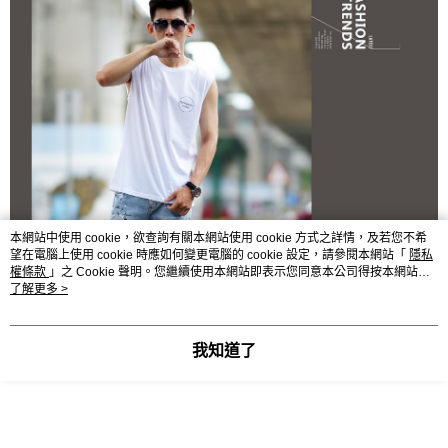
本網站中使用 cookie，欲查詢有關本網站使用 cookie 方式之詳情，及若您不希
望在電腦上使用 cookie 時應如何變更電腦的 cookie 設定，請參閱本網站「
隱私
權條款
」之 Cookie 聲明。您繼續使用本網站即表示您同意本公司得按本網站使
用條款之 Cookie 聲明使用 cookie。
了解更多 >
我知道了