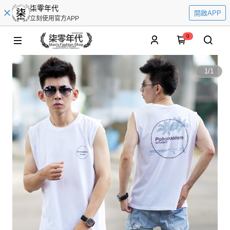
柒零年代
開啟APP
立刻使用官方APP
0
1
/
1