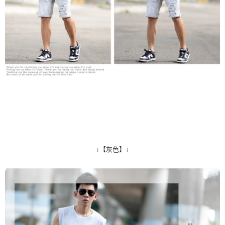
↓【灰色】↓