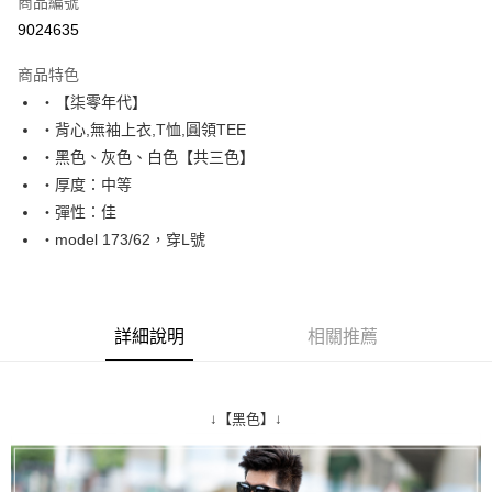
商品編號
超商取貨付款
9024635
LINE Pay
商品特色
Apple Pay
‧【柒零年代】
‧背心,無袖上衣,T恤,圓領TEE
街口支付
‧黑色、灰色、白色【共三色】
悠遊付
‧厚度：中等
‧彈性：佳
Google Pay
‧model 173/62，穿L號
AFTEE先享後付
相關說明
【關於「AFTEE先享後付」】
ATM付款
AFTEE先享後付是「在收到商品之後才付款」的支付方式。 讓您購物簡單
詳細說明
相關推薦
便利好安心！
１．簡單：不需註冊會員、不需綁卡、不需儲值。
運送方式
２．便利：只要手機號碼，簡訊認證，即可結帳。
３．安心：先確認商品／服務後，再付款。
全家付款取貨
↓【黑色】↓
每筆NT$80，滿NT$1,800(含以上)免運費
【「AFTEE先享後付」結帳流程】
１．於結帳方式選擇「AFTEE先享後付」後，將跳轉至「AFTEE先享後付」
先付款後全家取貨
結帳頁面，進行簡訊認證並確認金額後，即可完成結帳。