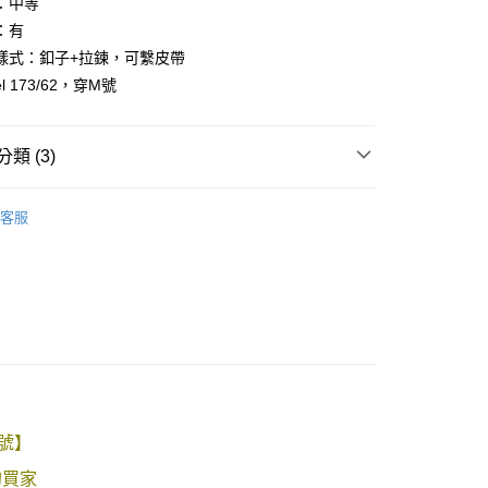
：中等
：有
樣式：釦子+拉鍊，可繫皮帶
y
l 173/62，穿M號
享後付
類 (3)
FTEE先享後付」】
先享後付是「在收到商品之後才付款」的支付方式。 讓您購物簡單
心！
客服
：不需註冊會員、不需綁卡、不需儲值。
推薦
：只要手機號碼，簡訊認證，即可結帳。
：先確認商品／服務後，再付款。
38腰褲款
取貨
EE先享後付」結帳流程】
0，滿NT$1,800(含以上)免運費
方式選擇「AFTEE先享後付」後，將跳轉至「AFTEE先享後
頁面，進行簡訊認證並確認金額後，即可完成結帳。
全家取貨
成立數日內，您將收到繳費通知簡訊。
費通知簡訊後14天內，點擊此簡訊中的連結，可透過四大超商
0，滿NT$1,800(含以上)免運費
網路銀行／等多元方式進行付款，方視為交易完成。
：結帳手續完成當下不需立刻繳費，但若您需要取消訂單，請聯
取貨
的店家。未經商家同意取消之訂單仍視為有效，需透過AFTEE
M號】
繳納相關費用。
0，滿NT$1,800(含以上)免運費
否成功請以「AFTEE先享後付 」之結帳頁面顯示為準，若有關於
的買家