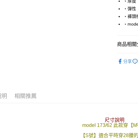
‧厚度
‧彈性
悠遊付
‧褲頭
Google Pa
‧mode
AFTEE先
相關說明
商品相關分
【關於「A
ATM付款
AFTEE
■ 短 褲 ║
便利好安
分享
１．簡單
人氣商品
２．便利
運送方式
３．安心
加大尺碼→
全家付款
【「AFT
每筆NT$8
１．於結帳
說明
相關推薦
付」結帳
先付款後
２．訂單
３．收到繳
每筆NT$8
／ATM／
※ 請注意
尺寸說明
7-11付款
絡購買商品
model 173/62 此款穿【
先享後付
每筆NT$8
※ 交易是
【S號】適合平時穿28腰