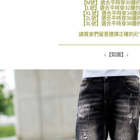
【M號】適合平時穿30腰
是否繳費成
先付款後7
【L號】適合平時穿32腰
付客戶支
每筆NT$8
【XL號】適合平時穿34腰
【2L號】適合平時穿36腰
【注意事
【3L號】適合平時穿38腰
宅配
１．透過由
交易，需
每筆NT$1
請買家們留意選擇正確的尺寸
求債權轉
２．關於
----------------------------------------------------
https://aft
３．未成
↓【如圖】↓
「AFTE
任。
４．使用「
即時審查
結果請求
５．嚴禁
形，恩沛
動。