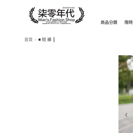
商品分類
限時
首頁
■ 短 褲 ║