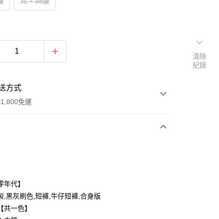
腰
3L‧38腰
清除
紀錄
送方式
1,800免運
次付款
付款
零年代】
製,黑灰刷色,短褲,牛仔短褲,合身版
【共一色】