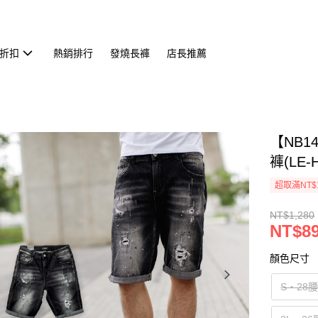
折扣
熱銷排行
發燒長褲
店長推薦
【NB
褲(LE-
超取滿NT$
NT$1,280
NT$8
顏色尺寸
S‧28