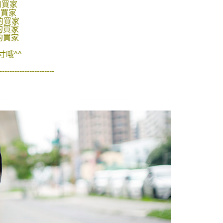
的買家
功／繳費後需取消欲退款等相關疑問，請聯繫「AFTEE先享後
-11取貨
的買家
援中心」
https://netprotections.freshdesk.com/support/home
0，滿NT$1,800(含以上)免運費
的買家
的買家
項】
的買家
恩沛科技股份有限公司提供之「AFTEE先享後付」服務完成之
依本服務之必要範圍內提供個人資料，並將交易相關給付款項請
20，滿NT$3,000(含以上)免運費
哦^^
讓予恩沛科技股份有限公司。
個人資料處理事宜，請瀏覽以下網址：
----------------------
ee.tw/terms/#terms3
年的使用者請事先徵得法定代理人或監護人之同意方可使用
E先享後付」，若未經同意申辦者引起之損失，本公司不負相關責
AFTEE先享後付」時，將依據個別帳號之用戶狀況，依本公司
核予不同之上限額度；若仍有額度不足之情形，本公司將視審查
用戶進行身份認證。
一人註冊多個帳號或使用他人資訊註冊。若發現惡意使用之情
科技股份有限公司將有權停止該用戶之使用額度並採取法律行