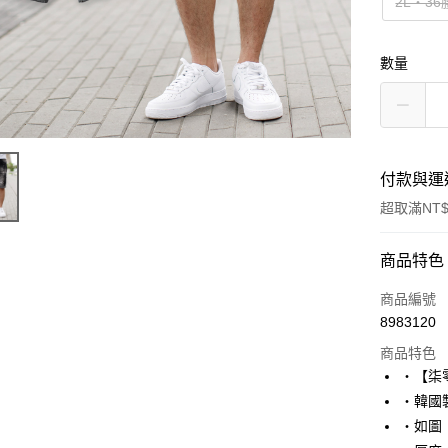
2L‧36
數量
付款與運
超取滿NT$
付款方式
商品特色
信用卡一
商品編號
8983120
超商取貨
商品特色
LINE Pay
‧【柒
‧韓國
Apple Pay
‧如圖
街口支付