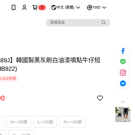
0
中文 (繁體)
TWD
1489J】韓國製黑灰刷白油漆噴點牛仔短
HB922)
1,800免運
90
腰
M‧30腰
L‧32腰
XL‧34腰