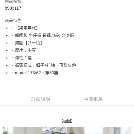
商品編號
超商取貨付款
8983117
LINE Pay
商品特色
Apple Pay
‧【柒零年代】
‧韓國製,牛仔褲,長褲,無破,合身版
街口支付
‧如圖【共一色】
悠遊付
‧厚度：中等
‧彈性：佳
Google Pay
‧褲頭樣式：釦子+拉鍊，可繫皮帶
AFTEE先享後付
‧model 173/62，穿30腰
相關說明
【關於「AFTEE先享後付」】
ATM付款
AFTEE先享後付是「在收到商品之後才付款」的支付方式。 讓您購物簡單
便利好安心！
詳細說明
相關推薦
１．簡單：不需註冊會員、不需綁卡、不需儲值。
運送方式
２．便利：只要手機號碼，簡訊認證，即可結帳。
３．安心：先確認商品／服務後，再付款。
全家付款取貨
↓【如圖】↓
每筆NT$80，滿NT$1,800(含以上)免運費
【「AFTEE先享後付」結帳流程】
１．於結帳方式選擇「AFTEE先享後付」後，將跳轉至「AFTEE先享後付」
先付款後全家取貨
結帳頁面，進行簡訊認證並確認金額後，即可完成結帳。