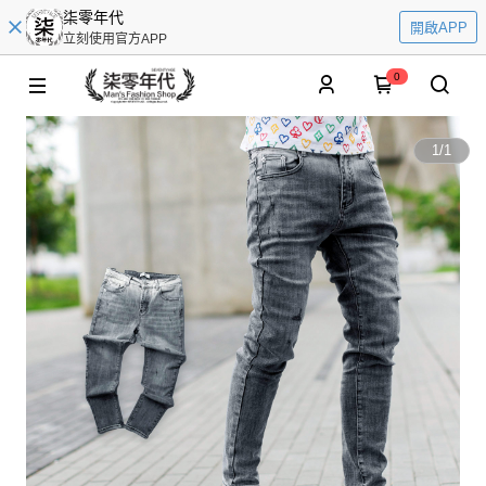
柒零年代
開啟APP
立刻使用官方APP
0
1
/
1