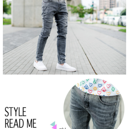
２．訂單成立數日內，您將收到繳費通知簡訊。
每筆NT$80，滿NT$1,800(含以上)免運費
３．收到繳費通知簡訊後14天內，點擊此簡訊中的連結，可透過四大超商／
ATM／網路銀行／等多元方式進行付款，方視為交易完成。
7-11付款取貨
※ 請注意：結帳手續完成當下不需立刻繳費，但若您需要取消訂單，請聯絡
每筆NT$80，滿NT$1,800(含以上)免運費
購買商品的店家。未經商家同意取消之訂單仍視為有效，需透過AFTEE先享
後付繳納相關費用。
先付款後7-11取貨
※ 交易是否成功請以「AFTEE先享後付 」之結帳頁面顯示為準，若有關於
是否繳費成功／繳費後需取消欲退款等相關疑問，請聯繫「AFTEE先享後付
每筆NT$80，滿NT$1,800(含以上)免運費
客戶支援中心」
https://netprotections.freshdesk.com/support/home
宅配
【注意事項】
１．透過由恩沛科技股份有限公司提供之「AFTEE先享後付」服務完成之交
每筆NT$120，滿NT$3,000(含以上)免運費
易，需依本服務之必要範圍內提供個人資料，並將交易相關給付款項請求債
權轉讓予恩沛科技股份有限公司。
２．關於個人資料處理事宜，請瀏覽以下網址：
https://aftee.tw/terms/#terms3
３．未成年的使用者請事先徵得法定代理人或監護人之同意方可使用
「AFTEE先享後付」，若未經同意申辦者引起之損失，本公司不負相關責
任。
４．使用「AFTEE先享後付」時，將依據個別帳號之用戶狀況，依本公司即
時審查核予不同之上限額度；若仍有額度不足之情形，本公司將視審查結果
請求用戶進行身份認證。
５．嚴禁一人註冊多個帳號或使用他人資訊註冊。若發現惡意使用之情形，
恩沛科技股份有限公司將有權停止該用戶之使用額度並採取法律行動。