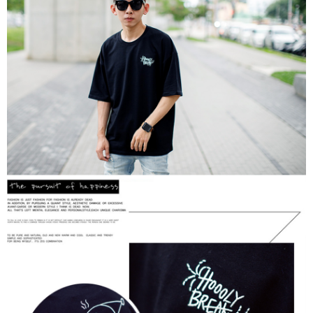
２．訂單成立數日內，您將收到繳費通知簡訊。
每筆NT$80，滿NT$1,800(含以上)免運費
３．收到繳費通知簡訊後14天內，點擊此簡訊中的連結，可透過四大超商／
ATM／網路銀行／等多元方式進行付款，方視為交易完成。
7-11付款取貨
※ 請注意：結帳手續完成當下不需立刻繳費，但若您需要取消訂單，請聯絡
每筆NT$80，滿NT$1,800(含以上)免運費
購買商品的店家。未經商家同意取消之訂單仍視為有效，需透過AFTEE先享
後付繳納相關費用。
先付款後7-11取貨
※ 交易是否成功請以「AFTEE先享後付 」之結帳頁面顯示為準，若有關於
是否繳費成功／繳費後需取消欲退款等相關疑問，請聯繫「AFTEE先享後付
每筆NT$80，滿NT$1,800(含以上)免運費
客戶支援中心」
https://netprotections.freshdesk.com/support/home
宅配
【注意事項】
１．透過由恩沛科技股份有限公司提供之「AFTEE先享後付」服務完成之交
每筆NT$120，滿NT$3,000(含以上)免運費
易，需依本服務之必要範圍內提供個人資料，並將交易相關給付款項請求債
權轉讓予恩沛科技股份有限公司。
２．關於個人資料處理事宜，請瀏覽以下網址：
https://aftee.tw/terms/#terms3
３．未成年的使用者請事先徵得法定代理人或監護人之同意方可使用
「AFTEE先享後付」，若未經同意申辦者引起之損失，本公司不負相關責
任。
４．使用「AFTEE先享後付」時，將依據個別帳號之用戶狀況，依本公司即
時審查核予不同之上限額度；若仍有額度不足之情形，本公司將視審查結果
請求用戶進行身份認證。
５．嚴禁一人註冊多個帳號或使用他人資訊註冊。若發現惡意使用之情形，
恩沛科技股份有限公司將有權停止該用戶之使用額度並採取法律行動。