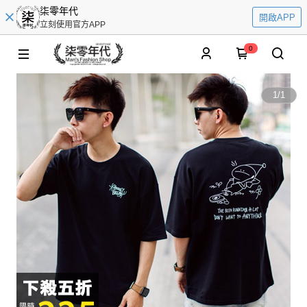
柒零年代
開啟APP
立刻使用官方APP
0
1
/
1