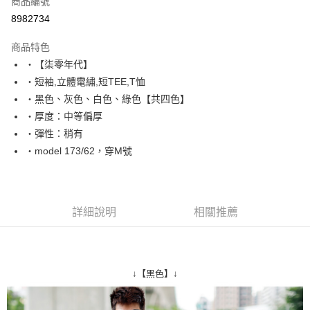
商品編號
超商取貨付款
8982734
LINE Pay
商品特色
Apple Pay
‧【柒零年代】
‧短袖,立體電繡,短TEE,T恤
街口支付
‧黑色、灰色、白色、綠色【共四色】
悠遊付
‧厚度：中等偏厚
‧彈性：稍有
Google Pay
‧model 173/62，穿M號
AFTEE先享後付
相關說明
【關於「AFTEE先享後付」】
ATM付款
AFTEE先享後付是「在收到商品之後才付款」的支付方式。 讓您購物簡單
詳細說明
相關推薦
便利好安心！
１．簡單：不需註冊會員、不需綁卡、不需儲值。
運送方式
２．便利：只要手機號碼，簡訊認證，即可結帳。
３．安心：先確認商品／服務後，再付款。
全家付款取貨
↓【黑色】↓
每筆NT$80，滿NT$1,800(含以上)免運費
【「AFTEE先享後付」結帳流程】
１．於結帳方式選擇「AFTEE先享後付」後，將跳轉至「AFTEE先享後付」
先付款後全家取貨
結帳頁面，進行簡訊認證並確認金額後，即可完成結帳。