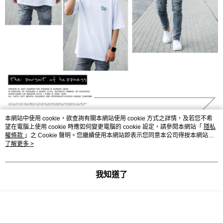
本網站中使用 cookie，欲查詢有關本網站使用 cookie 方式之詳情，及若您不希
望在電腦上使用 cookie 時應如何變更電腦的 cookie 設定，請參閱本網站「
隱私
權條款
」之 Cookie 聲明。您繼續使用本網站即表示您同意本公司得按本網站使
用條款之 Cookie 聲明使用 cookie。
了解更多 >
我知道了