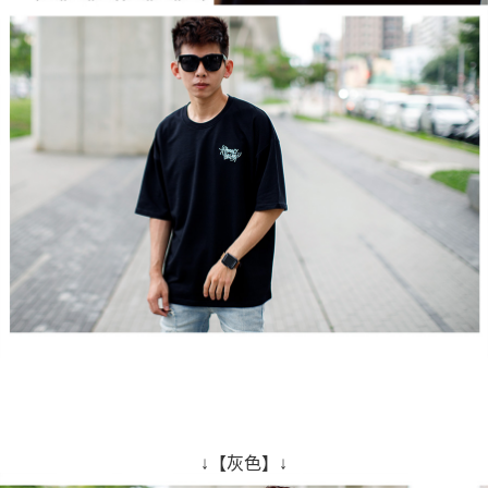
↓【灰色】↓