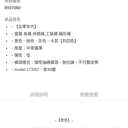
商品編號
超商取貨付款
8937080
LINE Pay
商品特色
Apple Pay
‧【柒零年代】
‧寬褲,長褲,休閒褲,工裝褲,繭形褲
街口支付
‧黑色、綠色、灰色、卡其【共四色】
悠遊付
‧厚度：中等偏薄
‧彈性：佳
Google Pay
‧褲頭樣式：彈性抽繩褲頭，無拉鍊，不可繫皮帶
AFTEE先享後付
‧model 173/62，穿30腰
相關說明
【關於「AFTEE先享後付」】
ATM付款
AFTEE先享後付是「在收到商品之後才付款」的支付方式。 讓您購物簡單
便利好安心！
詳細說明
相關推薦
１．簡單：不需註冊會員、不需綁卡、不需儲值。
運送方式
２．便利：只要手機號碼，簡訊認證，即可結帳。
３．安心：先確認商品／服務後，再付款。
全家付款取貨
每筆NT$80，滿NT$1,800(含以上)免運費
【「AFTEE先享後付」結帳流程】
↓【黑色】↓
１．於結帳方式選擇「AFTEE先享後付」後，將跳轉至「AFTEE先享後付」
先付款後全家取貨
結帳頁面，進行簡訊認證並確認金額後，即可完成結帳。