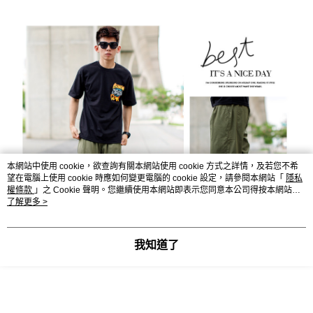
本網站中使用 cookie，欲查詢有關本網站使用 cookie 方式之詳情，及若您不希
望在電腦上使用 cookie 時應如何變更電腦的 cookie 設定，請參閱本網站「
隱私
權條款
」之 Cookie 聲明。您繼續使用本網站即表示您同意本公司得按本網站使
用條款之 Cookie 聲明使用 cookie。
了解更多 >
我知道了