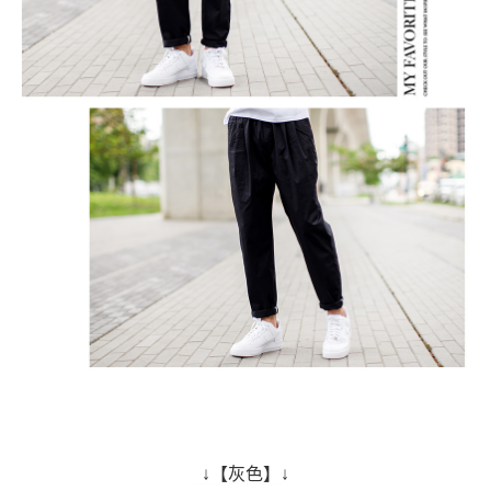
↓【灰色】↓