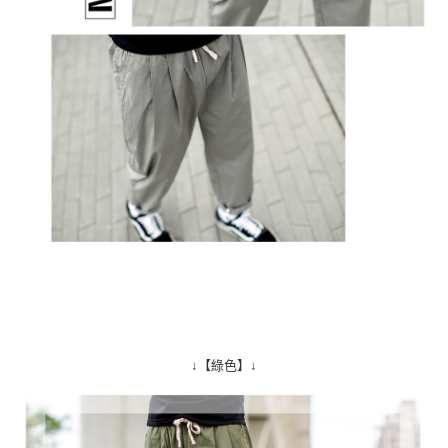
↓【綠色】↓