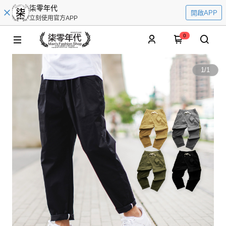
柒零年代
開啟APP
立刻使用官方APP
0
1
/
1