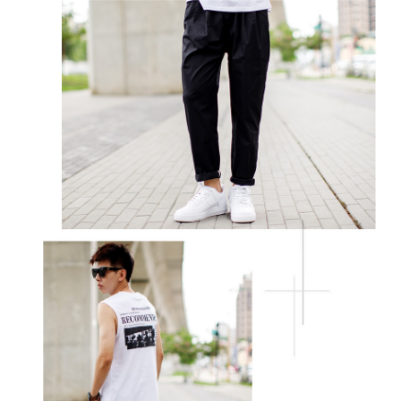
２．訂單成立數日內，您將收到繳費通知簡訊。
每筆NT$80，滿NT$1,800(含以上)免運費
３．收到繳費通知簡訊後14天內，點擊此簡訊中的連結，可透過四大超商／
ATM／網路銀行／等多元方式進行付款，方視為交易完成。
7-11付款取貨
※ 請注意：結帳手續完成當下不需立刻繳費，但若您需要取消訂單，請聯絡
每筆NT$80，滿NT$1,800(含以上)免運費
購買商品的店家。未經商家同意取消之訂單仍視為有效，需透過AFTEE先享
後付繳納相關費用。
先付款後7-11取貨
※ 交易是否成功請以「AFTEE先享後付 」之結帳頁面顯示為準，若有關於
是否繳費成功／繳費後需取消欲退款等相關疑問，請聯繫「AFTEE先享後付
每筆NT$80，滿NT$1,800(含以上)免運費
客戶支援中心」
https://netprotections.freshdesk.com/support/home
宅配
【注意事項】
１．透過由恩沛科技股份有限公司提供之「AFTEE先享後付」服務完成之交
每筆NT$120，滿NT$3,000(含以上)免運費
易，需依本服務之必要範圍內提供個人資料，並將交易相關給付款項請求債
權轉讓予恩沛科技股份有限公司。
２．關於個人資料處理事宜，請瀏覽以下網址：
https://aftee.tw/terms/#terms3
３．未成年的使用者請事先徵得法定代理人或監護人之同意方可使用
「AFTEE先享後付」，若未經同意申辦者引起之損失，本公司不負相關責
任。
４．使用「AFTEE先享後付」時，將依據個別帳號之用戶狀況，依本公司即
時審查核予不同之上限額度；若仍有額度不足之情形，本公司將視審查結果
請求用戶進行身份認證。
５．嚴禁一人註冊多個帳號或使用他人資訊註冊。若發現惡意使用之情形，
恩沛科技股份有限公司將有權停止該用戶之使用額度並採取法律行動。