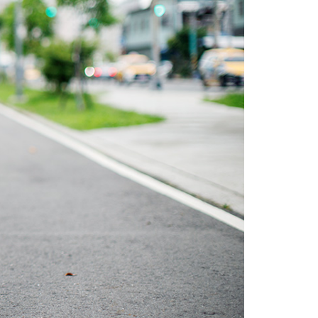
項】
恩沛科技股份有限公司提供之「AFTEE先享後付」服務完成之
依本服務之必要範圍內提供個人資料，並將交易相關給付款項請
20，滿NT$3,000(含以上)免運費
讓予恩沛科技股份有限公司。
個人資料處理事宜，請瀏覽以下網址：
ee.tw/terms/#terms3
年的使用者請事先徵得法定代理人或監護人之同意方可使用
E先享後付」，若未經同意申辦者引起之損失，本公司不負相關責
AFTEE先享後付」時，將依據個別帳號之用戶狀況，依本公司
核予不同之上限額度；若仍有額度不足之情形，本公司將視審查
用戶進行身份認證。
一人註冊多個帳號或使用他人資訊註冊。若發現惡意使用之情
科技股份有限公司將有權停止該用戶之使用額度並採取法律行