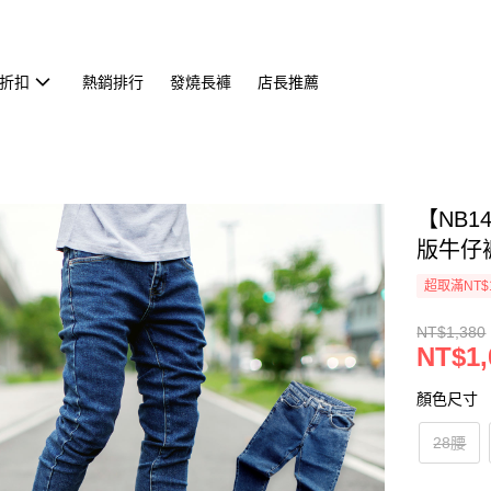
折扣
熱銷排行
發燒長褲
店長推薦
【NB
版牛仔褲(
超取滿NT$
NT$1,380
NT$1,
顏色尺寸
28腰