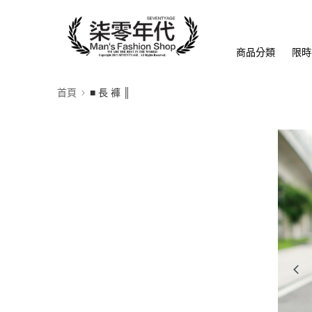
商品分類
限時
首頁
■ 長 褲 ║