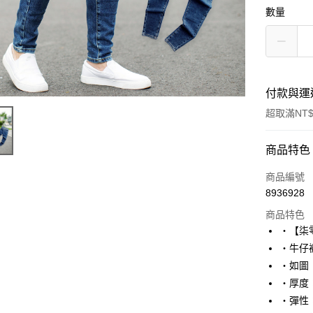
數量
付款與運
超取滿NT$
付款方式
商品特色
信用卡一
商品編號
8936928
超商取貨
商品特色
LINE Pay
‧【柒
‧牛仔
Apple Pay
‧如圖
街口支付
‧厚度
‧彈性
悠遊付