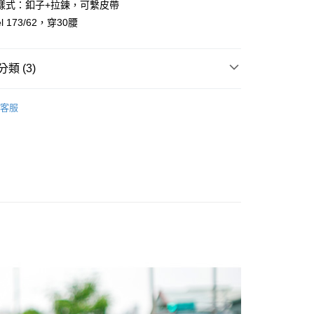
樣式：釦子+拉鍊，可繫皮帶
y
l 173/62，穿30腰
享後付
類 (3)
FTEE先享後付」】
先享後付是「在收到商品之後才付款」的支付方式。 讓您購物簡單
心！
客服
：不需註冊會員、不需綁卡、不需儲值。
推薦
：只要手機號碼，簡訊認證，即可結帳。
：先確認商品／服務後，再付款。
搭全素面長褲
取貨
EE先享後付」結帳流程】
0，滿NT$1,800(含以上)免運費
方式選擇「AFTEE先享後付」後，將跳轉至「AFTEE先享後
頁面，進行簡訊認證並確認金額後，即可完成結帳。
全家取貨
成立數日內，您將收到繳費通知簡訊。
費通知簡訊後14天內，點擊此簡訊中的連結，可透過四大超商
0，滿NT$1,800(含以上)免運費
網路銀行／等多元方式進行付款，方視為交易完成。
：結帳手續完成當下不需立刻繳費，但若您需要取消訂單，請聯
取貨
的店家。未經商家同意取消之訂單仍視為有效，需透過AFTEE
繳納相關費用。
0，滿NT$1,800(含以上)免運費
否成功請以「AFTEE先享後付 」之結帳頁面顯示為準，若有關於
功／繳費後需取消欲退款等相關疑問，請聯繫「AFTEE先享後
-11取貨
援中心」
https://netprotections.freshdesk.com/support/home
0，滿NT$1,800(含以上)免運費