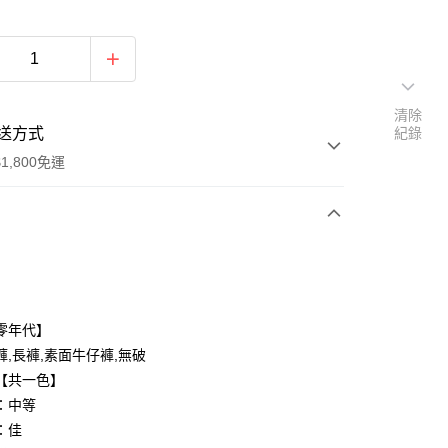
清除
送方式
紀錄
1,800免運
次付款
付款
零年代】
褲,長褲,素面牛仔褲,無破
【共一色】
：中等
：佳