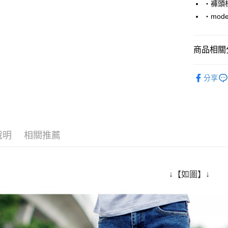
‧褲頭
Google Pa
‧mode
AFTEE先
相關說明
商品相關分
【關於「A
ATM付款
AFTEE
■ 長 褲 ║
便利好安
分享
１．簡單
人氣商品
２．便利
運送方式
３．安心
上班族百
全家付款
【「AFT
每筆NT$8
１．於結帳
說明
相關推薦
付」結帳
先付款後
２．訂單
３．收到繳
每筆NT$8
／ATM／
※ 請注意
↓【如圖】↓
7-11付款
絡購買商品
先享後付
每筆NT$8
※ 交易是
是否繳費成
先付款後7
付客戶支
每筆NT$8