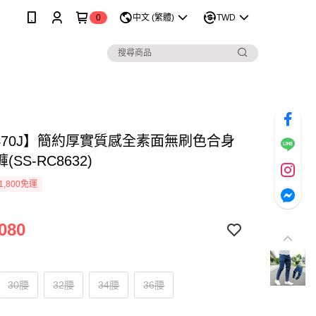
0
中文 (繁體)
TWD
1470J】簡約厚實質感全素面無刷色合身
SS-RC8632)
1,800免運
080
30腰
32腰
34腰
36腰