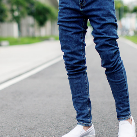
【注意事
宅配
１．透過由
交易，需
每筆NT$1
求債權轉
２．關於
https://aft
３．未成
「AFTE
任。
４．使用「
即時審查
結果請求
５．嚴禁
形，恩沛
動。